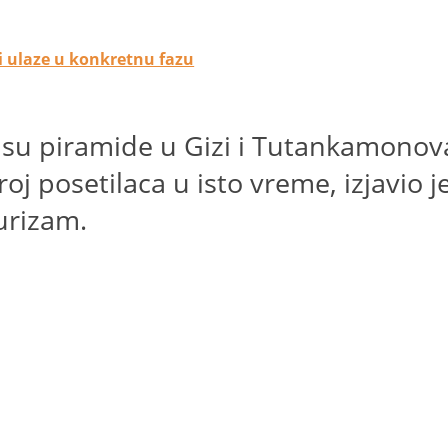
i ulaze u konkretnu fazu
to su piramide u Gizi i Tutankamonov
oj posetilaca u isto vreme, izjavio j
turizam.