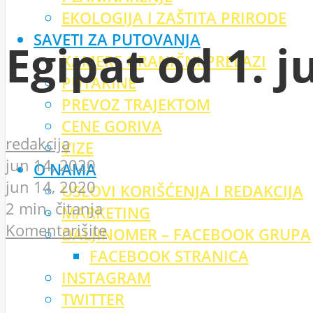
EKOLOGIJA I ZAŠTITA PRIRODE
SAVETI ZA PUTOVANJA
Egipat od 1. j
KAMERE GRANIČNI PRELAZI
PUTARINE
PREVOZ TRAJEKTOM
CENE GORIVA
redakcija
VIZE
jun 14, 2020
O NAMA
jun 14, 2020
USLOVI KORIŠĆENJA I REDAKCIJA
2 min. čitanja
MARKETING
Komentarišite
DALJINOMER – FACEBOOK GRUPA
FACEBOOK STRANICA
INSTAGRAM
TWITTER