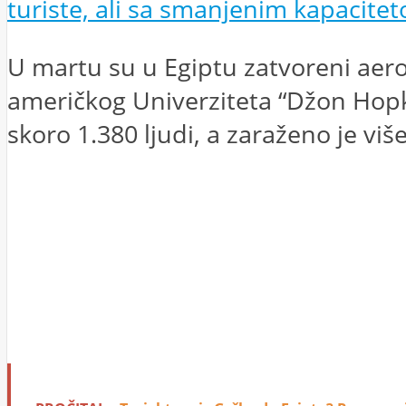
turiste, ali sa smanjenim kapacite
U martu su u Egiptu zatvoreni aer
američkog Univerziteta “Džon Hopk
skoro 1.380 ljudi, a zaraženo je vi