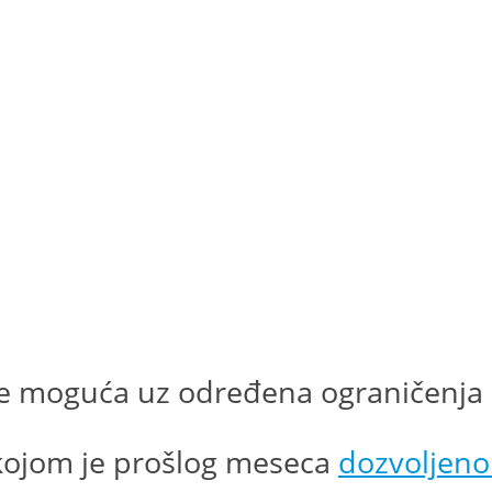
će moguća uz određena ograničenja
 kojom je prošlog meseca
dozvoljeno