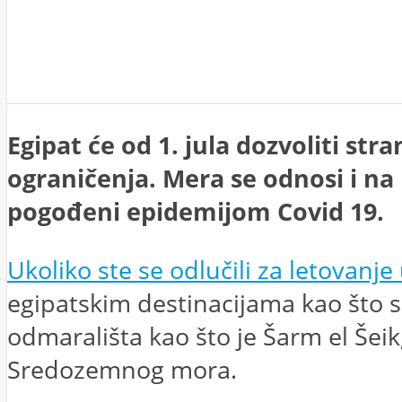
Egipat će od 1. jula dozvoliti st
ograničenja. Mera se odnosi i na
pogođeni epidemijom Covid 19.
Ukoliko ste se odlučili za letovanje
egipatskim destinacijama kao što 
odmarališta kao što je Šarm el Šei
Sredozemnog mora.