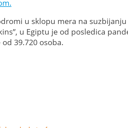
tom.
odromi u sklopu mera na suzbijanj
ins”, u Egiptu je od posledica pan
še od 39.720 osoba.