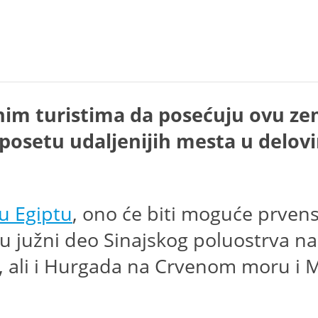
ranim turistima da posećuju ovu ze
 posetu udaljenijih mesta u delov
 u Egiptu
, ono će biti moguće prve
su južni deo Sinajskog poluostrva n
k, ali i Hurgada na Crvenom moru i 