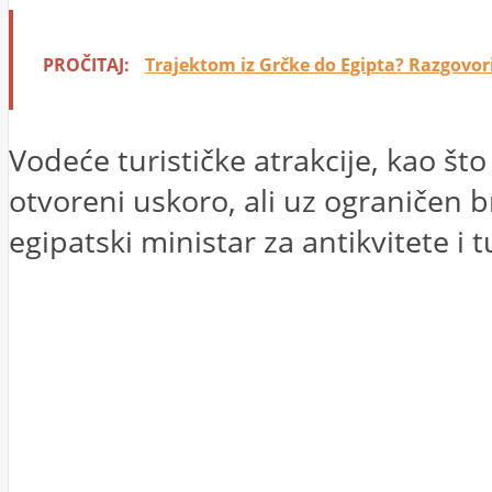
PROČITAJ:
Trajektom iz Grčke do Egipta? Razgovor
Vodeće turističke atrakcije, kao š
otvoreni uskoro, ali uz ograničen br
egipatski ministar za antikvitete i 