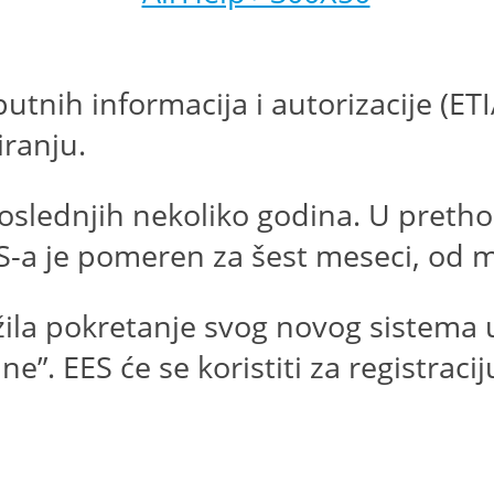
utnih informacija i autorizacije (ETI
ranju.
 poslednjih nekoliko godina. U pret
S-a je pomeren za šest meseci, od 
ila pokretanje svog novog sistema ul
e”. EES će se koristiti za registraci