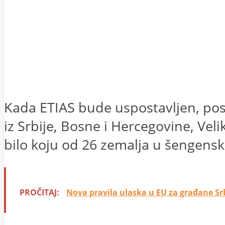
Kada ETIAS bude uspostavljen, poset
iz Srbije, Bosne i Hercegovine, Vel
bilo koju od 26 zemalja u šengensk
PROČITAJ:
Nova pravila ulaska u EU za građane Srbi