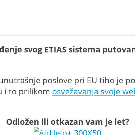
ođenje svog ETIAS sistema putovanj
i unutrašnje poslove pri EU tiho je
 i to prilikom
osvežavanja svoje web
Odložen ili otkazan vam je let?