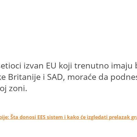
ioci izvan EU koji trenutno imaju b
ike Britanije i SAD, moraće da podne
oj zoni.
je: Šta donosi EES sistem i kako će izgledati prelazak g