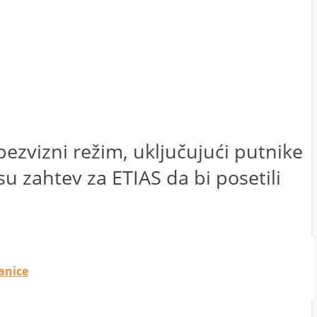
ezvizni režim, uključujući putnike
su zahtev za ETIAS da bi posetili
ranice