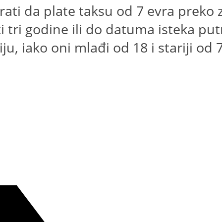
rati da plate taksu od 7 evra preko zv
ti tri godine ili do datuma isteka put
u, iako oni mlađi od 18 i stariji od 