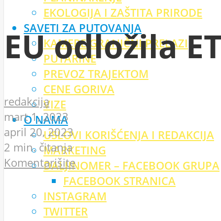
EKOLOGIJA I ZAŠTITA PRIRODE
SAVETI ZA PUTOVANJA
EU odložila E
KAMERE GRANIČNI PRELAZI
PUTARINE
PREVOZ TRAJEKTOM
CENE GORIVA
redakcija
VIZE
mart 1, 2023
O NAMA
april 20, 2023
USLOVI KORIŠĆENJA I REDAKCIJA
2 min. čitanja
MARKETING
Komentarišite
DALJINOMER – FACEBOOK GRUPA
FACEBOOK STRANICA
INSTAGRAM
TWITTER