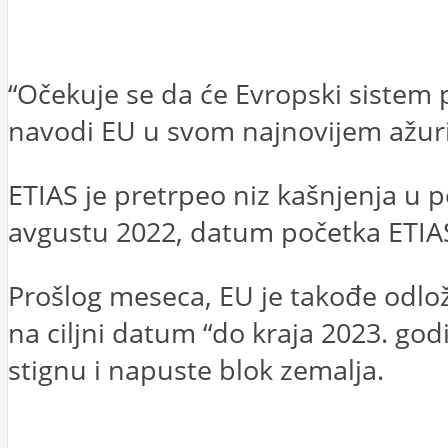
“Očekuje se da će Evropski sistem p
navodi EU u svom najnovijem ažuri
ETIAS je pretrpeo niz kašnjenja u
avgustu 2022, datum početka ETIA
Prošlog meseca, EU je takođe odlož
na ciljni datum “do kraja 2023. godin
stignu i napuste blok zemalja.