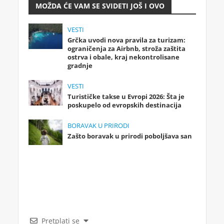
MOŽDA ĆE VAM SE SVIDETI JOŠ I OVO
VESTI
Grčka uvodi nova pravila za turizam:
ograničenja za Airbnb, stroža zaštita
ostrva i obale, kraj nekontrolisane
gradnje
VESTI
Turističke takse u Evropi 2026: Šta je
poskupelo od evropskih destinacija
BORAVAK U PRIRODI
Zašto boravak u prirodi poboljšava san
Pretplati se