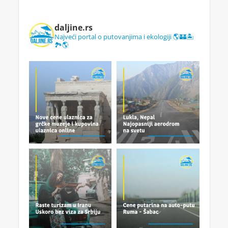
daljine.rs
Najveći portal o putovanjima i ekologiji 🌎🏰🏝️
🏞️🌎