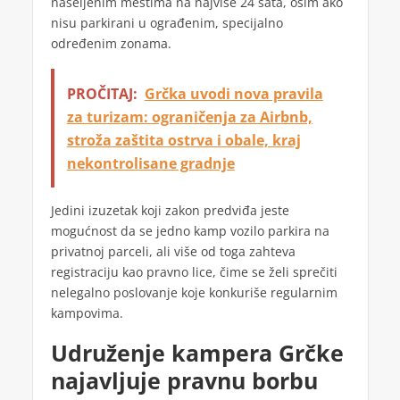
naseljenim mestima na najviše 24 sata, osim ako
nisu parkirani u ograđenim, specijalno
određenim zonama.
PROČITAJ:
Grčka uvodi nova pravila
za turizam: ograničenja za Airbnb,
stroža zaštita ostrva i obale, kraj
nekontrolisane gradnje
Jedini izuzetak koji zakon predviđa jeste
mogućnost da se jedno kamp vozilo parkira na
privatnoj parceli, ali više od toga zahteva
registraciju kao pravno lice, čime se želi sprečiti
nelegalno poslovanje koje konkuriše regularnim
kampovima.
Udruženje kampera Grčke
najavljuje pravnu borbu