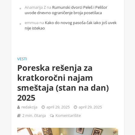
Anamarija Z
na
Rumunski dvorci Peleš i Pelišor
uvode dnevno ograničenje broja posetilaca
emmua
na
Kako do novog pasoša čak iako još uvek
nije istekao
VESTI
Poreska rešenja za
kratkoročni najam
smeštaja (stan na dan)
2025
redakcija
april 29, 2025
april 29, 2025
2 min. čitanja
Komentarišite