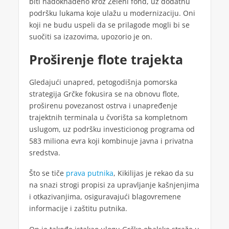
biti nadoknađeno kroz Zeleni fond, uz dodatnu
podršku lukama koje ulažu u modernizaciju. Oni
koji ne budu uspeli da se prilagode mogli bi se
suočiti sa izazovima, upozorio je on.
Proširenje flote trajekta
Gledajući unapred, petogodišnja pomorska
strategija Grčke fokusira se na obnovu flote,
proširenu povezanost ostrva i unapređenje
trajektnih terminala u čvorišta sa kompletnom
uslugom, uz podršku investicionog programa od
583 miliona evra koji kombinuje javna i privatna
sredstva.
Što se tiče
prava putnika
, Kikilijas je rekao da su
na snazi strogi propisi za upravljanje kašnjenjima
i otkazivanjima, osiguravajući blagovremene
informacije i zaštitu putnika.