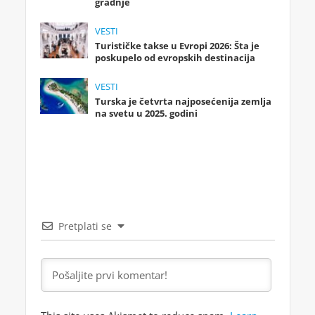
gradnje
VESTI
Turističke takse u Evropi 2026: Šta je
poskupelo od evropskih destinacija
VESTI
Turska je četvrta najposećenija zemlja
na svetu u 2025. godini
Pretplati se