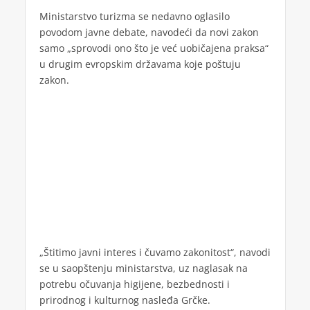
Ministarstvo turizma se nedavno oglasilo
povodom javne debate, navodeći da novi zakon
samo „sprovodi ono što je već uobičajena praksa“
u drugim evropskim državama koje poštuju
zakon.
„Štitimo javni interes i čuvamo zakonitost“, navodi
se u saopštenju ministarstva, uz naglasak na
potrebu očuvanja higijene, bezbednosti i
prirodnog i kulturnog nasleđa Grčke.