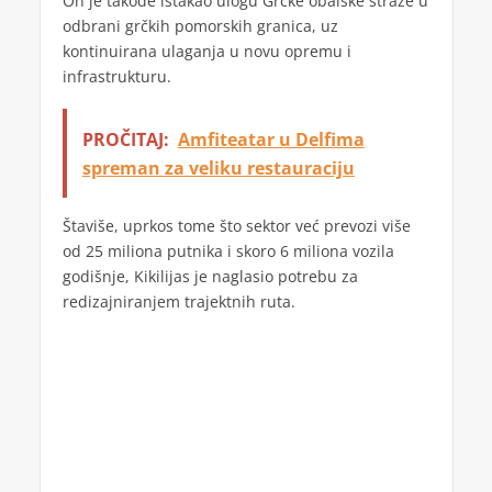
On je takođe istakao ulogu Grčke obalske straže u
odbrani grčkih pomorskih granica, uz
kontinuirana ulaganja u novu opremu i
infrastrukturu.
PROČITAJ:
Amfiteatar u Delfima
spreman za veliku restauraciju
Štaviše, uprkos tome što sektor već prevozi više
od 25 miliona putnika i skoro 6 miliona vozila
godišnje, Kikilijas je naglasio potrebu za
redizajniranjem trajektnih ruta.