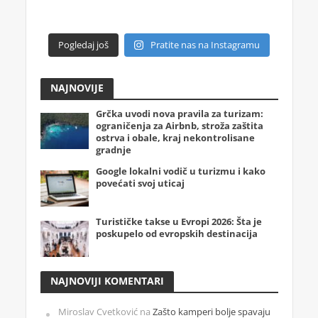
Pogledaj još
Pratite nas na Instagramu
NAJNOVIJE
Grčka uvodi nova pravila za turizam:
ograničenja za Airbnb, stroža zaštita
ostrva i obale, kraj nekontrolisane
gradnje
Google lokalni vodič u turizmu i kako
povećati svoj uticaj
Turističke takse u Evropi 2026: Šta je
poskupelo od evropskih destinacija
NAJNOVIJI KOMENTARI
Miroslav Cvetković
na
Zašto kamperi bolje spavaju