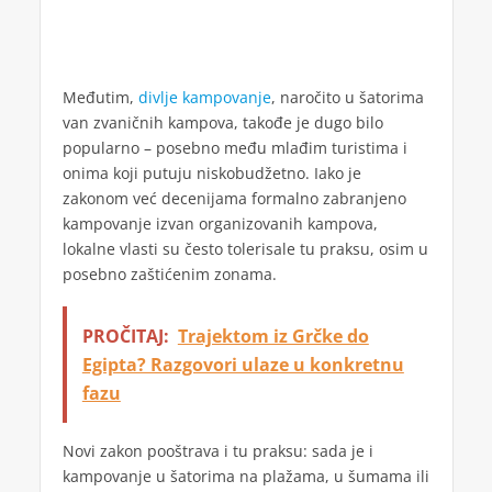
Međutim,
divlje kampovanje
, naročito u šatorima
van zvaničnih kampova, takođe je dugo bilo
popularno – posebno među mlađim turistima i
onima koji putuju niskobudžetno. Iako je
zakonom već decenijama formalno zabranjeno
kampovanje izvan organizovanih kampova,
lokalne vlasti su često tolerisale tu praksu, osim u
posebno zaštićenim zonama.
PROČITAJ:
Trajektom iz Grčke do
Egipta? Razgovori ulaze u konkretnu
fazu
Novi zakon pooštrava i tu praksu: sada je i
kampovanje u šatorima na plažama, u šumama ili