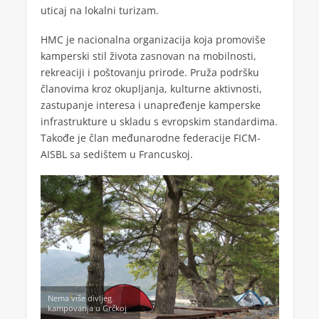
uticaj na lokalni turizam.
HMC je nacionalna organizacija koja promoviše
kamperski stil života zasnovan na mobilnosti,
rekreaciji i poštovanju prirode. Pruža podršku
članovima kroz okupljanja, kulturne aktivnosti,
zastupanje interesa i unapređenje kamperske
infrastrukture u skladu s evropskim standardima.
Takođe je član međunarodne federacije FICM-
AISBL sa sedištem u Francuskoj.
Nema više divljeg
kampovanja u Grčkoj