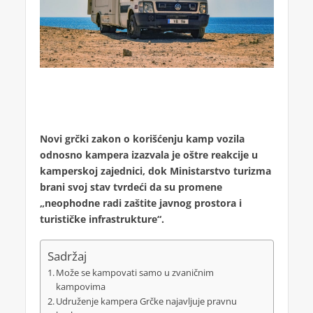
Novi grčki zakon o korišćenju kamp vozila
odnosno kampera izazvala je oštre reakcije u
kamperskoj zajednici, dok Ministarstvo turizma
brani svoj stav tvrdeći da su promene
„neophodne radi zaštite javnog prostora i
turističke infrastrukture“.
Sadržaj
Može se kampovati samo u zvaničnim
kampovima
Udruženje kampera Grčke najavljuje pravnu