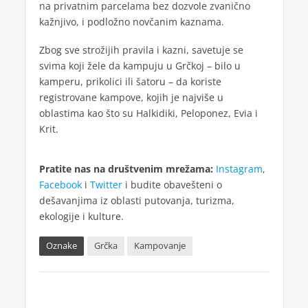
na privatnim parcelama bez dozvole zvanično
kažnjivo, i podložno novčanim kaznama.
Zbog sve strožijih pravila i kazni, savetuje se
svima koji žele da kampuju u Grčkoj – bilo u
kamperu, prikolici ili šatoru – da koriste
registrovane kampove, kojih je najviše u
oblastima kao što su Halkidiki, Peloponez, Evia i
Krit.
Pratite nas na društvenim mrežama:
Instagram
,
Facebook
i
Twitter
i budite obavešteni o
dešavanjima iz oblasti putovanja, turizma,
ekologije i kulture.
Oznake
Grčka
Kampovanje