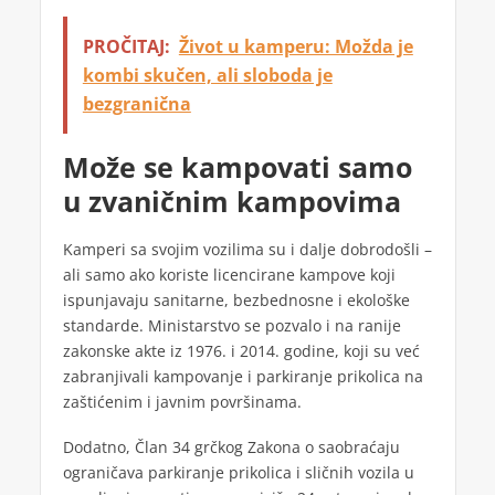
PROČITAJ:
Život u kamperu: Možda je
kombi skučen, ali sloboda je
bezgranična
Može se kampovati samo
u zvaničnim kampovima
Kamperi sa svojim vozilima su i dalje dobrodošli –
ali samo ako koriste licencirane kampove koji
ispunjavaju sanitarne, bezbednosne i ekološke
standarde. Ministarstvo se pozvalo i na ranije
zakonske akte iz 1976. i 2014. godine, koji su već
zabranjivali kampovanje i parkiranje prikolica na
zaštićenim i javnim površinama.
Dodatno, Član 34 grčkog Zakona o saobraćaju
ograničava parkiranje prikolica i sličnih vozila u