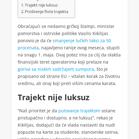
Trajekt nije luksuz
Proširenje flote trajekta
Obraćajući se nedavno grčkoj štampi, ministar
pomorstva i ostrvske politike Vasilis Kikilijas
ponovio je da će
smanjenje lučkih taksi za 50
procenata
, najavljeno ranije ovog meseca, stupiti
na snagu 1. maja. Ovaj potez ima za cilj da olakša
finansijski teret operaterima koji prelaze na
goriva sa niskim sadržajem sumpora
, što je
propisano od strane EU – vitalan korak za životnu
sredinu, ali onaj koji preti višim cenama karata.
Trajekt nije luksuz
“Naš prioritet je da
putovanje trajektom
ostane
pristupačno i dostupno, a ne luksuz”, rekao je
Kikilijas, dodajući da će vlada nastaviti da nudi
popuste na karte za studente, stanovnike ostrva,