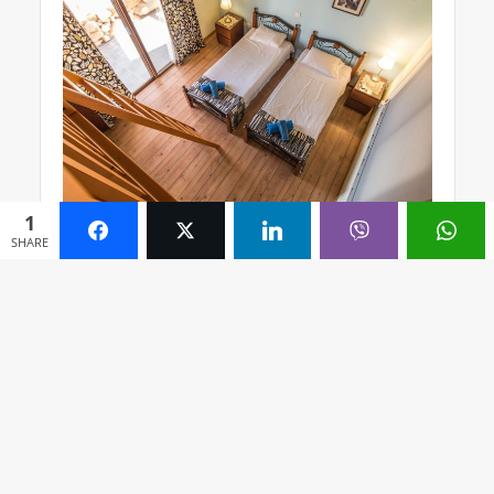
1
SHARE
Poreska uprava donela je rešenja kojima je
utvrđena obaveza po osnovu poreza na prihod
od pružanja ugostiteljskih usluga za 2025.
godinu.
To znači da svi poreski obveznici koji ostvaruju
prihod od pružanja ugostiteljskih usluga