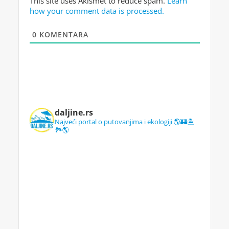
This site uses Akismet to reduce spam.
Learn
how your comment data is processed.
0
KOMENTARA
daljine.rs
Najveći portal o putovanjima i ekologiji 🌎🏰🏝️
🏞️🌎