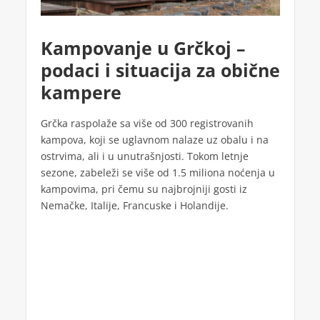
Kampovanje u Grčkoj –
podaci i situacija za obične
kampere
Grčka raspolaže sa više od 300 registrovanih
kampova, koji se uglavnom nalaze uz obalu i na
ostrvima, ali i u unutrašnjosti. Tokom letnje
sezone, zabeleži se više od 1.5 miliona noćenja u
kampovima, pri čemu su najbrojniji gosti iz
Nemačke, Italije, Francuske i Holandije.