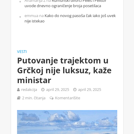
Anamarija Z
na
Rumunski dvorci Peleš i Pelišor
uvode dnevno ograničenje broja posetilaca
emmua
na
Kako do novog pasoša čak iako još uvek
nije istekao
VESTI
Putovanje trajektom u
Grčkoj nije luksuz, kaže
ministar
redakcija
april 29, 2025
april 29, 2025
2 min. čitanja
Komentarišite