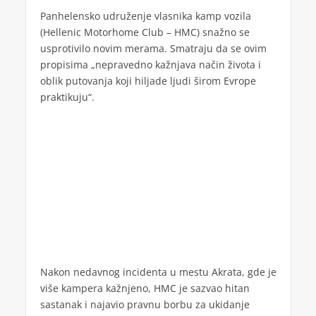
Panhelensko udruženje vlasnika kamp vozila
(Hellenic Motorhome Club – HMC) snažno se
usprotivilo novim merama. Smatraju da se ovim
propisima „nepravedno kažnjava način života i
oblik putovanja koji hiljade ljudi širom Evrope
praktikuju“.
Nakon nedavnog incidenta u mestu Akrata, gde je
više kampera kažnjeno, HMC je sazvao hitan
sastanak i najavio pravnu borbu za ukidanje