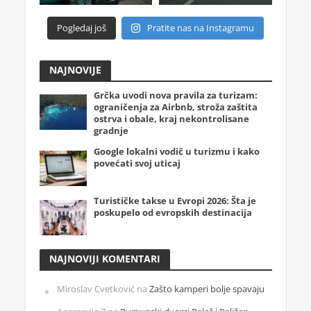
Pogledaj još
Pratite nas na Instagramu
NAJNOVIJE
Grčka uvodi nova pravila za turizam:
ograničenja za Airbnb, stroža zaštita
ostrva i obale, kraj nekontrolisane
gradnje
Google lokalni vodič u turizmu i kako
povećati svoj uticaj
Turističke takse u Evropi 2026: Šta je
poskupelo od evropskih destinacija
NAJNOVIJI KOMENTARI
Miroslav Cvetković
na
Zašto kamperi bolje spavaju