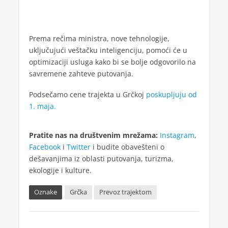
Prema rečima ministra, nove tehnologije,
uključujući veštačku inteligenciju, pomoći će u
optimizaciji usluga kako bi se bolje odgovorilo na
savremene zahteve putovanja.
Podsečamo cene trajekta u Grčkoj
poskupljuju od
1. maja.
Pratite nas na društvenim mrežama:
Instagram
,
Facebook
i
Twitter
i budite obavešteni o
dešavanjima iz oblasti putovanja, turizma,
ekologije i kulture.
Oznake
Grčka
Prevoz trajektom