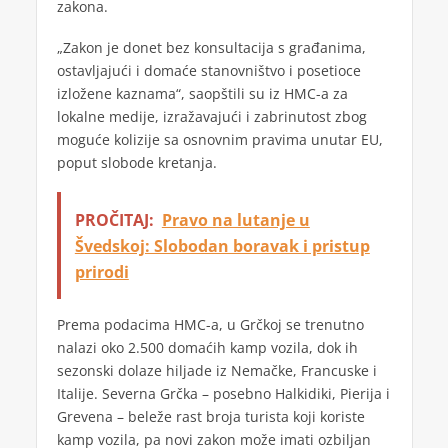
zakona.
„Zakon je donet bez konsultacija s građanima,
ostavljajući i domaće stanovništvo i posetioce
izložene kaznama“, saopštili su iz HMC-a za
lokalne medije, izražavajući i zabrinutost zbog
moguće kolizije sa osnovnim pravima unutar EU,
poput slobode kretanja.
PROČITAJ:
Pravo na lutanje u
Švedskoj: Slobodan boravak i pristup
prirodi
Prema podacima HMC-a, u Grčkoj se trenutno
nalazi oko 2.500 domaćih kamp vozila, dok ih
sezonski dolaze hiljade iz Nemačke, Francuske i
Italije. Severna Grčka – posebno Halkidiki, Pierija i
Grevena – beleže rast broja turista koji koriste
kamp vozila, pa novi zakon može imati ozbiljan