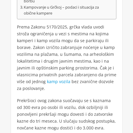
borbu
Kampovanje u Grčkoj – podaci i situacija za
obične kampere
Prema Zakonu 5170/2025, grčka vlada uvodi
stroža ograničenja u vezi s mestima na kojima
kamperi i kamp vozila mogu da se parkiraju ili
borave. Zakon izričito zabranjuje noćenje u kamp
vozilima na plažama, u šumama, na arheološkim
lokalitetima i drugim javnim mestima, kao i na
javnim ili opštinskim parking prostorima. Čak je i
vlasnicima privatnih parcela zabranjeno da prime
više od jednog
kamp vozila
bez zvanične dozvole
za poslovanje.
Prekršioci ovog zakona suočavaju se s kaznama
od 300 evra po osobi ili vozilu, dok ozbiljniji ili
ponovljeni prekršaji mogu dovesti i do zatvorske
kazne do tri meseca. U slučaju sudskog postupka,
novčane kazne mogu dostići i do 3.000 evra.