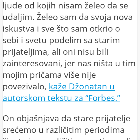
ljude od kojih nisam želeo da se
udaljim. Želeo sam da svoja nova
iskustva i sve što sam otkrio o
sebi i svetu podelim sa starim
prijateljima, ali oni nisu bili
zainteresovani, jer nas ništa u tim
mojim pričama više nije
povezivalo,
kaže Džonatan u
autorskom tekstu za “Forbes.”
On objašnjava da stare prijatelje
srećemo u različitim periodima