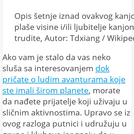
Opis šetnje iznad ovakvog kanj
plaše visine i/ili ljubitelje ka
trudite, Autor: Tdxiang / Wikipe
Ako vam je stalo da vas neko
sluša sa interesovanjem
dok
pričate o ludim avanturama koje
ste imali širom planete
, morate
da nađete prijatelje koji uživaju u
sličnim aktivnostima. Upravo se iz
ovog razloga putnici i udružuju u