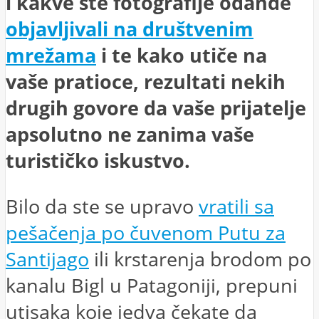
i kakve ste fotografije odande
objavljivali na društvenim
mrežama
i te kako utiče na
vaše pratioce, rezultati nekih
drugih govore da vaše prijatelje
apsolutno ne zanima vaše
turističko iskustvo.
Bilo da ste se upravo
vratili sa
pešačenja po čuvenom Putu za
Santijago
ili krstarenja brodom po
kanalu Bigl u Patagoniji, prepuni
utisaka koje jedva čekate da