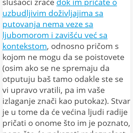
slušaoci zrače
dok im pričate o
uzbudljivim doživljajima sa
putovanja nema veze sa
ljubomorom i zavišću već sa
kontekstom
, odnosno pričom s
kojom ne mogu da se poistovete
(osim ako se ne spremaju da
otputuju baš tamo odakle ste se
vi upravo vratili, pa im vaše
izlaganje znači kao putokaz). Stvar
je u tome da će većina ljudi radije
pričati o onome što im je poznato,