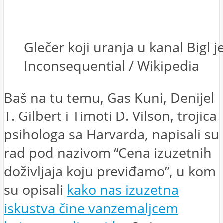
Glečer koji uranja u kanal Bigl j
Inconsequential / Wikipedia
Baš na tu temu, Gas Kuni, Denijel
T. Gilbert i Timoti D. Vilson, trojica
psihologa sa Harvarda, napisali su
rad pod nazivom “Cena izuzetnih
doživljaja koju previđamo”, u kom
su opisali
kako nas izuzetna
iskustva čine vanzemaljcem