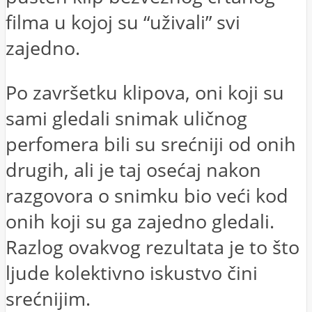
filma u kojoj su “uživali” svi
zajedno.
Po završetku klipova, oni koji su
sami gledali snimak uličnog
perfomera bili su srećniji od onih
drugih, ali je taj osećaj nakon
razgovora o snimku bio veći kod
onih koji su ga zajedno gledali.
Razlog ovakvog rezultata je to što
ljude kolektivno iskustvo čini
srećnijim.