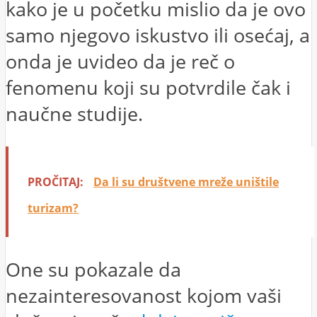
kako je u početku mislio da je ovo
samo njegovo iskustvo ili osećaj, a
onda je uvideo da je reč o
fenomenu koji su potvrdile čak i
naučne studije.
PROČITAJ:
Da li su društvene mreže uništile
turizam?
One su pokazale da
nezainteresovanost kojom vaši