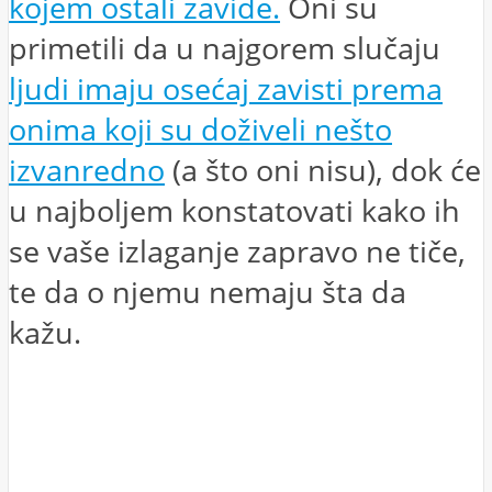
kojem ostali zavide.
Oni su
primetili da u najgorem slučaju
ljudi imaju osećaj zavisti prema
onima koji su doživeli nešto
izvanredno
(a što oni nisu), dok će
u najboljem konstatovati kako ih
se vaše izlaganje zapravo ne tiče,
te da o njemu nemaju šta da
kažu.