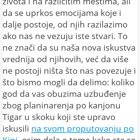
života i na različitim mestima, ali
da se uprkos emocijama koje i
dalje postoje, od njih razilazimo
ako nas ne vezuju iste stvari. To
ne znači da su naša nova iskustva
vrednija od njihovih, već da više
ne postoji ništa što nas povezuje i
što bismo mogli da delimo: koliko
god da vas obuzima uzbuđenje
zbog planinarenja po kanjonu
Tigar u skoku koji ste upravo
iskusili
na svom proputovanju po
Kini
, osim dela o tome kako ste se