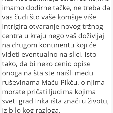
imamo dodirne tačke, ne treba da
vas čudi što vaše komšije više
intrigira otvaranje novog tržnog
centra u kraju nego vaš doživljaj
na drugom kontinentu koji će
videti eventualno na slici. Isto
tako, da bi neko cenio opise
onoga na šta ste naišli među
ruševinama Maču Pikču, o njima
morate pričati ljudima kojima
sveti grad Inka išta znači u životu,
iz bilo kog razloga.