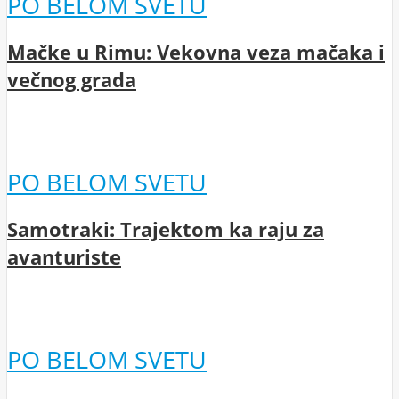
PO BELOM SVETU
Mačke u Rimu: Vekovna veza mačaka i
večnog grada
PO BELOM SVETU
Samotraki: Trajektom ka raju za
avanturiste
PO BELOM SVETU