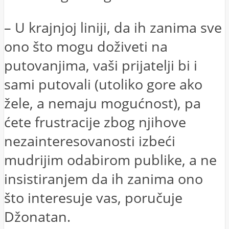
– U krajnjoj liniji, da ih zanima sve
ono što mogu doživeti na
putovanjima, vaši prijatelji bi i
sami putovali (utoliko gore ako
žele, a nemaju mogućnost), pa
ćete frustracije zbog njihove
nezainteresovanosti izbeći
mudrijim odabirom publike, a ne
insistiranjem da ih zanima ono
što interesuje vas, poručuje
Džonatan.