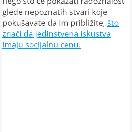
nego što će pokazati radoznalost
glede nepoznatih stvari koje
pokušavate da im približite,
što
znači da jedinstvena iskustva
imaju socijalnu cenu.