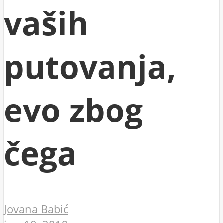
vaših
putovanja,
evo zbog
čega
Jovana Babić