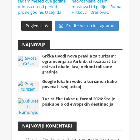
Pogledaj još
Pratite nas na Instagramu
NAJNOVIJE
Grčka uvodi nova pravila za turizam:
ograničenja za Airbnb, stroža zaštita
ostrva i obale, kraj nekontrolisane
gradnje
Google lokalni vodič u turizmu i kako
povećati svoj uticaj
Turističke takse u Evropi 2026: Šta je
poskupelo od evropskih destinacija
NAJNOVIJI KOMENTARI
Miroslav Cvetković
na
Zašto kamperi bolje spavaju