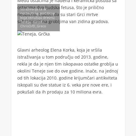
Među ostacima je nađena i keramička posuda sa
ostacima dva ljudska fetusa, što je prilično
Istraživanja će se
nastaviti na grobljima
neobično, budući da su stari Grci mrtve
koja okružuju drevnu
sahranjivali na grobljima van zidina gradova.
Teneju, Autor:
ChrisO/El_Greco
Glavni arheolog Elena Korka, koja je vršila
istraživanja u tom području od 2013. godine,
rekla je da je njen tim iskopavao ostatke groblja u
okolini Teneje sve do ove godine. Inače, na jednoj
od tih lokacija 2010. godine krijumčari antikviteta
iskopali su dve statue iz 6. veka pre nove ere, i
pokušali da ih prodaju za 10 miliona evra.