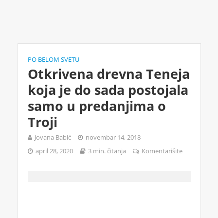
PO BELOM SVETU
Otkrivena drevna Teneja
koja je do sada postojala
samo u predanjima o
Troji
Jovana Babić
novembar 14, 2018
april 28, 2020
3 min. čitanja
Komentarišite