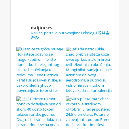
daljine.rs
Najveći portal o putovanjima i ekologiji 🌎🏰🏝️
🏞️🌎