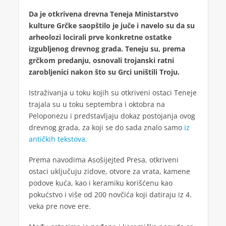
Da je otkrivena drevna Teneja Ministarstvo
kulture Grčke saopštilo je juče i navelo su da su
arheolozi locirali prve konkretne ostatke
izgubljenog drevnog grada. Teneju su, prema
grčkom predanju, osnovali trojanski ratni
zarobljenici nakon što su Grci uništili Troju.
Istraživanja u toku kojih su otkriveni ostaci Teneje
trajala su u toku septembra i oktobra na
Peloponezu i predstavljaju dokaz postojanja ovog
drevnog grada, za koji se do sada znalo samo
iz
antičkih tekstova.
Prema navodima Asošijejted Presa, otkriveni
ostaci uključuju zidove, otvore za vrata, kamene
podove kuća, kao i keramiku korišćenu kao
pokućstvo i više od 200 novčića koji datiraju iz 4.
veka pre nove ere.