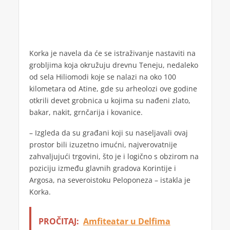
Korka je navela da će se istraživanje nastaviti na
grobljima koja okružuju drevnu Teneju, nedaleko
od sela Hiliomodi koje se nalazi na oko 100
kilometara od Atine, gde su arheolozi ove godine
otkrili devet grobnica u kojima su nađeni zlato,
bakar, nakit, grnčarija i kovanice.
– Izgleda da su građani koji su naseljavali ovaj
prostor bili izuzetno imućni, najverovatnije
zahvaljujući trgovini, što je i logično s obzirom na
poziciju između glavnih gradova Korintije i
Argosa, na severoistoku Peloponeza – istakla je
Korka.
PROČITAJ:
Amfiteatar u Delfima