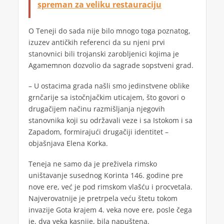
spreman za veliku restauraciju
O Teneji do sada nije bilo mnogo toga poznatog,
izuzev antičkih referenci da su njeni prvi
stanovnici bili trojanski zarobljenici kojima je
Agamemnon dozvolio da sagrade sopstveni grad.
– U ostacima grada našli smo jedinstvene oblike
grnčarije sa istočnjačkim uticajem, što govori o
drugačijem načinu razmišljanja njegovih
stanovnika koji su održavali veze i sa Istokom i sa
Zapadom, formirajući drugačiji identitet –
objašnjava Elena Korka.
Teneja ne samo da je preživela rimsko
uništavanje susednog Korinta 146. godine pre
nove ere, već je pod rimskom vlašću i procvetala.
Najverovatnije je pretrpela veću štetu tokom
invazije Gota krajem 4. veka nove ere, posle čega
je, dva veka kasnije, bila napuštena.