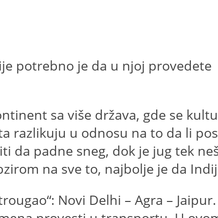
dije potrebno je da u njoj provedete
ntinent sa više država, gde se kultur
osta razlikuju u odnosu na to da li pos
da padne sneg, dok je jug tek nešto 
obzirom na sve to, najbolje je da In
 trougao“: Novi Delhi – Agra – Jaipur.
mena provesti u transportu. U ovom