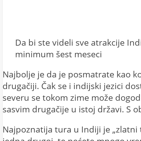
Da bi ste videli sve atrakcije In
minimum šest meseci
Najbolje je da je posmatrate kao ko
drugačiji. Čak se i indijski jezici d
severu se tokom zime može dogoditi 
sasvim drugačije u istoj državi. S 
Najpoznatija tura u Indiji je „zlatni
jedna drugoj, te nećete mnogo vre