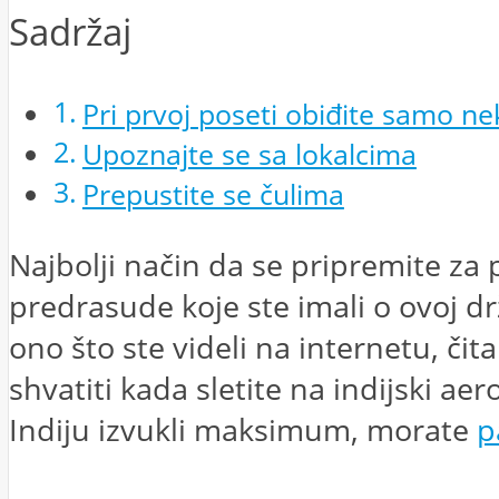
Sadržaj
Pri prvoj poseti obiđite samo n
Upoznajte se sa lokalcima
Prepustite se čulima
Najbolji način da se pripremite za
predrasude koje ste imali o ovoj drž
ono što ste videli na internetu, čit
shvatiti kada sletite na indijski ae
Indiju izvukli maksimum, morate
p