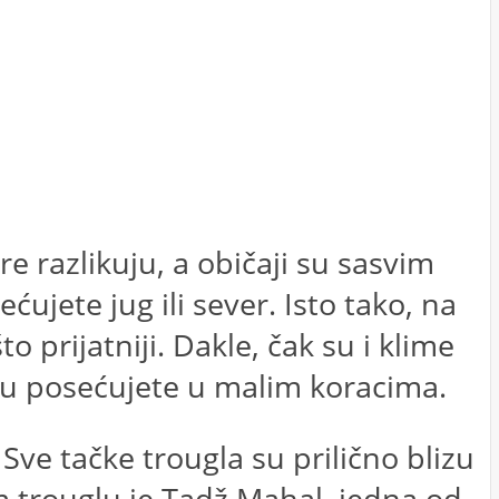
e razlikuju, a običaji su sasvim
ećujete jug ili sever. Isto tako, na
prijatniji. Dakle, čak su i klime
diju posećujete u malim koracima.
 Sve tačke trougla su prilično blizu
 trouglu je Tadž Mahal, jedna od