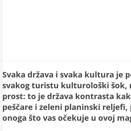
Svaka država i svaka kultura je po
svakog turistu kulturološki šok, 
prost: to je država kontrasta kak
peščare i zeleni planinski reljefi
onoga što vas očekuje u ovoj mag