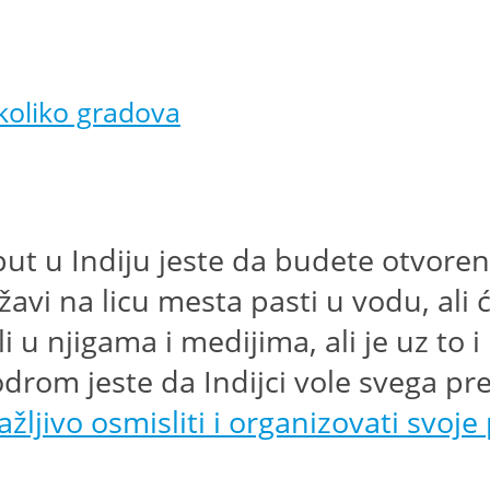
ekoliko gradova
 put u Indiju jeste da budete otvore
avi na licu mesta pasti u vodu, ali ć
ali u njigama i medijima, ali je uz to
rodrom jeste da Indijci vole svega pr
ažljivo osmisliti i organizovati svoj