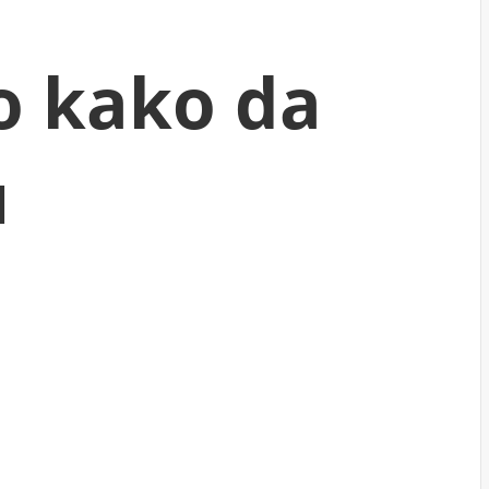
o kako da
u