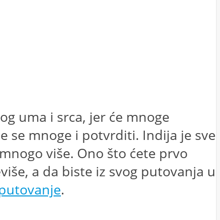
nog uma i srca, jer će mnoge
e se mnoge i potvrditi. Indija je sve
 i mnogo više. Ono što ćete prvo
eviše, a da biste iz svog putovanja u
e putovanje
.