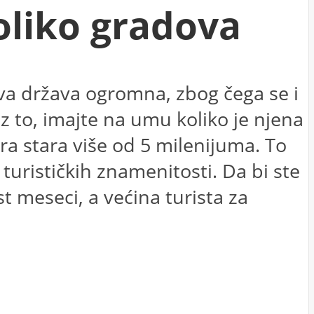
oliko gradova
ova država ogromna, zbog čega se i
 to, imajte na umu koliko je njena
tura stara više od 5 milenijuma. To
turističkih znamenitosti. Da bi ste
t meseci, a većina turista za