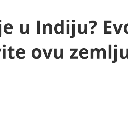
e u Indiju? Ev
vite ovu zemlj