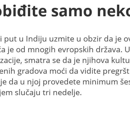
 obiđite samo nek
i put u Indiju uzmite u obzir da je 
a je od mnogih evropskih država. Uz
ilizacije, smatra se da je njihova kul
enih gradova moći da vidite pregršt 
o je da u njoj provedete minimum šes
em slučaju tri nedelje.