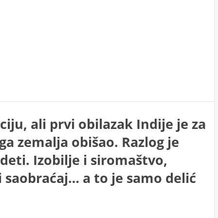
ju, ali prvi obilazak Indije je za
ga zemalja obišao. Razlog je
eti. Izobilje i siromaštvo,
di saobraćaj… a to je samo delić