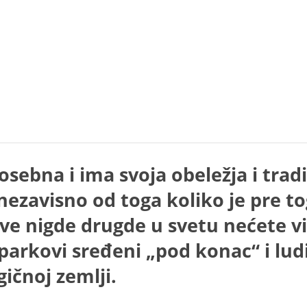
sebna i ima svoja obeležja i tradici
nezavisno od toga koliko je pre to
ve nigde drugde u svetu nećete vid
, parkovi sređeni „pod konac“ i lu
ičnoj zemlji.