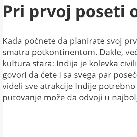
Pri prvoj poseti
Kada počnete da planirate svoj prv
smatra potkontinentom. Dakle, već
kultura stara: Indija je kolevka civ
govori da ćete i sa svega par poseć
videli sve atrakcije Indije potrebn
putovanje može da odvoji u najbolj