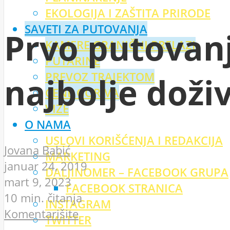
EKOLOGIJA I ZAŠTITA PRIRODE
SAVETI ZA PUTOVANJA
Prvo putovanj
KAMERE GRANIČNI PRELAZI
PUTARINE
PREVOZ TRAJEKTOM
najbolje doži
CENE GORIVA
VIZE
O NAMA
USLOVI KORIŠĆENJA I REDAKCIJA
Jovana Babić
MARKETING
januar 24, 2019
DALJINOMER – FACEBOOK GRUPA
mart 9, 2023
FACEBOOK STRANICA
10 min. čitanja
INSTAGRAM
Komentarišite
TWITTER