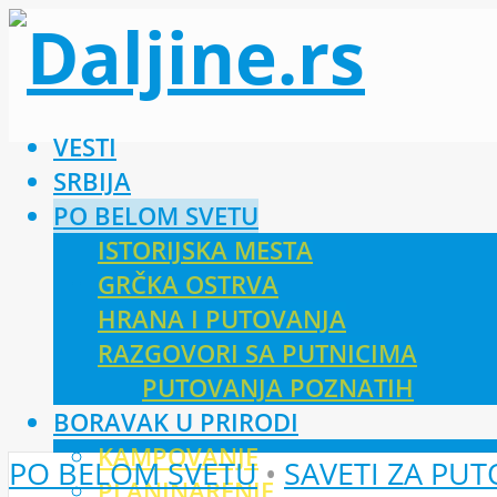
VESTI
SRBIJA
PO BELOM SVETU
ISTORIJSKA MESTA
GRČKA OSTRVA
HRANA I PUTOVANJA
RAZGOVORI SA PUTNICIMA
PUTOVANJA POZNATIH
BORAVAK U PRIRODI
KAMPOVANJE
PO BELOM SVETU
•
SAVETI ZA PU
PLANINARENJE