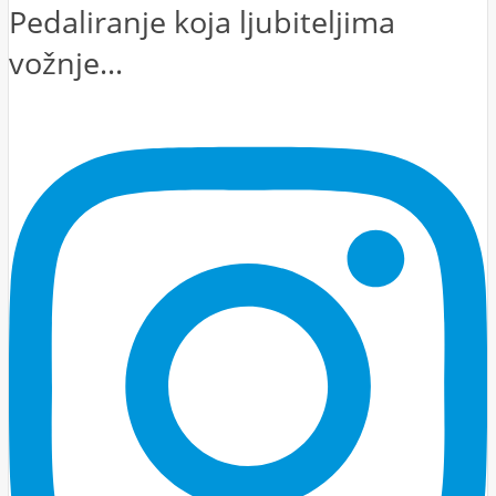
Pedaliranje koja ljubiteljima
vožnje...