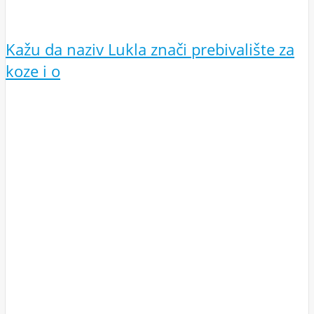
Kažu da naziv Lukla znači prebivalište za
koze i o