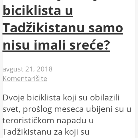
biciklista u
Tadžikistanu samo
nisu imali sreće?
avgust 21, 2018
Komentarišite
Dvoje biciklista koji su obilazili
svet, prošlog meseca ubijeni su u
terorističkom napadu u
Tadžikistanu za koji su