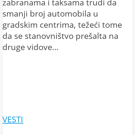
zabranama i taksama trudi da
smanji broj automobila u
gradskim centrima, težeći tome
da se stanovništvo prešalta na
druge vidove...
VESTI