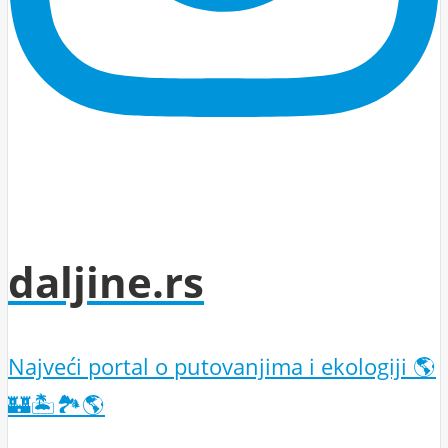
daljine.rs
Najveći portal o putovanjima i ekologiji 🌎
🏰🏝️🏞️🌎