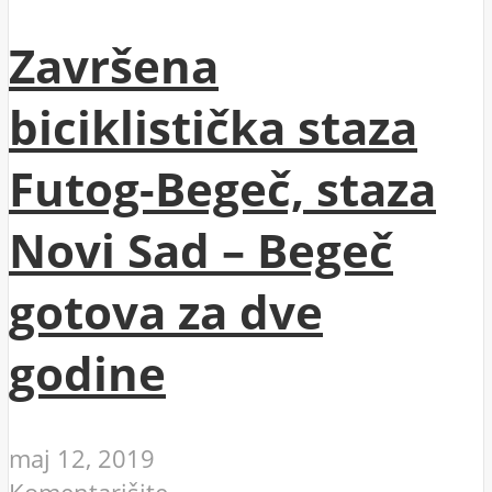
Završena
biciklistička staza
Futog-Begeč, staza
Novi Sad – Begeč
gotova za dve
godine
maj 12, 2019