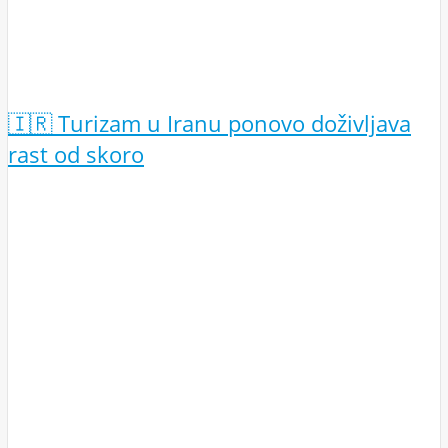
🇮🇷 Turizam u Iranu ponovo doživljava
rast od skoro