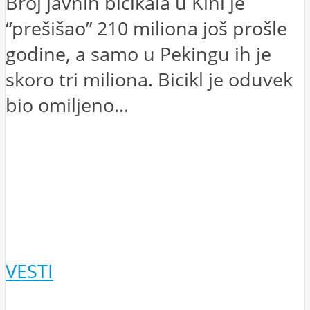
Broj javnih bicikala u Kini je
“prešišao” 210 miliona još prošle
godine, a samo u Pekingu ih je
skoro tri miliona. Bicikl je oduvek
bio omiljeno...
VESTI