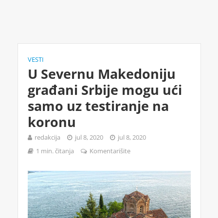
VESTI
U Severnu Makedoniju
građani Srbije mogu ući
samo uz testiranje na
koronu
redakcija
jul 8, 2020
jul 8, 2020
1 min. čitanja
Komentarišite