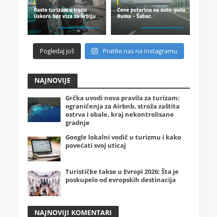
Pogledaj još
Pratite nas na Instagramu
NAJNOVIJE
Grčka uvodi nova pravila za turizam:
ograničenja za Airbnb, stroža zaštita
ostrva i obale, kraj nekontrolisane
gradnje
Google lokalni vodič u turizmu i kako
povećati svoj uticaj
Turističke takse u Evropi 2026: Šta je
poskupelo od evropskih destinacija
NAJNOVIJI KOMENTARI