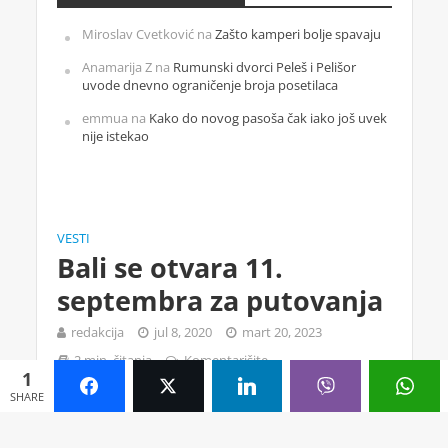
Miroslav Cvetković
na
Zašto kamperi bolje spavaju
Anamarija Z
na
Rumunski dvorci Peleš i Pelišor
uvode dnevno ograničenje broja posetilaca
emmua
na
Kako do novog pasoša čak iako još uvek
nije istekao
VESTI
Bali se otvara 11.
septembra za putovanja
redakcija
jul 8, 2020
mart 20, 2023
2 min. čitanja
Komentarišite
1
SHARE