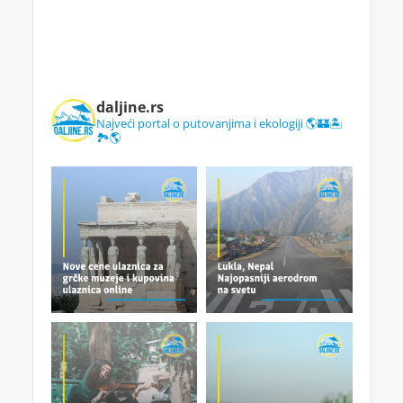
daljine.rs
Najveći portal o putovanjima i ekologiji 🌎🏰🏝️
🏞️🌎