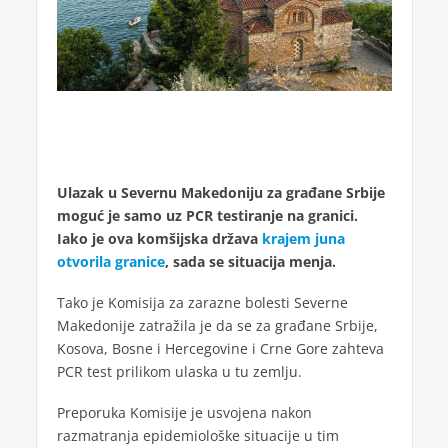
Ulazak u Severnu Makedoniju za građane Srbije
moguć je samo uz PCR testiranje na granici.
Iako je ova komšijska država
krajem juna
otvorila granice
, sada se situacija menja.
Tako je Komisija za zarazne bolesti Severne
Makedonije zatražila je da se za građane Srbije,
Kosova, Bosne i Hercegovine i Crne Gore zahteva
PCR test prilikom ulaska u tu zemlju.
Preporuka Komisije je usvojena nakon
razmatranja epidemiološke situacije u tim