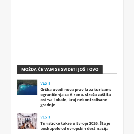
MOŽDA ĆE VAM SE SVIDETI JOŠ I OVO
VESTI
Grčka uvodi nova pravila za turizam:
ograničenja za Airbnb, stroža zaštita
ostrva i obale, kraj nekontrolisane
gradnje
VESTI
Turističke takse u Evropi 2026: Šta je
poskupelo od evropskih destinacija