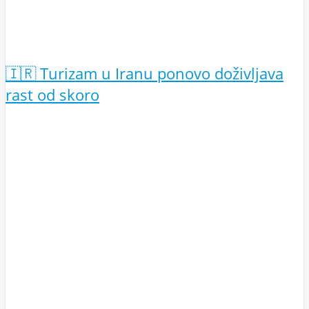
🇮🇷 Turizam u Iranu ponovo doživljava
rast od skoro