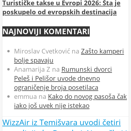
Turističke takse u Evropi 2026: Šta je
poskupelo od evropskih destinacija
NAJNOVIJI KOMENTARI
Miroslav Cvetković
na
Zašto kamperi
bolje spavaju
Anamarija Z
na
Rumunski dvorci
Peleš i Pelišor uvode dnevno
ograničenje broja posetilaca
emmua
na
Kako do novog pasoša čak
iako još uvek nije istekao
WizzAir iz Temišvara uvodi četiri