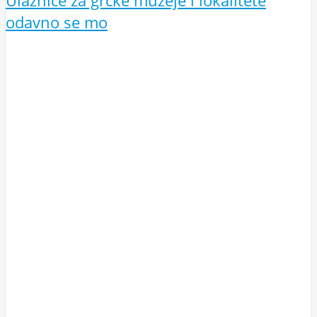
Ulaznice za grčke muzeje i lokalitete
odavno se mo