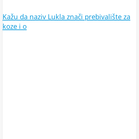
Kažu da naziv Lukla znači prebivalište za
koze i o