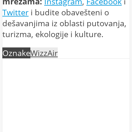
mrežama:
Instagram
,
Facebook
i
Twitter
i budite obavešteni o
dešavanjima iz oblasti putovanja,
turizma, ekologije i kulture.
Oznake
WizzAir