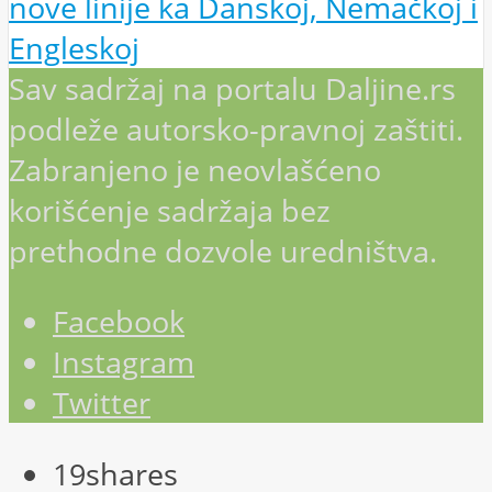
nove linije ka Danskoj, Nemačkoj i
Engleskoj
Sav sadržaj na portalu Daljine.rs
podleže autorsko-pravnoj zaštiti.
Zabranjeno je neovlašćeno
korišćenje sadržaja bez
prethodne dozvole uredništva.
Facebook
Instagram
Twitter
19
shares