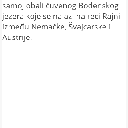
samoj obali čuvenog Bodenskog
jezera koje se nalazi na reci Rajni
između Nemačke, Švajcarske i
Austrije.