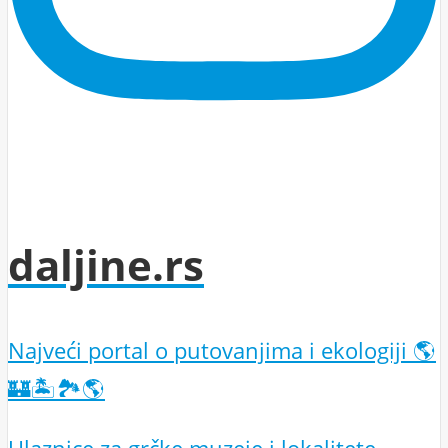
daljine.rs
Najveći portal o putovanjima i ekologiji 🌎
🏰🏝️🏞️🌎