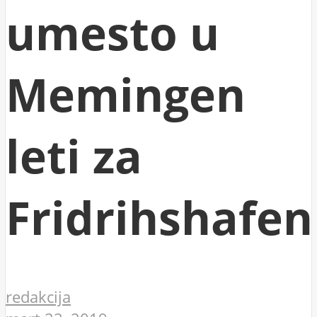
umesto u
Memingen
leti za
Fridrihshafen
redakcija