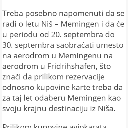
Treba posebno napomenuti da se
radi o letu Niš – Memingen i da će
u periodu od 20. septembra do
30. septembra saobraćati umesto
na aerodrom u Memingenu na
aerodrom u Fridrihshafen, što
znači da prilikom rezervacije
odnosno kupovine karte treba da
za taj let odaberu Memingen kao
svoju krajnu destinaciju iz Niša.
Prilikom kupovine aviokarata