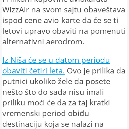
WizzAir na svom sajtu obaveštava
ispod cene avio-karte da će se ti
letovi upravo obaviti na pomenuti
alternativni aerodrom.
Iz Niša će se u datom periodu
obaviti četiri leta.
Ovo je prilika da
putnici ukoliko žele da posete
nešto što do sada nisu imali
priliku moći će da za taj kratki
vremenski period obiđu
destinaciju koja se nalazi na