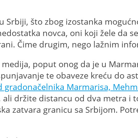
u u Srbiji, što zbog izostanka mogu
dostatka novca, oni koji žele da se
ani. Čime drugim, nego lažnim inf
ih medija, poput onog da je u Marm
ispunjavanje te obaveze kreću do a
d gradonačelnika Marmarisa, Mehme
ali držite distancu od dva metra i to 
ka zatvara granicu sa Srbijom. Potre