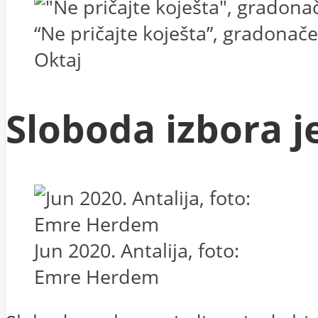
“Ne pričajte koješta”, gradona
Oktaj
Sloboda izbora j
Jun 2020. Antalija, foto:
Emre Herdem