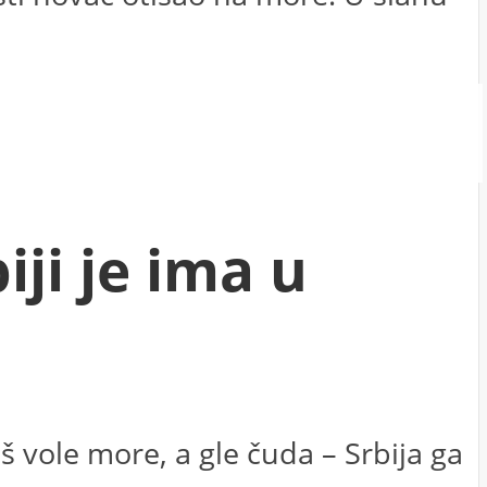
ji je ima u
aš vole more, a gle čuda – Srbija ga