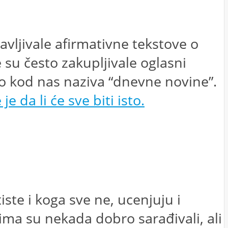
vljivale afirmativne tekstove o
e su često zakupljivale oglasni
mo kod nas naziva “dnevne novine”.
 da li će sve biti isto.
iste i koga sve ne, ucenjuju i
jima su nekada dobro sarađivali, ali