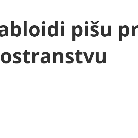
abloidi pišu p
nostranstvu