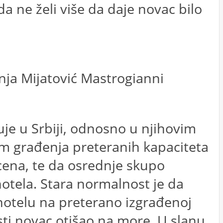
a ne želi više da daje novac bilo
nja Mijatović Mastrogianni
uje u Srbiji, odnosno u njihovim
lem građenja preteranih kapaciteta
 cena, te da osrednje skupo
hotela. Stara normalnost je da
 hotelu na preterano izgrađenoj
sti novac otišao na more. U slanu