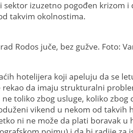
ki sektor izuzetno pogođen krizom i d
od takvim okolnostima.
Grad Rodos juče, bez gužve. Foto: Va
ćih hotelijera koji apeluju da se let
je rekao da imaju strukturalni prob
 ne toliko zbog usluge, koliko zbog
produženi vikend u nekom od takvih 
retko ni ne može da plati boravak u
ografskom pojmu) i da bi radije za i