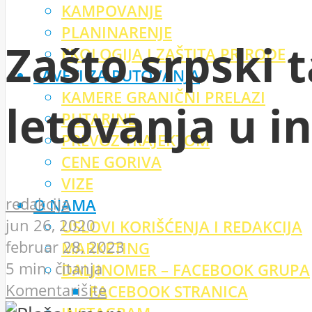
KAMPOVANJE
PLANINARENJE
Zašto srpski t
EKOLOGIJA I ZAŠTITA PRIRODE
SAVETI ZA PUTOVANJA
KAMERE GRANIČNI PRELAZI
letovanja u i
PUTARINE
PREVOZ TRAJEKTOM
CENE GORIVA
VIZE
redakcija
O NAMA
jun 26, 2020
USLOVI KORIŠĆENJA I REDAKCIJA
februar 28, 2023
MARKETING
5 min. čitanja
DALJINOMER – FACEBOOK GRUPA
Komentarišite
FACEBOOK STRANICA