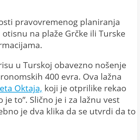
ćnosti pravovremenog planiranja
 otisnu na plaže Grčke ili Turske
ormacijama.
arisu u Turskoj obavezno nošenje
stronomskih 400 evra. Ova lažna
ta Oktaja,
koji je otprilike rekao
je to”. Slično je i za lažnu vest
bno je dva klika da se utvrdi da to