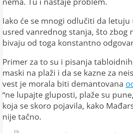
nema. Tu i nastaje problem.
Iako će se mnogi odlučiti da letuj
usred vanrednog stanja, što zbog ne
bivaju od toga konstantno odgovar
Primer za to su i pisanja tabloidn
maski na plaži i da se kazne za ne
vest je morala biti demantovana
o
“ne lupajte gluposti, plaže su pune, 
koja se skoro pojavila, kako Mađars
nije tačno.