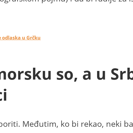
e odlaska u Grčku
orsku so, a u Srbi
i
poriti. Međutim, ko bi rekao, neki b