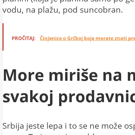
vodu, na plažu, pod suncobran.
PROČITAJ:
Činjenice o Grčkoj koje morate znati pr
More miriše na m
svakoj prodavnic
Srbija jeste lepa i to se ne može os