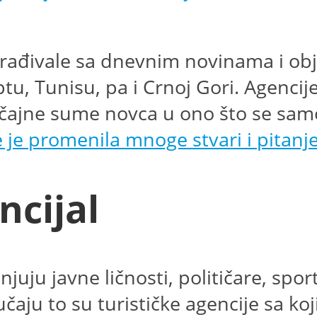
rađivale sa dnevnim novinama i obja
ptu, Tunisu, pa i Crnoj Gori. Agencij
 značajne sume novca u ono što se sa
e promenila mnoge stvari i pitanje je
ncijal
juju javne ličnosti, političare, sport
čaju to su turističke agencije sa ko