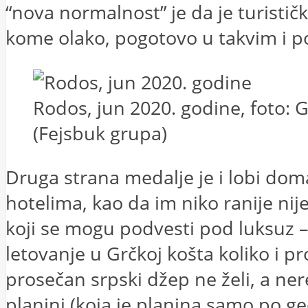
“nova normalnost” je da je turistič
kome olako, pogotovo u takvim i p
Rodos, jun 2020. godine, foto: 
(Fejsbuk grupa)
Druga strana medalje je i lobi doma
hotelima, kao da im niko ranije ni
koji se mogu podvesti pod luksuz –
letovanje u Grčkoj košta koliko i 
prosečan srpski džep ne želi, a ne
planini (koja je planina samo po ge