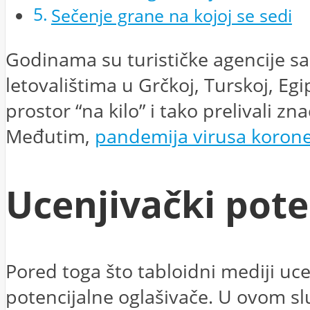
Sečenje grane na kojoj se sedi
Godinama su turističke agencije sa
letovalištima u Grčkoj, Turskoj, Egi
prostor “na kilo” i tako prelivali
Međutim,
pandemija virusa korone j
Ucenjivački pote
Pored toga što tabloidni mediji ucen
potencijalne oglašivače. U ovom slu