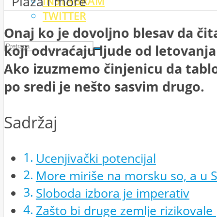
INSTAGRAM
TWITTER
Onaj ko je dovoljno blesav da čit
koji odvraćaju ljude od letovanja
Ako izuzmemo činjenicu da tabloid
po sredi je nešto sasvim drugo.
Sadržaj
Ucenjivački potencijal
More miriše na morsku so, a u Sr
Sloboda izbora je imperativ
Zašto bi druge zemlje rizikovale p