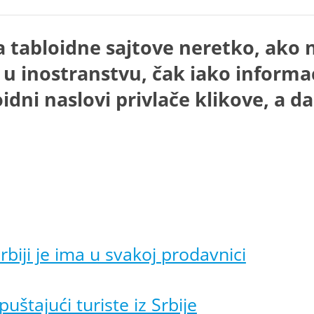
a tabloidne sajtove neretko, ako n
 u inostranstvu, čak iako informa
ni naslovi privlače klikove, a da
biji je ima u svakoj prodavnici
uštajući turiste iz Srbije