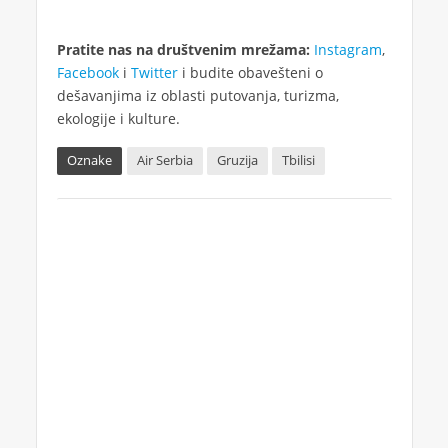
Pratite nas na društvenim mrežama:
Instagram
,
Facebook
i
Twitter
i budite obavešteni o
dešavanjima iz oblasti putovanja, turizma,
ekologije i kulture.
Oznake
Air Serbia
Gruzija
Tbilisi