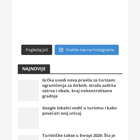
Pogledaj još
Pratite nas na Instagramu
NAJNOVIJE
Grčka uvodi nova pravila za turizam:
ograničenja za Airbnb, stroža zaštita
ostrva i obale, kraj nekontrolisane
gradnje
Google lokalni vodič u turizmu i kako
povećati svoj uticaj
Turističke takse u Evropi 2026: Šta je