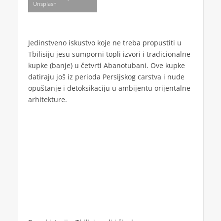
Unsplash
Jedinstveno iskustvo koje ne treba propustiti u
Tbilisiju jesu sumporni topli izvori i tradicionalne
kupke (banje) u četvrti Abanotubani. Ove kupke
datiraju još iz perioda Persijskog carstva i nude
opuštanje i detoksikaciju u ambijentu orijentalne
arhitekture.