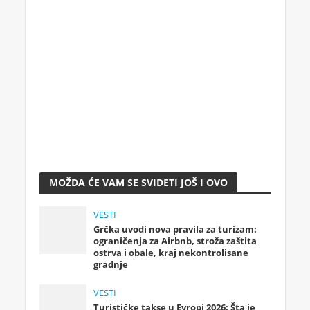
MOŽDA ĆE VAM SE SVIDETI JOŠ I OVO
VESTI
Grčka uvodi nova pravila za turizam:
ograničenja za Airbnb, stroža zaštita
ostrva i obale, kraj nekontrolisane
gradnje
VESTI
Turističke takse u Evropi 2026: Šta je