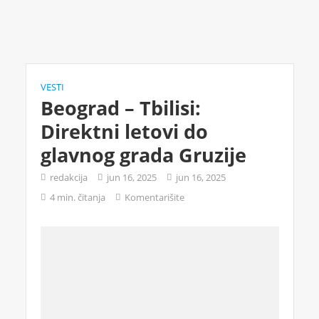
VESTI
Beograd – Tbilisi:
Direktni letovi do
glavnog grada Gruzije
redakcija
jun 16, 2025
jun 16, 2025
4 min. čitanja
Komentarišite