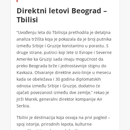
Direktni letovi Beograd –
Tbilisi
“Uvođenju leta do Tbilisija prethodila je detaljna
analiza tržišta koja je pokazala da je broj putnika
između Srbije i Gruzije konstantno u porastu. S
druge strane, putnici koji lete iz Evrope i Severne
Amerike ka Gruziji sada imaju mogućnost da
preko Beograda brže i jednostavnije stignu do
Kavkaza. Otvaranje direktne avio-linije u mesecu
kada se obeležava i 30 godina diplomatskih
odnosa između Srbije i Gruzije, dodatno će
ojačati povezanost između dve zemlje,” rekao je
Jirži Marek, generalni direktor kompanije Air
Serbia.
Tbilisi je destinacija koja osvaja na prvi pogled –
spoj istorije, prirodnih lepota, kulturne