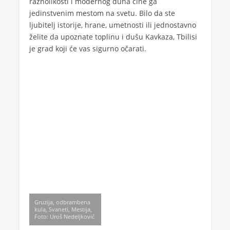
raznolikosti i modernog duha čine ga
jedinstvenim mestom na svetu. Bilo da ste
ljubitelj istorije, hrane, umetnosti ili jednostavno
želite da upoznate toplinu i dušu Kavkaza, Tbilisi
je grad koji će vas sigurno očarati.
Gruzija, odbrambena
kula, Svaneti, Mestija,
Foto: Uroš Nedeljković