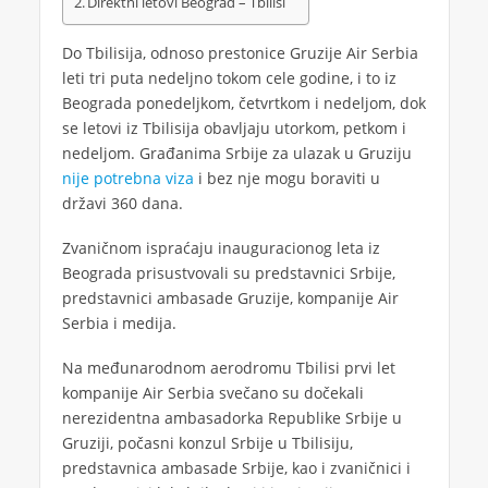
Direktni letovi Beograd – Tbilisi
Do Tbilisija, odnoso prestonice Gruzije Air Serbia
leti tri puta nedeljno tokom cele godine, i to iz
Beograda ponedeljkom, četvrtkom i nedeljom, dok
se letovi iz Tbilisija obavljaju utorkom, petkom i
nedeljom. Građanima Srbije za ulazak u Gruziju
nije potrebna viza
i bez nje mogu boraviti u
državi 360 dana.
Zvaničnom ispraćaju inauguracionog leta iz
Beograda prisustvovali su predstavnici Srbije,
predstavnici ambasade Gruzije, kompanije Air
Serbia i medija.
Na međunarodnom aerodromu Tbilisi prvi let
kompanije Air Serbia svečano su dočekali
nerezidentna ambasadorka Republike Srbije u
Gruziji, počasni konzul Srbije u Tbilisiju,
predstavnica ambasade Srbije, kao i zvaničnici i