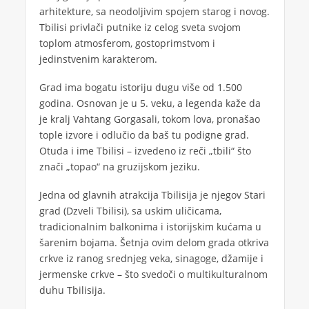
arhitekture, sa neodoljivim spojem starog i novog.
Tbilisi privlači putnike iz celog sveta svojom
toplom atmosferom, gostoprimstvom i
jedinstvenim karakterom.
Grad ima bogatu istoriju dugu više od 1.500
godina. Osnovan je u 5. veku, a legenda kaže da
je kralj Vahtang Gorgasali, tokom lova, pronašao
tople izvore i odlučio da baš tu podigne grad.
Otuda i ime Tbilisi – izvedeno iz reči „tbili“ što
znači „topao“ na gruzijskom jeziku.
Jedna od glavnih atrakcija Tbilisija je njegov Stari
grad (Dzveli Tbilisi), sa uskim uličicama,
tradicionalnim balkonima i istorijskim kućama u
šarenim bojama. Šetnja ovim delom grada otkriva
crkve iz ranog srednjeg veka, sinagoge, džamije i
jermenske crkve – što svedoči o multikulturalnom
duhu Tbilisija.