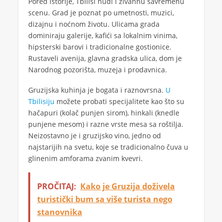
Pored istorije, Tbilisi nudi i živahnu savremenu
scenu. Grad je poznat po umetnosti, muzici,
dizajnu i noćnom životu. Ulicama grada
dominiraju galerije, kafići sa lokalnim vinima,
hipsterski barovi i tradicionalne gostionice.
Rustaveli avenija, glavna gradska ulica, dom je
Narodnog pozorišta, muzeja i prodavnica.
Gruzijska kuhinja je bogata i raznovrsna.
U
Tbilisiju
možete probati specijalitete kao što su
hačapuri (kolač punjen sirom), hinkali (knedle
punjene mesom) i razne vrste mesa sa roštilja.
Neizostavno je i gruzijsko vino, jedno od
najstarijih na svetu, koje se tradicionalno čuva u
glinenim amforama zvanim kvevri.
PROČITAJ:
Kako je Gruzija doživela
turistički bum sa više turista nego
stanovnika