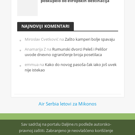
poskupelo od evropskih destinacija
NAJNOVIJI KOMENTARI
Miroslav Cvetković
na
Zašto kamperi bolje spavaju
Anamarija Z
na
Rumunski dvorci Peleš i Pelišor
uvode dnevno ograničenje broja posetilaca
emmua
na
Kako do novog pasoša čak iako još uvek
nije istekao
Air Serbia letovi za Mikonos
Sav sadržaj na portalu Daljine.rs podleže autorsko-
pravnoj zaštiti. Zabranjeno je neovlašćeno korišćenje