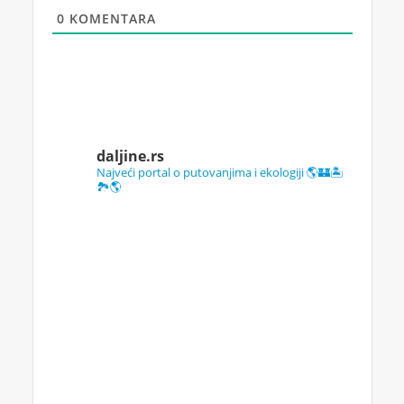
0
KOMENTARA
daljine.rs
Najveći portal o putovanjima i ekologiji 🌎🏰🏝️
🏞️🌎