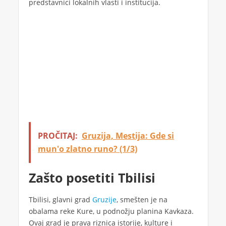
predstavnici lokalnih vlasti i institucija.
PROČITAJ:
Gruzija, Mestija: Gde si
mun'o zlatno runo? (1/3)
Zašto posetiti Tbilisi
Tbilisi, glavni grad
Gruzije
, smešten je na
obalama reke Kure, u podnožju planina Kavkaza.
Ovaj grad je prava riznica istorije, kulture i