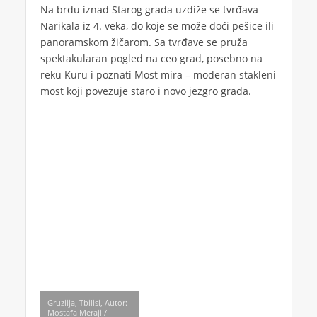
Na brdu iznad Starog grada uzdiže se tvrđava
Narikala iz 4. veka, do koje se može doći pešice ili
panoramskom žičarom. Sa tvrđave se pruža
spektakularan pogled na ceo grad, posebno na
reku Kuru i poznati Most mira – moderan stakleni
most koji povezuje staro i novo jezgro grada.
Gruziija, Tbilisi, Autor:
Mostafa Meraji /