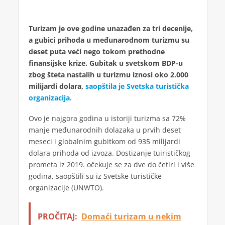
Turizam je ove godine unazađen za tri decenije,
a gubici prihoda u međunarodnom turizmu su
deset puta veći nego tokom prethodne
finansijske krize. Gubitak u svetskom BDP-u
zbog šteta nastalih u turizmu iznosi oko 2.000
milijardi dolara,
saopštila je Svetska turistička
organizacija.
Ovo je najgora godina u istoriji turizma sa 72%
manje međunarodnih dolazaka u prvih deset
meseci i globalnim gubitkom od 935 milijardi
dolara prihoda od izvoza. Dostizanje tuirističkog
prometa iz 2019. očekuje se za dve do četiri i više
godina, saopštili su iz Svetske turističke
organizacije (UNWTO).
PROČITAJ:
Domaći turizam u nekim