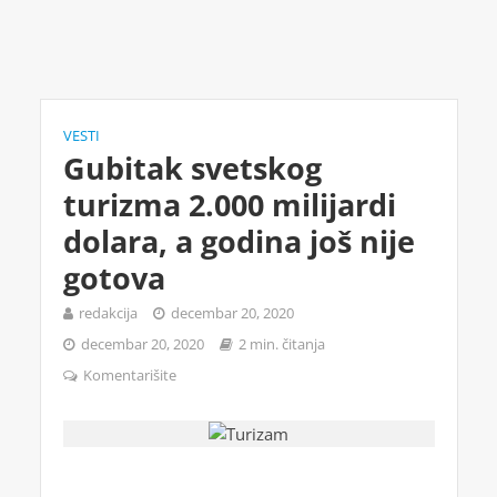
VESTI
Gubitak svetskog
turizma 2.000 milijardi
dolara, a godina još nije
gotova
redakcija
decembar 20, 2020
decembar 20, 2020
2 min. čitanja
Komentarišite