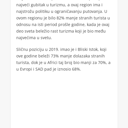
najveći gubitak u turizmu, a ovaj region ima i
najstrožu politiku u ograničavanju putovanja. U
ovom regionu je bilo 82% manje stranih turista u
odnosu na isti period prošle godine, kada je ovaj
deo sveta beležio rast turizma koji je bio među
najvećima u svetu.
Sličnu poziciju u 2019. imao je i Bliski Istok, koji
ove godine beleži 73% manje dolazaka stranih
turista, dok je u Africi taj broj bio manji za 70%, a
u Evropi i SAD pad je iznosio 68%.