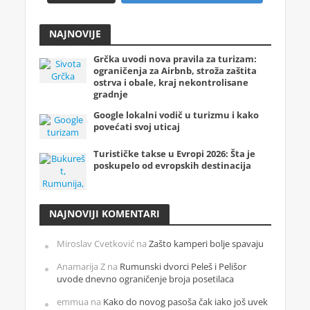
NAJNOVIJE
Grčka uvodi nova pravila za turizam:
ograničenja za Airbnb, stroža zaštita
ostrva i obale, kraj nekontrolisane
gradnje
Google lokalni vodič u turizmu i kako
povećati svoj uticaj
Turističke takse u Evropi 2026: Šta je
poskupelo od evropskih destinacija
NAJNOVIJI KOMENTARI
Miroslav Cvetković
na
Zašto kamperi bolje spavaju
Anamarija Z
na
Rumunski dvorci Peleš i Pelišor
uvode dnevno ograničenje broja posetilaca
emmua
na
Kako do novog pasoša čak iako još uvek