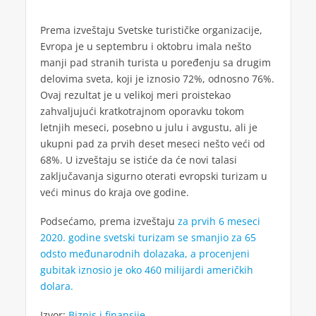
Prema izveštaju Svetske turističke organizacije,
Evropa je u septembru i oktobru imala nešto
manji pad stranih turista u poređenju sa drugim
delovima sveta, koji je iznosio 72%, odnosno 76%.
Ovaj rezultat je u velikoj meri proistekao
zahvaljujući kratkotrajnom oporavku tokom
letnjih meseci, posebno u julu i avgustu, ali je
ukupni pad za prvih deset meseci nešto veći od
68%. U izveštaju se istiće da će novi talasi
zaključavanja sigurno oterati evropski turizam u
veći minus do kraja ove godine.
Podsećamo, prema izveštaju
za prvih 6 meseci
2020. godine svetski turizam se smanjio za 65
odsto međunarodnih dolazaka, a procenjeni
gubitak iznosio je oko 460 milijardi američkih
dolara.
Izvor:
Biznis i finansije