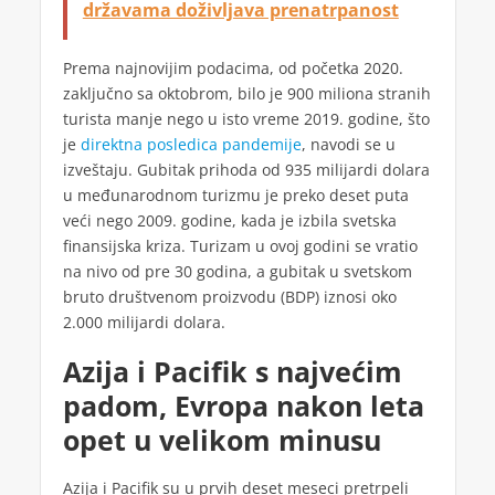
državama doživljava prenatrpanost
Prema najnovijim podacima, od početka 2020.
zaključno sa oktobrom, bilo je 900 miliona stranih
turista manje nego u isto vreme 2019. godine, što
je
direktna posledica pandemije
, navodi se u
izveštaju. Gubitak prihoda od 935 milijardi dolara
u međunarodnom turizmu je preko deset puta
veći nego 2009. godine, kada je izbila svetska
finansijska kriza. Turizam u ovoj godini se vratio
na nivo od pre 30 godina, a gubitak u svetskom
bruto društvenom proizvodu (BDP) iznosi oko
2.000 milijardi dolara.
Azija i Pacifik s najvećim
padom, Evropa nakon leta
opet u velikom minusu
Azija i Pacifik su u prvih deset meseci pretrpeli