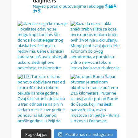
daljine.rs
Najveći portal o putovanjima i ekologiji 🌎🏰🏝️
🏞️🌎
Pogledaj još
Pratite nas na Instagramu