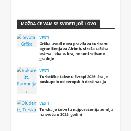
MOŽDA ĆE VAM SE SVIDETI JOŠ I OVO
VESTI
Grčka uvodi nova pravila za turizam:
ograničenja za Airbnb, stroža zaštita
ostrva i obale, kraj nekontrolisane
gradnje
VESTI
Turističke takse u Evropi 2026: Šta je
poskupelo od evropskih destinacija
VESTI
Turska je četvrta najposećenija zemlja
na svetu u 2025. godini