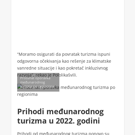
“Moramo osigurati da povratak turizma ispuni
odgovorna očekivanja kao rešenje za klimatske
vanredne situacije i kao pokretač inkluzivnog
razvoja”, rekao je Pololikašvili.
Procenat oporavka
međunarodnog
turizma po regionima
Prihodi međunarodnog
turizma u 2022. godini
Prihodi od međunarodnog turizma ponovo su