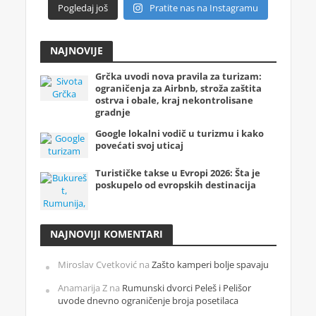
Pogledaj još
Pratite nas na Instagramu
NAJNOVIJE
Grčka uvodi nova pravila za turizam:
ograničenja za Airbnb, stroža zaštita
ostrva i obale, kraj nekontrolisane
gradnje
Google lokalni vodič u turizmu i kako
povećati svoj uticaj
Turističke takse u Evropi 2026: Šta je
poskupelo od evropskih destinacija
NAJNOVIJI KOMENTARI
Miroslav Cvetković
na
Zašto kamperi bolje spavaju
Anamarija Z
na
Rumunski dvorci Peleš i Pelišor
uvode dnevno ograničenje broja posetilaca