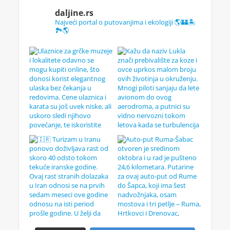
daljine.rs
Najveći portal o putovanjima i ekologiji 🌎🏰🏝️
🏞️🌎