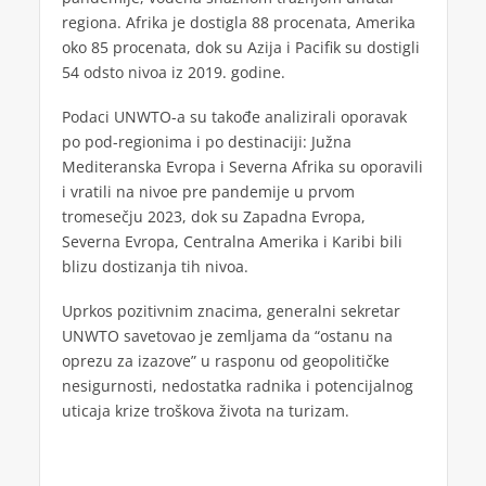
regiona. Afrika je dostigla 88 procenata, Amerika
oko 85 procenata, dok su Azija i Pacifik su dostigli
54 odsto nivoa iz 2019. godine.
Podaci UNWTO-a su takođe analizirali oporavak
po pod-regionima i po destinaciji: Južna
Mediteranska Evropa i Severna Afrika su oporavili
i vratili na nivoe pre pandemije u prvom
tromesečju 2023, dok su Zapadna Evropa,
Severna Evropa, Centralna Amerika i Karibi bili
blizu dostizanja tih nivoa.
Uprkos pozitivnim znacima, generalni sekretar
UNWTO savetovao je zemljama da “ostanu na
oprezu za izazove” u rasponu od geopolitičke
nesigurnosti, nedostatka radnika i potencijalnog
uticaja krize troškova života na turizam.