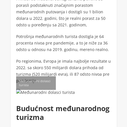
porasli podstaknuti značajnim porastom
međunarodnih putovanja i dostigli su 1 bilion
dolara u 2022. godini, što je realni porast za 50
odsto u poređenju sa 2021. godinom,
Potrošnja međunarodnih turista dostigla je 64
procenta nivoa pre pandemije, a to je niže za 36
odsto u odnosu na 2019. godinu, mereno realno.
Po regionima, Evropa je imala najbolje rezultate u
2022. sa skoro 550 milijardi dolara prihoda od
turizma (520 milijardi evra), ili 87 odsto nivoa pre
pandemije.
Međunarodni dolasci
turista
Budućnost međunarodnog
turizma