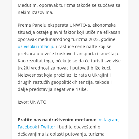
Međutim, oporavak turizma takođe se suočava sa
nekim izazovima.
Prema Panelu eksperata UNWTO-a, ekonomska
situacija ostaje glavni faktor koji utiče na efikasan
oporavak međunarodnog turizma 2023. godine,
uz visoku inflaciju
i rastuće cene nafte koji se
pretvaraju u veće troškove transporta i smeštaja.
Kao rezultat toga, očekuje se da će turisti sve više
tražiti vrednost za novac i putovati bliže kući.
Neizvesnost koja proizilazi iz rata u Ukrajini i
drugih rastućih geopolitičkih tenzija, takođe i
dalje predstavlja negativne rizike.
Izvor: UNWTO
Pratite nas na društvenim mrežama:
Instagram
,
Facebook
i
Twitter
i budite obavešteni o
dešavanjima iz oblasti putovanja, turizma,