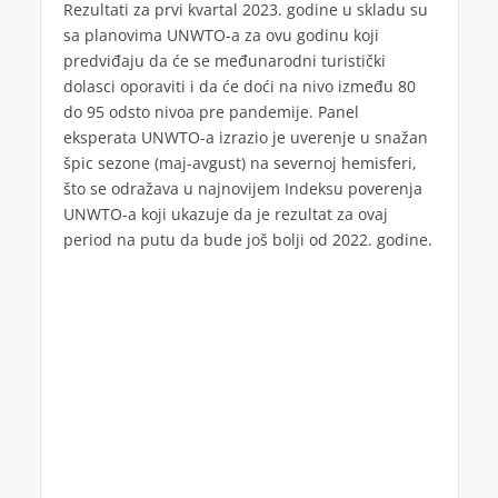
Rezultati za prvi kvartal 2023. godine u skladu su
sa planovima UNWTO-a za ovu godinu koji
predviđaju da će se međunarodni turistički
dolasci oporaviti i da će doći na nivo između 80
do 95 odsto nivoa pre pandemije. Panel
eksperata UNWTO-a izrazio je uverenje u snažan
špic sezone (maj-avgust) na severnoj hemisferi,
što se odražava u najnovijem Indeksu poverenja
UNWTO-a koji ukazuje da je rezultat za ovaj
period na putu da bude još bolji od 2022. godine.