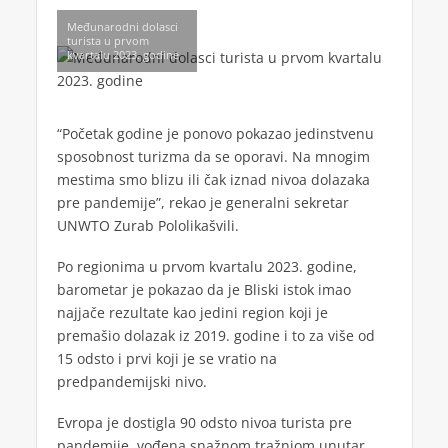
Međunarodni dolasci
turista u prvom
kvartalu 2023. godine
“Početak godine je ponovo pokazao jedinstvenu
sposobnost turizma da se oporavi. Na mnogim
mestima smo blizu ili čak iznad nivoa dolazaka
pre pandemije”, rekao je generalni sekretar
UNWTO Zurab Pololikašvili.
Po regionima u prvom kvartalu 2023. godine,
barometar je pokazao da je Bliski istok imao
najjače rezultate kao jedini region koji je
premašio dolazak iz 2019. godine i to za više od
15 odsto i prvi koji je se vratio na
predpandemijski nivo.
Evropa je dostigla 90 odsto nivoa turista pre
pandemije, vođena snažnom tražnjom unutar