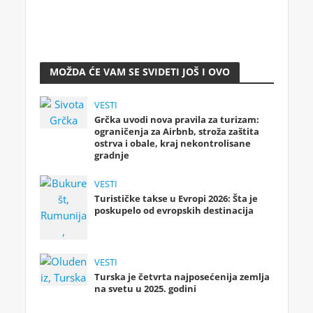
MOŽDA ĆE VAM SE SVIDETI JOŠ I OVO
VESTI
Grčka uvodi nova pravila za turizam:
ograničenja za Airbnb, stroža zaštita
ostrva i obale, kraj nekontrolisane
gradnje
VESTI
Turističke takse u Evropi 2026: Šta je
poskupelo od evropskih destinacija
VESTI
Turska je četvrta najposećenija zemlja
na svetu u 2025. godini