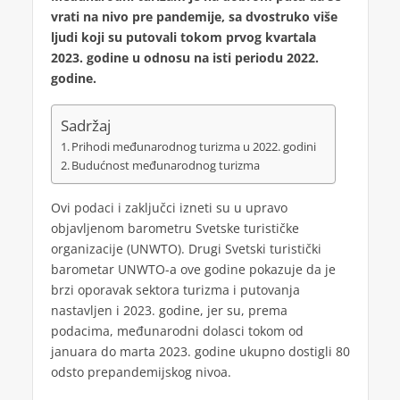
vrati na nivo pre pandemije, sa dvostruko više
ljudi koji su putovali tokom prvog kvartala
2023. godine u odnosu na isti periodu 2022.
godine.
Sadržaj
Prihodi međunarodnog turizma u 2022. godini
Budućnost međunarodnog turizma
Ovi podaci i zaključci izneti su u upravo
objavljenom barometru Svetske turističke
organizacije (UNWTO). Drugi Svetski turistički
barometar UNWTO-a ove godine pokazuje da je
brzi oporavak sektora turizma i putovanja
nastavljen i 2023. godine, jer su, prema
podacima, međunarodni dolasci tokom od
januara do marta 2023. godine ukupno dostigli 80
odsto prepandemijskog nivoa.