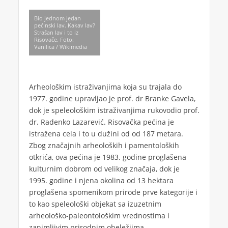
Bio jednom jedan
pećinski lav. Kakav lav?
Strašan lav i to iz
Risovače. Foto:
Vanilica / Wikimedia
Arheološkim istraživanjima koja su trajala do
1977. godine upravljao je prof. dr Branke Gavela,
dok je speleološkim istraživanjima rukovodio prof.
dr. Radenko Lazarević. Risovačka pećina je
istražena cela i to u dužini od od 187 metara.
Zbog značajnih arheoloških i pamentoloških
otkrića, ova pećina je 1983. godine proglašena
kulturnim dobrom od velikog značaja, dok je
1995. godine i njena okolina od 13 hektara
proglašena spomenikom prirode prve kategorije i
to kao speleološki objekat sa izuzetnim
arheološko-paleontološkim vrednostima i
zanimljivim prirodnim obeležjima.