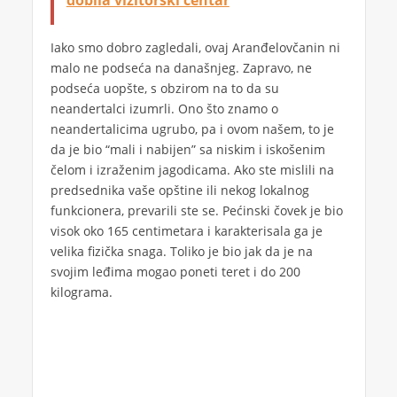
dobila vizitorski centar
Iako smo dobro zagledali, ovaj Aranđelovčanin ni
malo ne podseća na današnjeg. Zapravo, ne
podseća uopšte, s obzirom na to da su
neandertalci izumrli. Ono što znamo o
neandertalicima ugrubo, pa i ovom našem, to je
da je bio “mali i nabijen” sa niskim i iskošenim
čelom i izraženim jagodicama. Ako ste mislili na
predsednika vaše opštine ili nekog lokalnog
funkcionera, prevarili ste se. Pećinski čovek je bio
visok oko 165 centimetara i karakterisala ga je
velika fizička snaga. Toliko je bio jak da je na
svojim leđima mogao poneti teret i do 200
kilograma.