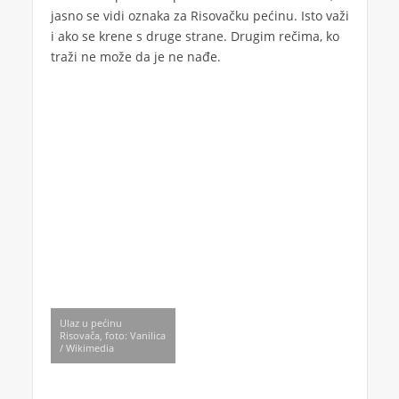
jasno se vidi oznaka za Risovačku pećinu. Isto važi
i ako se krene s druge strane. Drugim rečima, ko
traži ne može da je ne nađe.
Ulaz u pećinu
Risovača, foto: Vanilica
/ Wikimedia