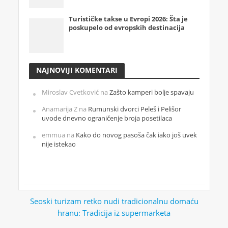
Turističke takse u Evropi 2026: Šta je
poskupelo od evropskih destinacija
NAJNOVIJI KOMENTARI
Miroslav Cvetković
na
Zašto kamperi bolje spavaju
Anamarija Z
na
Rumunski dvorci Peleš i Pelišor
uvode dnevno ograničenje broja posetilaca
emmua
na
Kako do novog pasoša čak iako još uvek
nije istekao
Seoski turizam retko nudi tradicionalnu domaću
hranu: Tradicija iz supermarketa