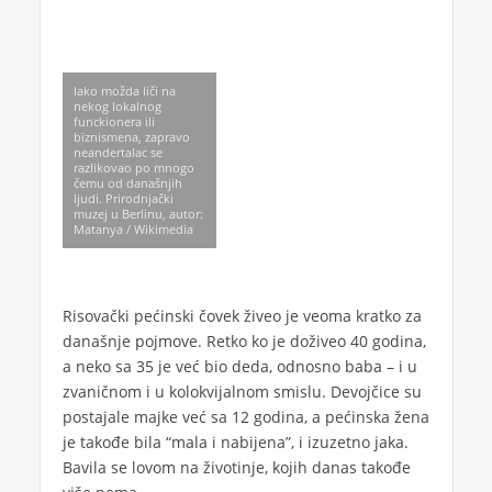
Iako možda liči na
nekog lokalnog
funckionera ili
biznismena, zapravo
neandertalac se
razlikovao po mnogo
čemu od današnjih
ljudi. Prirodnjački
muzej u Berlinu, autor:
Matanya / Wikimedia
Risovački pećinski čovek živeo je veoma kratko za
današnje pojmove. Retko ko je doživeo 40 godina,
a neko sa 35 je već bio deda, odnosno baba – i u
zvaničnom i u kolokvijalnom smislu. Devojčice su
postajale majke već sa 12 godina, a pećinska žena
je takođe bila “mala i nabijena”, i izuzetno jaka.
Bavila se lovom na životinje, kojih danas takođe