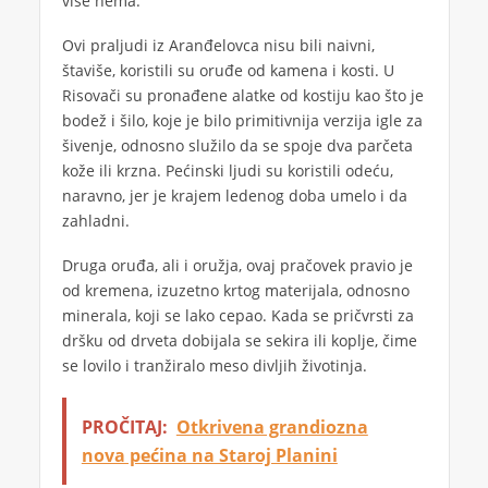
više nema.
Ovi praljudi iz Aranđelovca nisu bili naivni,
štaviše, koristili su oruđe od kamena i kosti. U
Risovači su pronađene alatke od kostiju kao što je
bodež i šilo, koje je bilo primitivnija verzija igle za
šivenje, odnosno služilo da se spoje dva parčeta
kože ili krzna. Pećinski ljudi su koristili odeću,
naravno, jer je krajem ledenog doba umelo i da
zahladni.
Druga oruđa, ali i oružja, ovaj pračovek pravio je
od kremena, izuzetno krtog materijala, odnosno
minerala, koji se lako cepao. Kada se pričvrsti za
dršku od drveta dobijala se sekira ili koplje, čime
se lovilo i tranžiralo meso divljih životinja.
PROČITAJ:
Otkrivena grandiozna
nova pećina na Staroj Planini