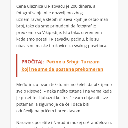
Cena ulaznica u Risovaču je 200 dinara, a
fotografisanje nije dozvoljeno zbog
uznemiravanja slepih miševa kojih je ostao mali
broj, tako da smo prinuđeni da fotografije
preuzemo sa Vikipedije. Isto tako, u vremenu
kada smo posetili Risevačku pećinu, bile su
obavezne maske i rukavice za svakog posetioca.
PROČITAJ:
Pećine u Srbiji: Turizam
koji ne sme da postane prekomeran
Međutim, u ovom tekstu nismo želeli da otkrijemo
sve o Risovači – neka nešto ostane i na vama kada
je posetite. Ljubazni kustos će vam objasniti sve
potaman, a sigurno je da će i deca biti
oduševljena pričom i predstavom.
Naravno, posetite i Narodni muzej u Aranđelovcu,