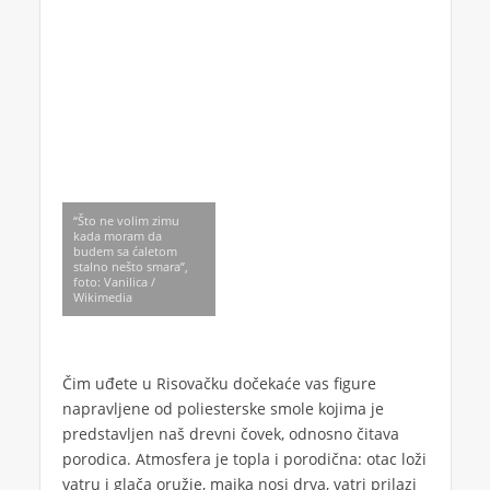
“Što ne volim zimu
kada moram da
budem sa ćaletom
stalno nešto smara”,
foto: Vanilica /
Wikimedia
Čim uđete u Risovačku dočekaće vas figure
napravljene od poliesterske smole kojima je
predstavljen naš drevni čovek, odnosno čitava
porodica. Atmosfera je topla i porodična: otac loži
vatru i glača oružje, majka nosi drva, vatri prilazi