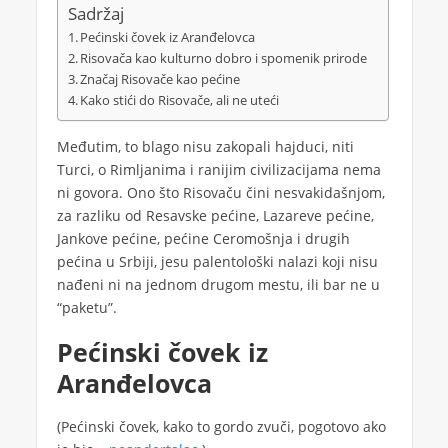
Sadržaj
Pećinski čovek iz Aranđelovca
Risovača kao kulturno dobro i spomenik prirode
Značaj Risovače kao pećine
Kako stići do Risovače, ali ne uteći
Međutim, to blago nisu zakopali hajduci, niti
Turci, o Rimljanima i ranijim civilizacijama nema
ni govora. Ono što Risovaču čini nesvakidašnjom,
za razliku od Resavske pećine, Lazareve pećine,
Jankove pećine, pećine Ceromošnja i drugih
pećina u Srbiji, jesu palentološki nalazi koji nisu
nađeni ni na jednom drugom mestu, ili bar ne u
“paketu”.
Pećinski čovek iz
Aranđelovca
(Pećinski čovek, kako to gordo zvuči, pogotovo ako