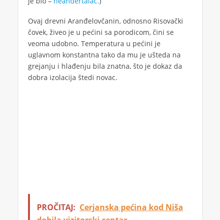
je bio –
neandertalac.
)
Ovaj drevni Aranđelovčanin, odnosno Risovački
čovek, živeo je u pećini sa porodicom, čini se
veoma udobno. Temperatura u pećini je
uglavnom konstantna tako da mu je ušteda na
grejanju i hlađenju bila znatna, što je dokaz da
dobra izolacija štedi novac.
PROČITAJ:
Cerjanska pećina kod Niša