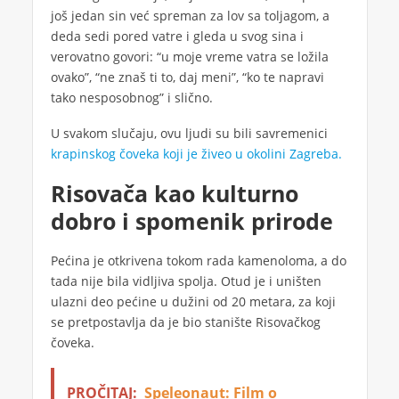
još jedan sin već spreman za lov sa toljagom, a
deda sedi pored vatre i gleda u svog sina i
verovatno govori: “u moje vreme vatra se ložila
ovako”, “ne znaš ti to, daj meni”, “ko te napravi
tako nesposobnog” i slično.
U svakom slučaju, ovu ljudi su bili savremenici
krapinskog čoveka koji je živeo u okolini Zagreba.
Risovača kao kulturno
dobro i spomenik prirode
Pećina je otkrivena tokom rada kamenoloma, a do
tada nije bila vidljiva spolja. Otud je i uništen
ulazni deo pećine u dužini od 20 metara, za koji
se pretpostavlja da je bio stanište Risovačkog
čoveka.
PROČITAJ:
Speleonaut: Film o