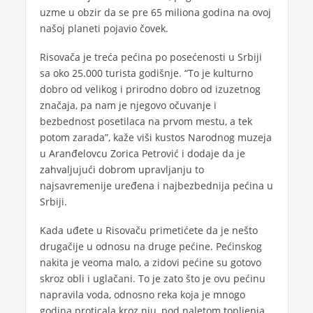
uzme u obzir da se pre 65 miliona godina na ovoj
našoj planeti pojavio čovek.
Risovača je treća pećina po posećenosti u Srbiji
sa oko 25.000 turista godišnje. “To je kulturno
dobro od velikog i prirodno dobro od izuzetnog
značaja, pa nam je njegovo očuvanje i
bezbednost posetilaca na prvom mestu, a tek
potom zarada”, kaže viši kustos Narodnog muzeja
u Aranđelovcu Zorica Petrović i dodaje da je
zahvaljujući dobrom upravljanju to
najsavremenije uređena i najbezbednija pećina u
Srbiji.
Kada uđete u Risovaču primetićete da je nešto
drugačije u odnosu na druge pećine. Pećinskog
nakita je veoma malo, a zidovi pećine su gotovo
skroz obli i uglačani. To je zato što je ovu pećinu
napravila voda, odnosno reka koja je mnogo
godina proticala kroz nju, pod naletom topljenja