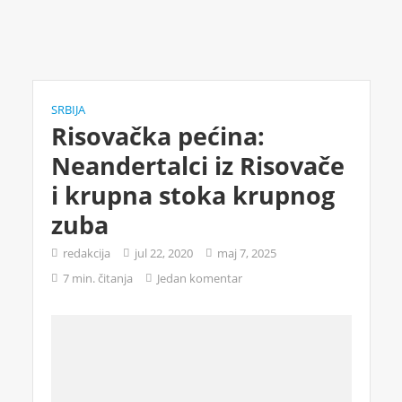
SRBIJA
Risovačka pećina:
Neandertalci iz Risovače
i krupna stoka krupnog
zuba
redakcija
jul 22, 2020
maj 7, 2025
7 min. čitanja
Jedan komentar