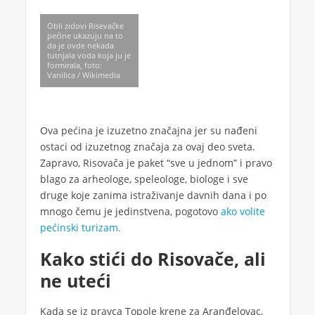
Obli zidovi Risevačke
pećine ukazuju na to
da je ovde nekada
tutnjala voda koja ju je
formirala, foto:
Vanilica / Wikimedia
Ova pećina je izuzetno značajna jer su nađeni
ostaci od izuzetnog značaja za ovaj deo sveta.
Zapravo, Risovača je paket “sve u jednom” i pravo
blago za arheologe, speleologe, biologe i sve
druge koje zanima istraživanje davnih dana i po
mnogo čemu je jedinstvena, pogotovo
ako volite
pećinski turizam.
Kako stići do Risovače, ali
ne uteći
Kada se iz pravca Topole krene za Aranđelovac,