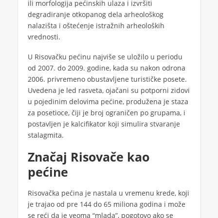
ili morfologija pećinskih ulaza i izvršiti
degradiranje otkopanog dela arheološkog
nalazišta i oštećenje istražnih arheoloških
vrednosti.
U Risovačku pećinu najviše se uložilo u periodu
od 2007. do 2009. godine, kada su nakon odrona
2006. privremeno obustavljene turističke posete.
Uvedena je led rasveta, ojačani su potporni zidovi
u pojedinim delovima pećine, produžena je staza
za posetioce, čiji je broj ograničen po grupama, i
postavljen je kalcifikator koji simulira stvaranje
stalagmita.
Značaj Risovače kao
pećine
Risovačka pećina je nastala u vremenu krede, koji
je trajao od pre 144 do 65 miliona godina i može
se reći da je veoma “mlada”, pogotovo ako se