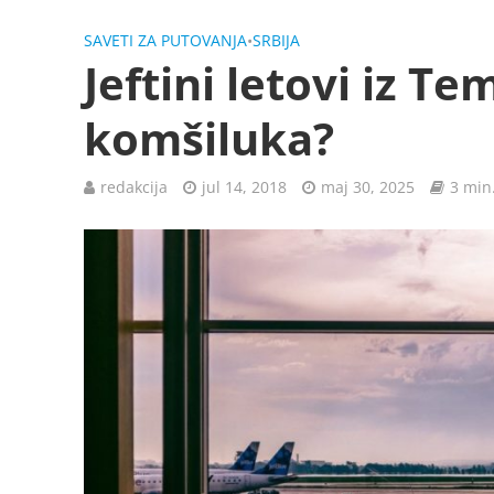
SAVETI ZA PUTOVANJA
•
SRBIJA
Jeftini letovi iz Te
komšiluka?
redakcija
jul 14, 2018
maj 30, 2025
3 min.