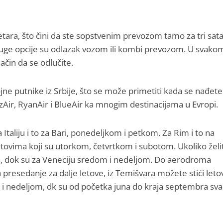
ara, što čini da ste sopstvenim prevozom tamo za tri sata
uge opcije su odlazak vozom ili kombi prevozom. U svako
ačin da se odlučite.
ne putnike iz Srbije, što se može primetiti kada se nađete
zAir, RyanAir i BlueAir ka mnogim destinacijama u Evropi.
a Italiju i to za Bari, ponedeljkom i petkom. Za Rim i to na
ovima koji su utorkom, četvrtkom i subotom. Ukoliko želi
m, dok su za Veneciju sredom i nedeljom. Do aerodroma
a presedanje za dalje letove, iz Temišvara možete stići let
 nedeljom, dk su od početka juna do kraja septembra sva