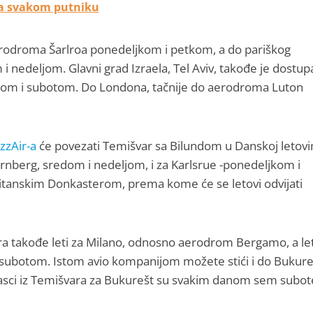
na svakom putniku
aerodroma Šarlroa ponedeljkom i petkom, a do pariškog
edeljom. Glavni grad Izraela, Tel Aviv, takođe je dostup
rtkom i subotom. Do Londona, tačnije do aerodroma Luton
zzAir-a
će povezati Temišvar sa Bilundom u Danskoj letov
nberg, sredom i nedeljom, i za Karlsrue -ponedeljkom i
ritanskim Donkasterom, prema kome će se letovi odvijati
a takođe leti za Milano, odnosno aerodrom Bergamo, a le
subotom. Istom avio kompanijom možete stići i do Bukure
 polasci iz Temišvara za Bukurešt su svakim danom sem subot