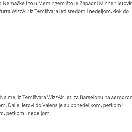
do Nemačke i to u Memingem što je Zapadni Minhen letov
urta WizzAir iz Temišvara leti sredom i nedeljom, dok do
Naime, iz Temišvara WizzAir leti za Barselonu na aerodro
m. Dalje, letovi do Valensije su ponedeljkom, petkom i
m, petkom i nedeljom.