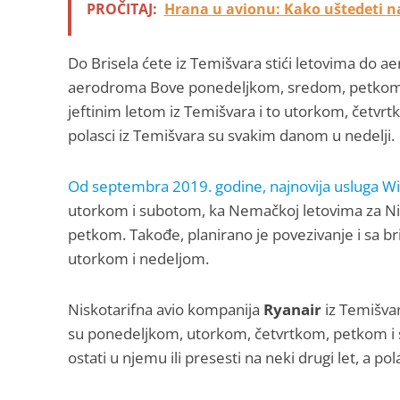
PROČITAJ:
Hrana u avionu: Kako uštedeti 
Do Brisela ćete iz Temišvara stići letovima do 
aerodroma Bove ponedeljkom, sredom, petkom i n
jeftinim letom iz Temišvara i to utorkom, četv
polasci iz Temišvara su svakim danom u nedelji.
Od septembra 2019. godine, najnovija usluga Wi
utorkom i subotom, ka Nemačkoj letovima za Nir
petkom. Takođe, planirano je povezivanje i sa b
utorkom i nedeljom.
Niskotarifna avio kompanija
Ryanair
iz Temišvar
su ponedeljkom, utorkom, četvrtkom, petkom i 
ostati u njemu ili presesti na neki drugi let, a