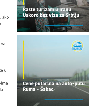
, ako
m
 na
te u
ovima
ki