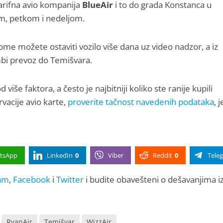
tarifna avio kompanija
BlueAir
i to do grada Konstanca u
m, petkom i nedeljom.
e možete ostaviti vozilo više dana uz video nadzor, a iz
mbi prevoz do Temišvara.
od više faktora, a često je najbitniji koliko ste ranije kupili
rvacije avio karte,
proverite tačnost navedenih podataka
, 
tsApp
LinkedIn
0
Viber
Reddit
0
Tele
am
,
Facebook
i
Twitter
i budite obavešteni o dešavanjima i
RyanAir
Temišvar
WizzAir