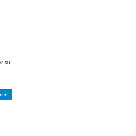
jer su
gram
z