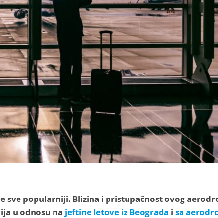
ije sve popularniji. Blizina i pristupačnost ovog aerod
ija u odnosu na
jeftine letove iz Beograda
i
sa aerodr