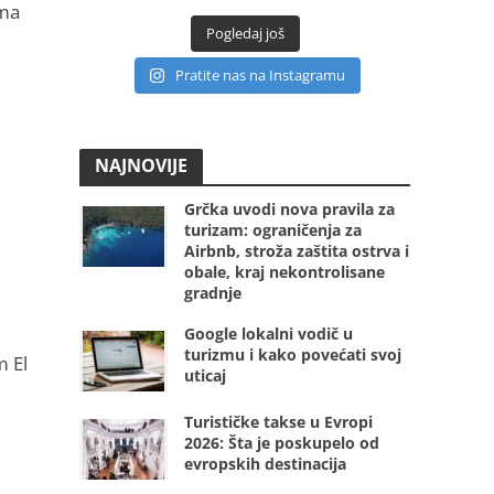
ima
Pogledaj još
Pratite nas na Instagramu
NAJNOVIJE
Grčka uvodi nova pravila za
turizam: ograničenja za
Airbnb, stroža zaštita ostrva i
obale, kraj nekontrolisane
gradnje
Google lokalni vodič u
turizmu i kako povećati svoj
m El
uticaj
Turističke takse u Evropi
2026: Šta je poskupelo od
evropskih destinacija