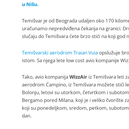
u Nišu.
Temišvar je od Beograda udaljen oko 170 kilomet
uračunamo nepredviđena čekanja na granici. Dr
slučaju do Temišvara ćete brzo stići na koji god n
Temišvarski aerodrom Traian Vuia
opslužuje broj
istom. Sa njega lete low cost avio kompanije Wiz
Tako, avio kompanija
WizzAir
iz Temišvara leti z
aerodrom Ćampino, iz Temišvara možete stići let
Bolonju, letovi su utorkom, četvrtkom i suboto
Bergamo pored Milana, koji je i veliko čvorište z
koji su ponedeljkom, sredom, petkom, subotom i
dan.