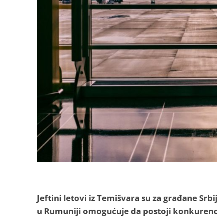
Jeftini letovi iz Temišvara su za građane Srb
u Rumuniji omogućuje da postoji konkurenc