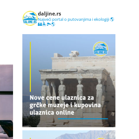
daljine.rs
Najveći portal o putovanjima i ekologiji 🌎
🏰🏝️🏞️🌎