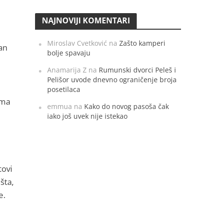
NAJNOVIJI KOMENTARI
Miroslav Cvetković
na
Zašto kamperi
an
bolje spavaju
Anamarija Z
na
Rumunski dvorci Peleš i
Pelišor uvode dnevno ograničenje broja
posetilaca
ima
emmua
na
Kako do novog pasoša čak
iako još uvek nije istekao
tovi
šta,
e.