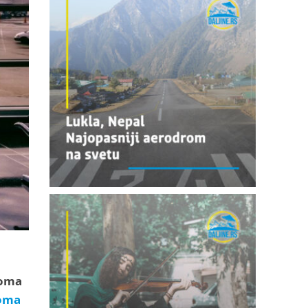
roma
oma