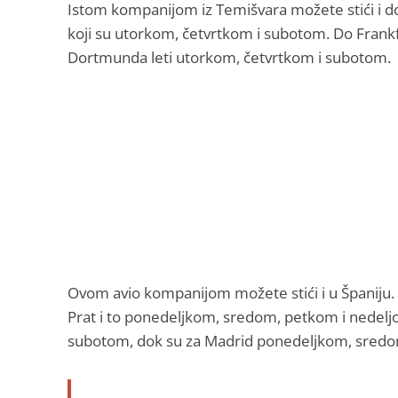
Istom kompanijom iz Temišvara možete stići i 
koji su utorkom, četvrtkom i subotom. Do Frankf
Dortmunda leti utorkom, četvrtkom i subotom.
Ovom avio kompanijom možete stići i u Španiju. 
Prat i to ponedeljkom, sredom, petkom i nedeljo
subotom, dok su za Madrid ponedeljkom, sredo