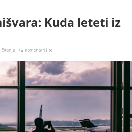
mišvara: Kuda leteti iz
 čitanja
Komentarišite