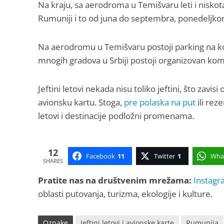
Na kraju, sa aerodroma u Temišvaru leti i nisko
Rumuniji i to od juna do septembra, ponedeljko
Na aerodromu u Temišvaru postoji parking na kom
mnogih gradova u Srbiji postoji organizovan ko
Jeftini letovi nekada nisu toliko jeftini, što zavisi 
avionsku kartu. Stoga,
pre polaska na put
ili reze
letovi i destinacije podložni promenama.
12
Facebook
11
Twitter
1
Wha
SHARES
Pratite nas na društvenim mrežama:
Instagr
oblasti putovanja, turizma, ekologije i kulture.
Oznake
Jeftini letovi i avionske karte
Rumunija