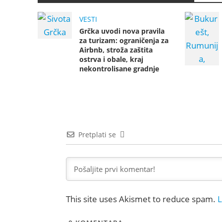
VESTI
Grčka uvodi nova pravila
za turizam: ograničenja za
Airbnb, stroža zaštita
ostrva i obale, kraj
nekontrolisane gradnje
Pretplati se
This site uses Akismet to reduce spam.
L