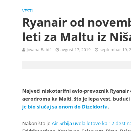
VESTI
Ryanair od novemb
leti za Maltu iz Niš
Jovana Babić
avgust 17, 2019
septembar 19, 
Najveći niskotarifni avio-prevoznik Ryanair 
aerodroma ka Malti, što je lepa vest, buduć
je bio slučaj sa onom do Dizeldorfa
.
Nakon što je
Air Srbija uvela letove ka 12 destina