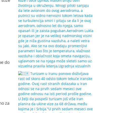
 stiže
pe do
no za