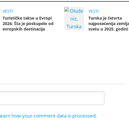
VESTI
VESTI
Turističke takse u Evropi
Turska je četvrta
2026: Šta je poskupelo od
najposećenija zemlj
evropskih destinacija
svetu u 2025. godini
earn how your comment data is processed.