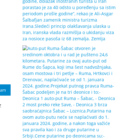
ram
z