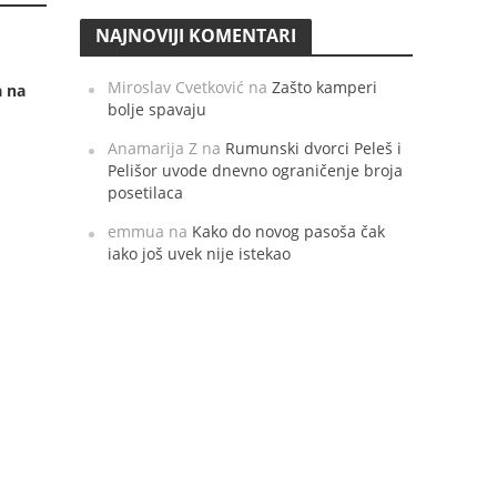
NAJNOVIJI KOMENTARI
Miroslav Cvetković
na
Zašto kamperi
a na
bolje spavaju
Anamarija Z
na
Rumunski dvorci Peleš i
Pelišor uvode dnevno ograničenje broja
posetilaca
emmua
na
Kako do novog pasoša čak
iako još uvek nije istekao