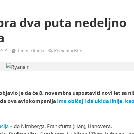
ra dva puta nedeljno
a
2019
1 min. čitanja
Komentarišite
objavio je da će 8. novembra uspostaviti novi let sa n
i da ova aviokompanija
ima običaj i da ukida linije, ka
cija
– do Nirnberga, Frankfurta (Han), Hanovera,