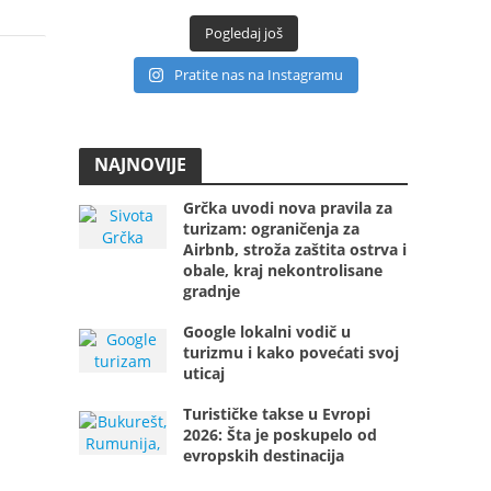
Pogledaj još
Pratite nas na Instagramu
NAJNOVIJE
Grčka uvodi nova pravila za
turizam: ograničenja za
Airbnb, stroža zaštita ostrva i
obale, kraj nekontrolisane
gradnje
Google lokalni vodič u
turizmu i kako povećati svoj
uticaj
Turističke takse u Evropi
2026: Šta je poskupelo od
evropskih destinacija