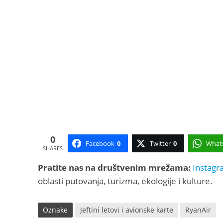
0
Facebook
0
Twitter
0
What
SHARES
Pratite nas na društvenim mrežama:
Instagr
oblasti putovanja, turizma, ekologije i kulture.
Oznake
Jeftini letovi i avionske karte
RyanAir