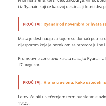
Fridrihshafena, Karslruea, Salcburga, Rima, Bolo
i iz Ryanair, koji će ka ovoj destinaciji leteti dv
PROČITAJ:
Ryanair od novembra prihvata sa
Malta je destinacija za kojom su domaći putnici 
dijasporom koja je poreklom sa prostora južne i 
Promotivne cene avio-karata na sajtu Ryanair-a 
17. avgusta.
PROČITAJ:
Hrana u avionu: Kako uštedeti 
Letovi će biti u večernjem terminu: sletanje avio
19:25.