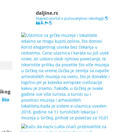
daljine.rs
Najveći portal o putovanjima i ekologiji 🌎
🏰🏝️🏞️🌎
iškog
o što