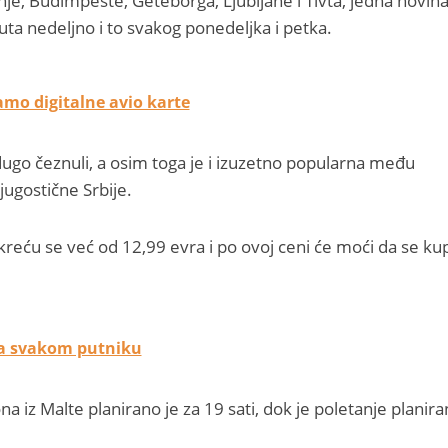
nje, Budimpešte, Geteborga, Ljubljane i Tivta, jedna novina
a puta nedeljno i to svakog ponedeljka i petka.
mo digitalne avio karte
dugo čeznuli, a osim toga je i izuzetno popularna među
jugostične Srbije.
kreću se već od 12,99 evra i po ovoj ceni će moći da se ku
na svakom putniku
na iz Malte planirano je za 19 sati, dok je poletanje planira