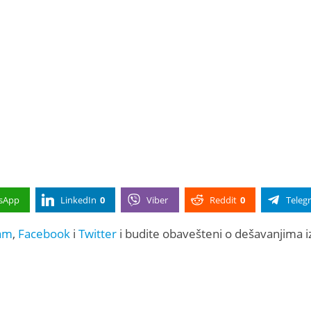
sApp
LinkedIn
0
Viber
Reddit
0
Teleg
am
,
Facebook
i
Twitter
i budite obavešteni o dešavanjima i