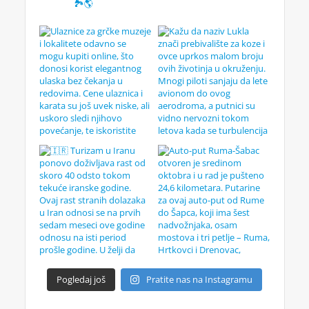
🏞️🌎
Pogledaj još
Pratite nas na Instagramu