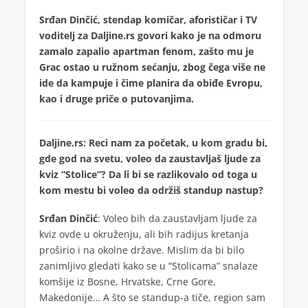
Srđan Dinčić, stendap komičar, aforističar i TV
voditelj za Daljine.rs govori kako je na odmoru
zamalo zapalio apartman fenom, zašto mu je
Grac ostao u ružnom sećanju, zbog čega više ne
ide da kampuje i čime planira da obiđe Evropu,
kao i druge priče o putovanjima.
Daljine.rs: Reci nam za početak, u kom gradu bi,
gde god na svetu, voleo da zaustavljaš ljude za
kviz “Stolice”? Da li bi se razlikovalo od toga u
kom mestu bi voleo da održiš standup nastup?
Srđan Dinčić
: Voleo bih da zaustavljam ljude za
kviz ovde u okruženju, ali bih radijus kretanja
proširio i na okolne države. Mislim da bi bilo
zanimljivo gledati kako se u “Stolicama” snalaze
komšije iz Bosne, Hrvatske, Crne Gore,
Makedonije… A što se standup-a tiče, region sam