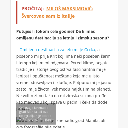
PROČITAJ:
MILOŠ MAKSIMOVIĆ:
Švercovao sam iz Italije
Putuješ li tokom cele godine? Da li imaš
omiljenu destinaciju za letnju i zimsku sezonu?
–
Omiljena destinacija za leto mi je Grčka
, a
posebno mi prija Krit koji ima neki poseban šarm
i tempo koji meni odgovara. Pored klime, bogate
tradicije i istorije ovog ostrva fascinantna mi je
lenjost i opuštenost meštana koja me u isto
vreme oduševljava i izluđuje. Potpuno mi je jasno
zašto im je životni vek među najdužim na planeti.
Ne volim zimu tako da mi zimska sezona prođe
kao medvedu koji spava u pećini i čeka da dođe
Srđana je iznenadio
proleće.
grad Manila, ali ova
fotografija nije odatle
već je iz Vrnjačke Banje