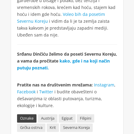
garderobe u bisage i polako, bez tenzija i
vremenskih rokova, krećem kad hoću, stajem kad
hoću i idem gde hoću.
Voleo bih da posetim
Severnu Koreju
i vidim da li je ta zemlja zaista
takva kakvom je predstavljaju zapadni mediji.
Ubeđen sam da nije.
Srđanu Dinčiću želimo da poseti Severnu Koreju,
a vama da pročitate
kako, gde i na koji način
putuju poznati.
Pratite nas na društvenim mrežama:
Instagram
,
Facebook
i
Twitter
i budite obavešteni o
dešavanjima iz oblasti putovanja, turizma,
ekologije i kulture.
Oznake
Austrija
Egipat
Filipini
Grčka ostrva
Krit
Severna Koreja