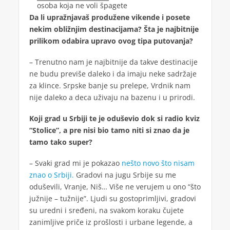
Da li upražnjavaš produžene vikende i posete
nekim obližnjim destinacijama? Šta je najbitnije
prilikom odabira upravo ovog tipa putovanja?
– Trenutno nam je najbitnije da takve destinacije
ne budu previše daleko i da imaju neke sadržaje
za klince. Srpske banje su prelepe, Vrdnik nam
nije daleko a deca uživaju na bazenu i u prirodi.
Koji grad u Srbiji te je oduševio dok si radio kviz
“Stolice”, a pre nisi bio tamo niti si znao da je
tamo tako super?
– Svaki grad mi je pokazao
nešto novo što nisam
znao o Srbiji.
Gradovi na jugu Srbije su me
oduševili, Vranje, Niš… Više ne verujem u ono “što
južnije – tužnije”. Ljudi su gostoprimljivi, gradovi
su uredni i sređeni, na svakom koraku čujete
zanimljive priče iz prošlosti i urbane legende, a