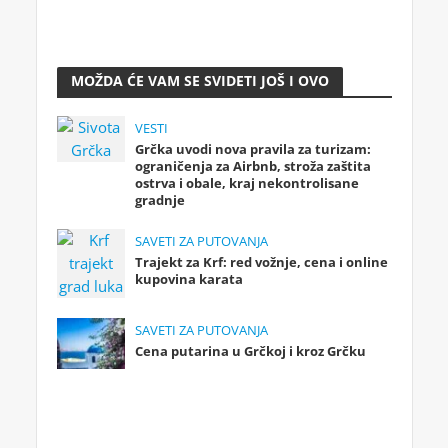
MOŽDA ĆE VAM SE SVIDETI JOŠ I OVO
VESTI
Grčka uvodi nova pravila za turizam:
ograničenja za Airbnb, stroža zaštita
ostrva i obale, kraj nekontrolisane
gradnje
SAVETI ZA PUTOVANJA
Trajekt za Krf: red vožnje, cena i online
kupovina karata
SAVETI ZA PUTOVANJA
Cena putarina u Grčkoj i kroz Grčku