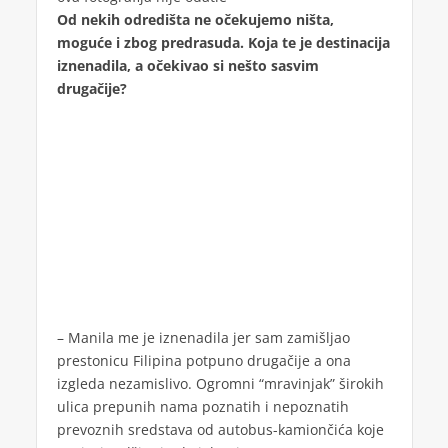
Od nekih odredišta ne očekujemo ništa,
moguće i zbog predrasuda. Koja te je destinacija
iznenadila, a očekivao si nešto sasvim
drugačije?
– Manila me je iznenadila jer sam zamišljao
prestonicu Filipina potpuno drugačije a ona
izgleda nezamislivo. Ogromni “mravinjak” širokih
ulica prepunih nama poznatih i nepoznatih
prevoznih sredstava od autobus-kamiončića koje