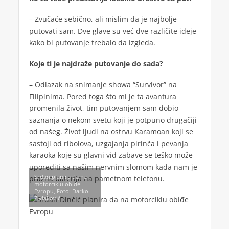
– Zvučaće sebično, ali mislim da je najbolje
putovati sam. Dve glave su već dve različite ideje
kako bi putovanje trebalo da izgleda.
Koje ti je najdraže putovanje do sada?
– Odlazak na snimanje showa “Survivor” na
Filipinima. Pored toga što mi je ta avantura
promenila život, tim putovanjem sam dobio
saznanja o nekom svetu koji je potpuno drugačiji
od našeg. Život ljudi na ostrvu Karamoan koji se
sastoji od ribolova, uzgajanja pirinča i pevanja
karaoka koje su glavni vid zabave se teško može
uporediti sa našim nervnim slomom kada nam je
Srđan planira da na
prazna baterija na pametnom telefonu.
motorciklu obiđe
Evropu, Foto: Darko
Zivlaković