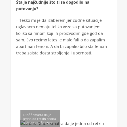
Šta je najčudnije što ti se dogodilo na
putovanju?
– Teško mi je da izaberem jer čudne situacije
uglavnom nemaju toliko veze sa putovanjem
koliko sa mnom koji ih proizvodim gde god da
sam. Evo recimo letos je malo falilo da zapalim
apartman fenom. A da bi zapalio bilo šta fenom
treba zaista dosta strpljenja i upornosti.
Dinčić smatra da je
jedna od retkih osoba
koja ne voli špagete