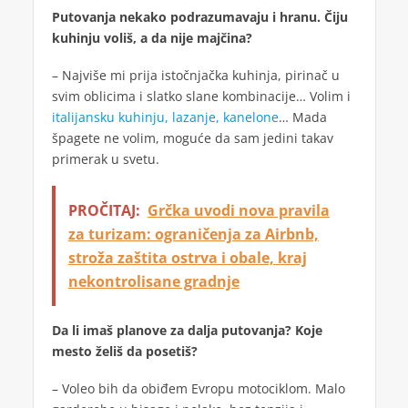
Putovanja nekako podrazumavaju i hranu. Čiju
kuhinju voliš, a da nije majčina?
– Najviše mi prija istočnjačka kuhinja, pirinač u
svim oblicima i slatko slane kombinacije… Volim i
italijansku kuhinju, lazanje, kanelone
… Mada
špagete ne volim, moguće da sam jedini takav
primerak u svetu.
PROČITAJ:
Grčka uvodi nova pravila
za turizam: ograničenja za Airbnb,
stroža zaštita ostrva i obale, kraj
nekontrolisane gradnje
Da li imaš planove za dalja putovanja? Koje
mesto želiš da posetiš?
– Voleo bih da obiđem Evropu motociklom. Malo