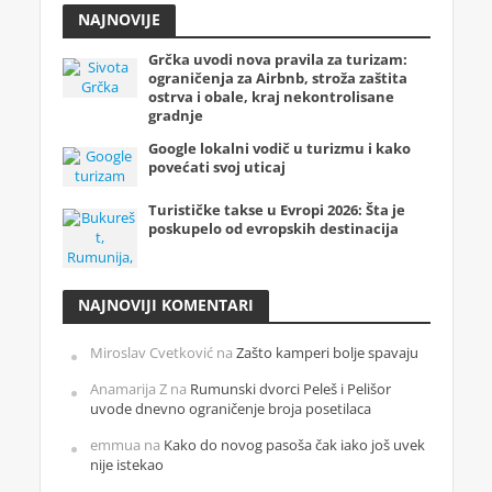
NAJNOVIJE
Grčka uvodi nova pravila za turizam:
ograničenja za Airbnb, stroža zaštita
ostrva i obale, kraj nekontrolisane
gradnje
Google lokalni vodič u turizmu i kako
povećati svoj uticaj
Turističke takse u Evropi 2026: Šta je
poskupelo od evropskih destinacija
NAJNOVIJI KOMENTARI
Miroslav Cvetković
na
Zašto kamperi bolje spavaju
Anamarija Z
na
Rumunski dvorci Peleš i Pelišor
uvode dnevno ograničenje broja posetilaca
emmua
na
Kako do novog pasoša čak iako još uvek
nije istekao