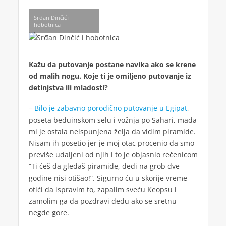
Srđan Dinčić i
hobotnica
Kažu da putovanje postane navika ako se krene
od malih nogu. Koje ti je omiljeno putovanje iz
detinjstva ili mladosti?
–
Bilo je zabavno porodično putovanje u Egipat
,
poseta beduinskom selu i vožnja po Sahari, mada
mi je ostala neispunjena želja da vidim piramide.
Nisam ih posetio jer je moj otac procenio da smo
previše udaljeni od njih i to je objasnio rečenicom
“Ti ćeš da gledaš piramide, dedi na grob dve
godine nisi otišao!”. Sigurno ću u skorije vreme
otići da ispravim to, zapalim sveću Keopsu i
zamolim ga da pozdravi dedu ako se sretnu
negde gore.