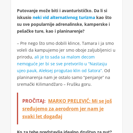
Putovanje može biti i avanturističko. Da li si
iskusio
neki vid alternativnog turizma
kao što
su sve popularnije adrenalinske, kamperske i
pešačke ture, kao i planinarenje?
– Pre nego što smo dobili klince, Tamara i ja smo
voleli da kampujemo jer smo oboje zaljubljenici u
prirodu,
ali je to sada sa malom decom
nemoguće jer bi se sve pretvorilo u “Nastasju
ujeo pauk, Aleksej progutao klin od šatora”.
Od
planinarenja nam je ostalo samo “penjanje” na
sremački Kilimandžaro – Frušku goru.
PROČITAJ:
MARKO PRELEVIĆ: Mi se još
sređujemo za aerodrom jer nam je
svaki let događaj
Ko za tebe predstavlja idealno društvo za put?