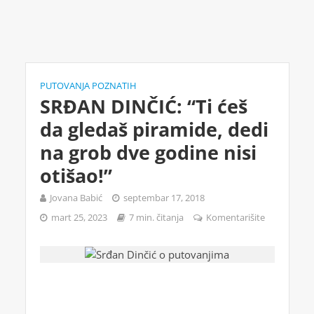
PUTOVANJA POZNATIH
SRĐAN DINČIĆ: “Ti ćeš
da gledaš piramide, dedi
na grob dve godine nisi
otišao!”
Jovana Babić
septembar 17, 2018
mart 25, 2023
7 min. čitanja
Komentarišite