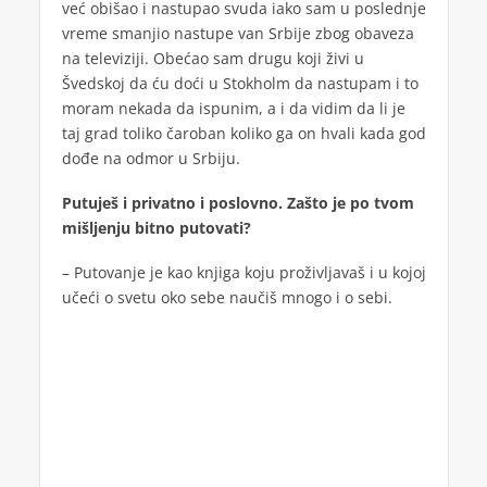
već obišao i nastupao svuda iako sam u poslednje
vreme smanjio nastupe van Srbije zbog obaveza
na televiziji. Obećao sam drugu koji živi u
Švedskoj da ću doći u Stokholm da nastupam i to
moram nekada da ispunim, a i da vidim da li je
taj grad toliko čaroban koliko ga on hvali kada god
dođe na odmor u Srbiju.
Putuješ i privatno i poslovno. Zašto je po tvom
mišljenju bitno putovati?
– Putovanje je kao knjiga koju proživljavaš i u kojoj
učeći o svetu oko sebe naučiš mnogo i o sebi.