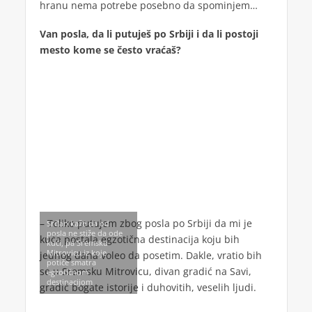
hranu nema potrebe posebno da spominjem…
Van posla, da li putuješ po Srbiji i da li postoji
mesto kome se često vraćaš?
– Toliko putujem zbog posla po Srbiji da mi je
Srđan kaže da od
posla ne stiže da ode
kuća postala egzotična destinacija koju bih
kući, pa Sremsku
Mitrovicu iz koje
jednog dana voleo da posetim. Dakle, vratio bih
potiče smatra
se u Sremsku Mitrovicu, divan gradić na Savi,
egzotičnom
destinacijom
gradić bogate istorije i duhovitih, veselih ljudi.