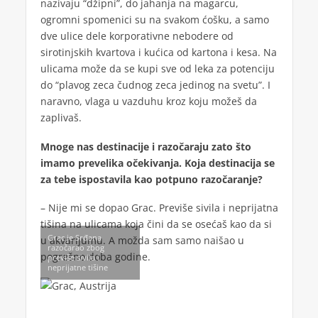
nazivaju “džipni”, do jahanja na magarcu,
ogromni spomenici su na svakom ćošku, a samo
dve ulice dele korporativne nebodere od
sirotinjskih kvartova i kućica od kartona i kesa. Na
ulicama može da se kupi sve od leka za potenciju
do “plavog zeca čudnog zeca jedinog na svetu”. I
naravno, vlaga u vazduhu kroz koju možeš da
zaplivaš.
Mnoge nas destinacije i razočaraju zato što
imamo prevelika očekivanja. Koja destinacija se
za tebe ispostavila kao potpuno razočaranje?
– Nije mi se dopao Grac. Previše sivila i neprijatna
tišina na ulicama koja čini da se osećaš kao da si
Grac je Srđana
u akvarijumu. A možda sam samo naišao u
razočarao zbog
pogrešno doba godine.
previše sivila i
neprijatne tišine