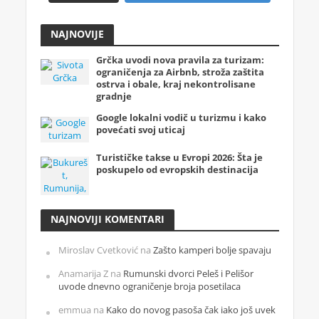
NAJNOVIJE
Grčka uvodi nova pravila za turizam:
ograničenja za Airbnb, stroža zaštita
ostrva i obale, kraj nekontrolisane
gradnje
Google lokalni vodič u turizmu i kako
povećati svoj uticaj
Turističke takse u Evropi 2026: Šta je
poskupelo od evropskih destinacija
NAJNOVIJI KOMENTARI
Miroslav Cvetković
na
Zašto kamperi bolje spavaju
Anamarija Z
na
Rumunski dvorci Peleš i Pelišor
uvode dnevno ograničenje broja posetilaca
emmua
na
Kako do novog pasoša čak iako još uvek