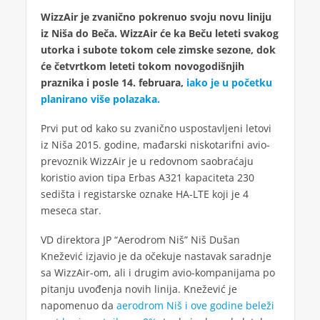
WizzAir je zvanično pokrenuo svoju novu liniju
iz Niša do Beča. WizzAir će ka Beču leteti svakog
utorka i subote tokom cele zimske sezone, dok
će četvrtkom leteti tokom novogodišnjih
praznika i posle 14. februara,
iako je u početku
planirano više polazaka.
Prvi put od kako su zvanično uspostavljeni letovi
iz Niša 2015. godine, mađarski niskotarifni avio-
prevoznik WizzAir je u redovnom saobraćaju
koristio avion tipa Erbas A321 kapaciteta 230
sedišta i registarske oznake HA-LTE koji je 4
meseca star.
VD direktora JP “Aerodrom Niš” Niš Dušan
Knežević izjavio je da očekuje nastavak saradnje
sa WizzAir-om, ali i drugim avio-kompanijama po
pitanju uvođenja novih linija. Knežević je
napomenuo da
aerodrom Niš i ove godine beleži