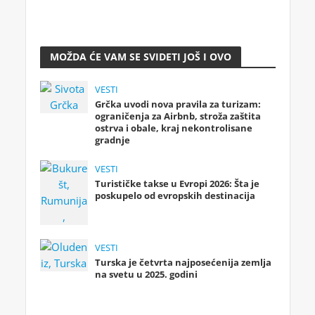
MOŽDA ĆE VAM SE SVIDETI JOŠ I OVO
VESTI
Grčka uvodi nova pravila za turizam:
ograničenja za Airbnb, stroža zaštita
ostrva i obale, kraj nekontrolisane
gradnje
VESTI
Turističke takse u Evropi 2026: Šta je
poskupelo od evropskih destinacija
VESTI
Turska je četvrta najposećenija zemlja
na svetu u 2025. godini