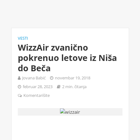
VESTI
WizzAir zvanično
pokrenuo letove iz Niša
do Beča
Jovana Babić
novembar 19, 2018
februar 28, 2023
2 min. čitanja
Komentarišite