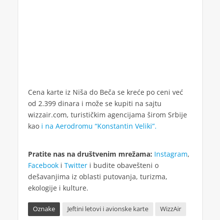
Cena karte iz Niša do Beča se kreće po ceni već
od 2.399 dinara i može se kupiti na sajtu
wizzair.com, turističkim agencijama širom Srbije
kao
i na Aerodromu “Konstantin Veliki”.
Pratite nas na društvenim mrežama:
Instagram
,
Facebook
i
Twitter
i budite obavešteni o
dešavanjima iz oblasti putovanja, turizma,
ekologije i kulture.
Oznake
Jeftini letovi i avionske karte
WizzAir