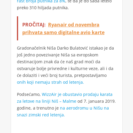
rast broja putnika za 8%
, te da je do sada letelo
preko 310 hiljada putnika.
PROČITAJ:
Ryanair od novembra
prihvata samo digitalne avio karte
Gradonačelnik Niša Darko Bulatović istakao je da
još jedno povezivanje Niša sa evropskom
destinacijom znak da će naš grad moći da
ostvaruje bolje privredne i kulturne veze, ali i da
će dolaziti i veći broj turista, pretpostavljamo
onih koji nemaju strah od letenja.
Podsećamo,
WizzAir je obustavio prodaju karata
za letove na liniji Niš – Malme
od 7. januara 2019.
godine, a trenutno je
na aerodromu u Nišu na
snazi zimski red letenja.