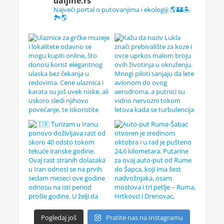
daljine.rs
Najveći portal o putovanjima i ekologiji 🌎🏰🏝️
🏞️🌎
Pogledaj još
Pratite nas na Instagramu