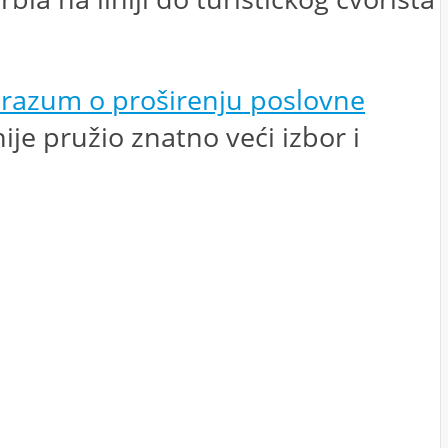
orazum o proširenju poslovne
je pružio znatno veći izbor i