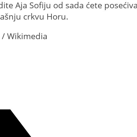
dite Aja Sofiju od sada ćete posećiv
dašnju crkvu Horu.
 / Wikimedia