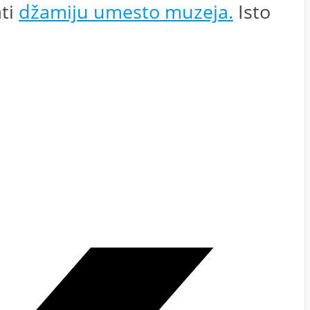
ati
džamiju umesto muzeja.
Isto