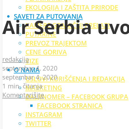
EKOLOGIJA I ZAŠTITA PRIRODE
SAVETI ZA PUTOVANJA
Air Serbia uvo
KAMERE GRANIČNI PRELAZI
PUTARINE
PREVOZ TRAJEKTOM
CENE GORIVA
redakcija
VIZE
septembar 4, 2020
O NAMA
septembar 4, 2020
USLOVI KORIŠĆENJA I REDAKCIJA
1 min. čitanja
MARKETING
Komentarišite
DALJINOMER – FACEBOOK GRUPA
FACEBOOK STRANICA
INSTAGRAM
TWITTER