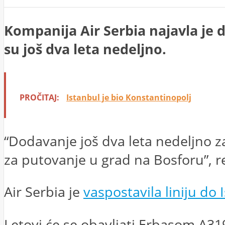
Kompanija Air Serbia najavla je d
su još dva leta nedeljno.
PROČITAJ:
Istanbul je bio Konstantinopolj
“Dodavanje još dva leta nedeljno z
za putovanje u grad na Bosforu”, rek
Air Serbia je
vaspostavila liniju do
Letovi će se obavljati Erbasom A319