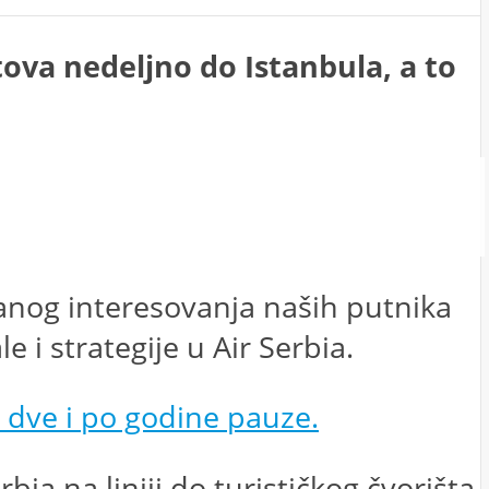
tova nedeljno do Istanbula, a to
́anog interesovanja naših putnika
 i strategije u Air Serbia.
 dve i po godine pauze.
bia na liniji do turističkog čvorišta