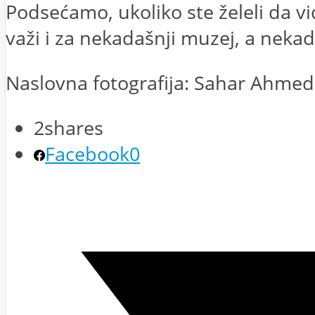
Podsećamo, ukoliko ste želeli da vi
važi i za nekadašnji muzej, a neka
Naslovna fotografija: Sahar Ahmed
2
shares
Facebook
0