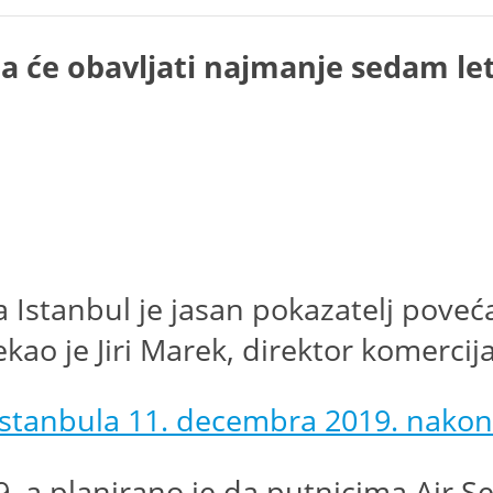
a će obavljati najmanje sedam le
a Istanbul je jasan pokazatelj povec
ao je Jiri Marek, direktor komercijale
 Istanbula 11. decembra 2019. nakon
, a planirano je da putnicima Air Ser