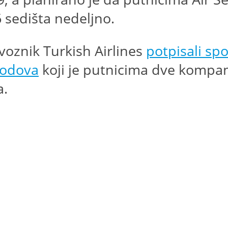
 sedišta nedeljno.
evoznik Turkish Airlines
potpisali sp
kodova
koji je putnicima dve kompani
a.