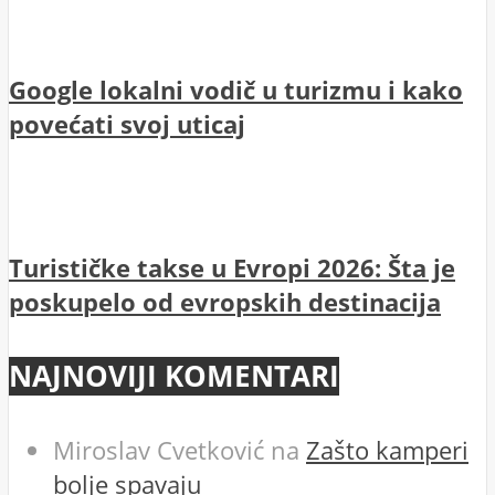
Google lokalni vodič u turizmu i kako
povećati svoj uticaj
Turističke takse u Evropi 2026: Šta je
poskupelo od evropskih destinacija
NAJNOVIJI KOMENTARI
Miroslav Cvetković
na
Zašto kamperi
bolje spavaju