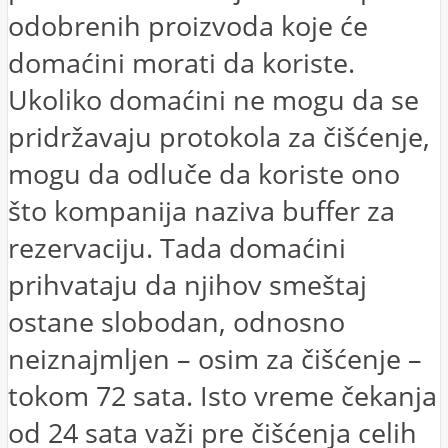
odobrenih proizvoda koje će
domaćini morati da koriste.
Ukoliko domaćini ne mogu da se
pridržavaju protokola za čišćenje,
mogu da odluče da koriste ono
što kompanija naziva buffer za
rezervaciju. Tada domaćini
prihvataju da njihov smeštaj
ostane slobodan, odnosno
neiznajmljen – osim za čišćenje –
tokom 72 sata. Isto vreme čekanja
od 24 sata važi pre čišćenja celih