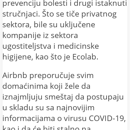
prevenciju bolesti i drugi istaknuti
stručnjaci. Što se tiče privatnog
sektora, bile su uključene
kompanije iz sektora
ugostiteljstva i medicinske
higijene, kao što je Ecolab.
Airbnb preporučuje svim
domaćinima koji žele da
iznajmljuju smeštaj da postupaju
u skladu su sa najnovijim
informacijama o virusu COVID-19,
kao i da će biti stalno na