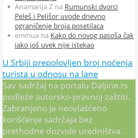
Anamarija Z
na
Rumunski dvorci
Peleš i Pelišor uvode dnevno
ograničenje broja posetilaca
emmua
na
Kako do novog pasoša čak
iako još uvek nije istekao
U Srbiji prepolovljen broj noćenja
turista u odnosu na lane
Sav sadržaj na portalu Daljine.rs
podleže autorsko-pravnoj zaštiti.
Zabranjeno je neovlašćeno
korišćenje sadržaja bez
prethodne dozvole uredništva.