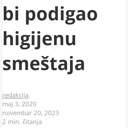
bi podigao
higijenu
smeštaja
redakcija
maj 3, 2020
novembar 20, 2023
2 min. čitanja