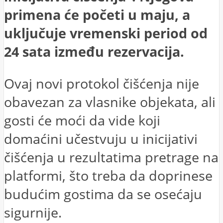
primena će početi u maju, a
uključuje vremenski period od
24 sata između rezervacija.
Ovaj novi protokol čišćenja nije
obavezan za vlasnike objekata, ali
gosti će moći da vide koji
domaćini učestvuju u inicijativi
čišćenja u rezultatima pretrage na
platformi, što treba da doprinese
budućim gostima da se osećaju
sigurnije.