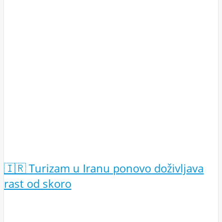
🇮🇷 Turizam u Iranu ponovo doživljava
rast od skoro