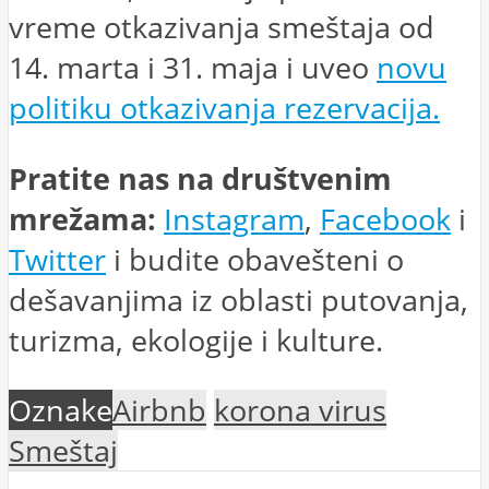
vreme otkazivanja smeštaja od
14. marta i 31. maja i uveo
novu
politiku otkazivanja rezervacija.
Pratite nas na društvenim
mrežama:
Instagram
,
Facebook
i
Twitter
i budite obavešteni o
dešavanjima iz oblasti putovanja,
turizma, ekologije i kulture.
Oznake
Airbnb
korona virus
Smeštaj