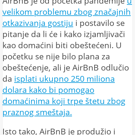
AirBnB je od početka pandemije
u
velikom problemu zbog značajnih
otkazivanja gostiju
i postavilo se
pitanje da li će i kako izjamljivači
kao domaćini biti obeštećeni. U
početku se nije bilo plana za
obeštećenje, ali je AirBnB odlučio
da
isplati ukupno 250 miliona
dolara kako bi pomogao
domaćinima koji trpe štetu zbog
praznog smeštaja.
Isto tako, AirBnB je produžio i