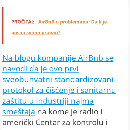
PROČITAJ:
AirBnB u problemima: Da li je
posao svima propao?
Na blogu kompanije AirBnb se
navodi da je ovo prvi
sveobuhvatni standardizovani
protokol za čišćenje i sanitarnu
zaštitu u industriji najma
smeštaja
na kome je radio i
američki Centar za kontrolu i