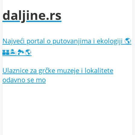
daljine.rs
Najveći portal o putovanjima i ekologiji 🌎
🏰🏝️🏞️🌎
Ulaznice za grčke muzeje i lokalitete
odavno se mo