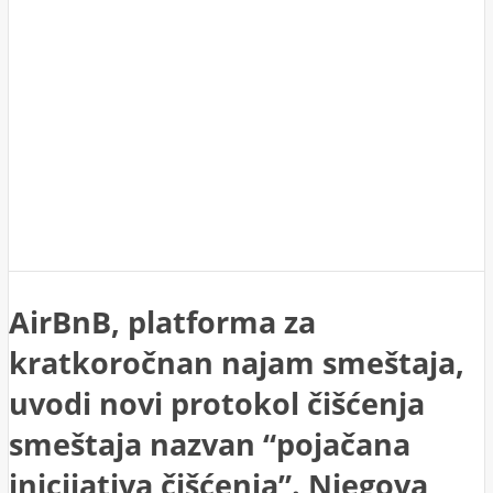
AirBnB, platforma za
kratkoročnan najam smeštaja,
uvodi novi protokol čišćenja
smeštaja nazvan “pojačana
inicijativa čišćenja”. Njegova