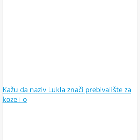
Kažu da naziv Lukla znači prebivalište za
koze i o