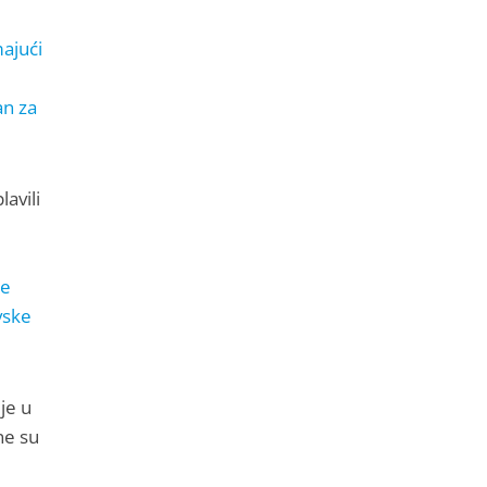
majući
an za
avili
se
vske
je u
ne su