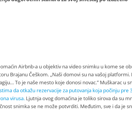
 domaćin Airbnb-a u objektiv na video snimku u kome se obr
ktoru Brajanu Češkom. „Naši domovi su na vašoj platformi.
 magiju… To je naše mesto koje donosi novac.” Muškarac u 
stima da otkažu rezervacije za putovanja koja počinju pre 
ona virusa.
Ljutnja ovog domaćina je toliko sirova da su m
ičnost snimka se ne može potvrditi. Međutim, sve i da je s