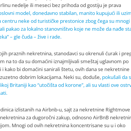
linu nedelje ili meseci bez prihoda od gostiju je prava
oslovni model, donedavno stabilan, manito kupujući ili uzi
 centru neke od turističke prestonice zbog čega su mnogi
stali pakao za lokalno stanovništvo koje ne može da nađe st
ka” – gle čuda – žive i rade.
ojih praznih nekretnina, stanodavci su okrenuli ćurak i prepl
om na to da su domaćini iznajmljivali smeštaj uglavnom po
i i kako bi domaćini sanirali štetu, ovih dana se nekretnine
zuzetno dobrim lokacijama. Neki su, doduše,
pokušali da 
koj Britaniji kao “utočišta od korone”, ali su vlasti ove ostr
ati.
nica izlistanih na Airbnb-u, sajt za nekretnine Rightmove 
o nekretnina za dugoročni zakup, odnosno AirBnB nekretni
rijom. Mnogi od ovih nekretnina koncentrisane su u i oko