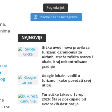
Pogledaj još
Pratite nas na Instagramu
na.
́inima
NAJNOVIJE
.
Grčka uvodi nova pravila za
turizam: ograničenja za
Airbnb, stroža zaštita ostrva i
obale, kraj nekontrolisane
m od
gradnje
a
Google lokalni vodič u
nog
turizmu i kako povećati svoj
uticaj
Turističke takse u Evropi
2026: Šta je poskupelo od
na
evropskih destinacija
 su se