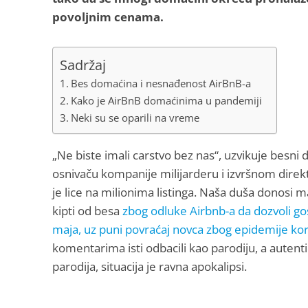
povoljnim cenama.
Sadržaj
Bes domaćina i nesnađenost AirBnB-a
Kako je AirBnB domaćinima u pandemiji
Neki su se oparili na vreme
„Ne biste imali carstvo bez nas“, uzvikuje besni
osnivaču kompanije milijarderu i izvršnom dire
je lice na milionima listinga. Naša duša donosi
kipti od besa
zbog odluke Airbnb-a da dozvoli go
maja, uz puni povraćaj novca zbog epidemije kor
komentarima isti odbacili kao parodiju, a autent
parodija, situacija je ravna apokalipsi.