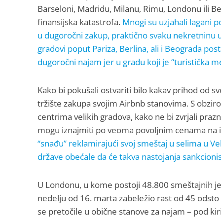
Barseloni, Madridu, Milanu, Rimu, Londonu ili Ber
finansijska katastrofa.
Mnogi su uzjahali lagani p
u dugoročni zakup, praktično svaku nekretninu u
gradovi poput Pariza, Berlina, ali i Beograda po
dugoročni najam jer u gradu koji je “turistička me
Kako bi pokušali ostvariti bilo kakav prihod od sv
tržište zakupa svojim Airbnb stanovima. S obzir
centrima velikih gradova, kako ne bi zvrjali prazn
mogu iznajmiti po veoma povoljnim cenama na i
“snađu” reklamirajući svoj smeštaj u selima u Veli
države obećale da će takva nastojanja sankcionis
U Londonu, u kome postoji 48.800 smeštajnih jedi
nedelju od 16. marta zabeležio rast od 45 odst
se pretočile u obične stanove za najam – pod ki