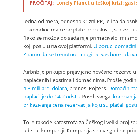
PROČITAJ:
Lonely Planet u teškoj krizi: gas
Jedna od mera, odnosno krizni PR, je i ta da osni
rukovodiocima će se plate prepoloviti, što zvuči
“Iako se možda do sada nije primećivalo, mi smo
koji posluju na ovoj platformi.
U poruci domaćinim
Znamo da se trenutno mnogi od vas bore i da va
Airbnb je prikupio prijavljene novčane rezerve u 
naplaćenih i gostima i domaćinima. Prošle godi
4,8 milijardi dolara
, prenosi Rojters.
Domaćinima 
naplaćuje do 14,2 odsto.
Povrh svega,
kompanija
prikazivanja cena rezervacija koju su plaćali gosti
To je takođe katastrofa za Češkog i veliki broj za
udeo u kompaniji. Kompanija se ove godine pripr