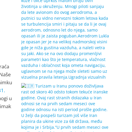
aća
 Naše
snimku
31.
nogi u
nimak