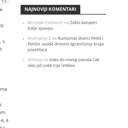
g 11-
NAJNOVIJI KOMENTARI
e.
Miroslav Cvetković
na
Zašto kamperi
26
bolje spavaju
Anamarija Z
na
Rumunski dvorci Peleš i
, s
Pelišor uvode dnevno ograničenje broja
e
posetilaca
emmua
na
Kako do novog pasoša čak
iako još uvek nije istekao
irme
e
lom
a, a
oma