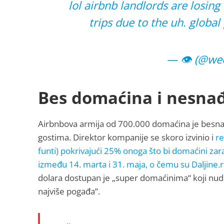
lol airbnb landlords are losin
trips due to the uh. glob
— 👁️ (@w
Bes domaćina i nesna
Airbnbova armija od 700.000 domaćina je besna
gostima. Direktor kompanije se skoro izvinio i
re
funti) pokrivajući 25% onoga što bi domaćini zar
između 14. marta i 31. maja, o čemu su Daljine.rs
dolara dostupan je „super domaćinima“ koji nud
najviše pogađa”.