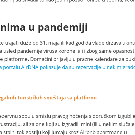
inima u pandemiji
 trajati duže od 31. maja ili kad god da vlade država ukin
a usled pandemije virusa korone, ali i zbog same opasnost
e platforme. Domaćini prijavljuju prazne kalendare za buk
 na portalu AirDNA pokazuje da su rezervacije u nekim gra
legalnih turističkih smeštaja sa platformi
ezervnu sobu u smislu pravog noćenja s doručkom izgublje
traciju, ali za one koji su izgradili mini (ili u nekim slučaj
a stalni tok gostiju koji jurcaju kroz Airbnb apartmane u