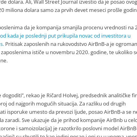
arde dolara. Ali, Wall Street Journal izvestio da je posao ovo
20 miliona dolara samo za prvih devet meseci prošle godin
aposlenima da je kompanija smanjila procenu vrednosti na 
 od kada je poslednji put prikupila novac od investitora u
s.
Pritisak zaposlenih na rukovodstvo AirBnB-a je ogroman
 zaposlenima ističe u novembru 2020. godine, te ukoliko s
dne.
 dogoditi”, rekao je Ričard Holvej, predsednik analitičke f
oj od najgorih mogućih situacija. Za razliku od drugih
jati isporuke umesto da prevozi ljude, posao AirBnB-a se n
da zaradi. Sve ukazuje da je prihod kompanije AirBnb u ce
orone i samoizolacija] je razotkrilo poslovni model AirBnB-
omaćini] su shvatili to kao jedini posao i oni su u veoma, ve