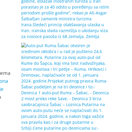
prema
iona
je
a