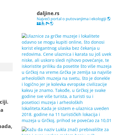
daljine.rs
Najveći portal o putovanjima i ekologiji 🌎
🏰🏝️🏞️🌎
iji.
 a
pada,