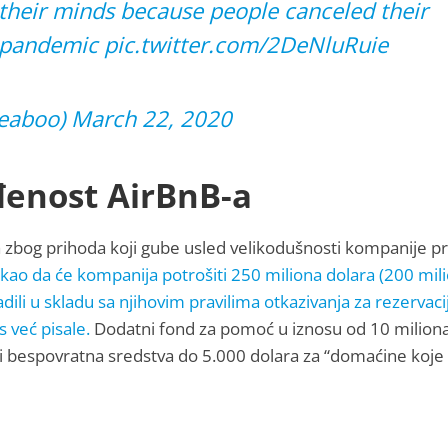
g their minds because people canceled their
al pandemic
pic.twitter.com/2DeNluRuie
eeaboo)
March 22, 2020
đenost AirBnB-a
 zbog prihoda koji gube usled velikodušnosti kompanije 
kao da će kompanija potrošiti 250 miliona dolara (200 mil
adili u skladu sa njihovim pravilima otkazivanja za rezervaci
 već pisale.
Dodatni fond za pomoć u iznosu od 10 milion
i bespovratna sredstva do 5.000 dolara za “domaćine koje