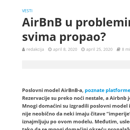
VESTI
AirBnB u problemim
svima propao?
redakcija
april 8, 2020
april 25, 2020
8 mi
Poslovni model AirBnB-a,
poznate platforme
Rezervacije su preko noći nestale, a Airbnb 
Mnogi domaćini su izgradili poslovni model
nije neobično da neki imaju čitave “imperije
iznajmljuju po ovom modelu. Međutim, usled
tako da se mnogi domaćini okreću pronalaže