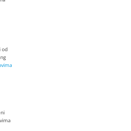
u
i od
ing
dovima
ni
evima