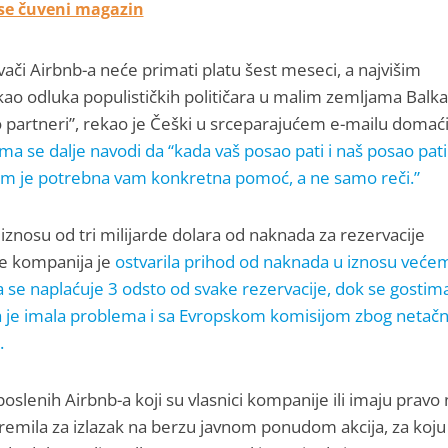
i se čuveni magazin
vači Airbnb-a neće primati platu šest meseci, a najvišim
 kao odluka populističkih političara u malim zemljama Balka
 partneri”, rekao je Češki u srceparajućem e-mailu domac
a se dalje navodi da “kada vaš posao pati i naš posao pati
m je potrebna vam konkretna pomoć, a ne samo reči.”
iznosu od tri milijarde dolara od naknada za rezervacije
ne kompanija je
ostvarila prihod od naknada u iznosu veće
se naplaćuje 3 odsto od svake rezervacije, dok se gostim
 je imala problema i sa Evropskom komisijom zbog netač
.
poslenih Airbnb-a koji su vlasnici kompanije ili imaju pravo 
emila za izlazak na berzu javnom ponudom akcija, za koju