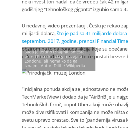
neki investitori nadali da će vredeti čak 42 milij
godišnjeg “tehnološkog giganta” izgubio samo 3
U nedavnoj video prezentaciji, Češki je rekao z
milijardi dolara,
što je pad sa 31 milijarde dolara
septembru 2017. godine, prenosi Financial Time
obzirom na to da ponuda akcija koje su obećane
Sada je jeftino iznajmiti smeštaj
uskoro ne izađe na berzu iste će postati bezvre
pored Prirodnjačkog muzeja u
Londonu, ali nema ko da ga
iznajmi, Аutоr: Diliff / Wikipedia
“Inicijalna ponuda akcija se jednostavno ne može
TechMarketView i dodao da je “AirBnB je u najgor
‘tehnoloških firmi’, poput Ubera koji može obavl
može diversifikovati i kompanija ne može ništa 
svetu upravo prestao. Sve to [pandemija virusa k
to povlači na dole hiljade i hiljade ljudi. Ljudi [d