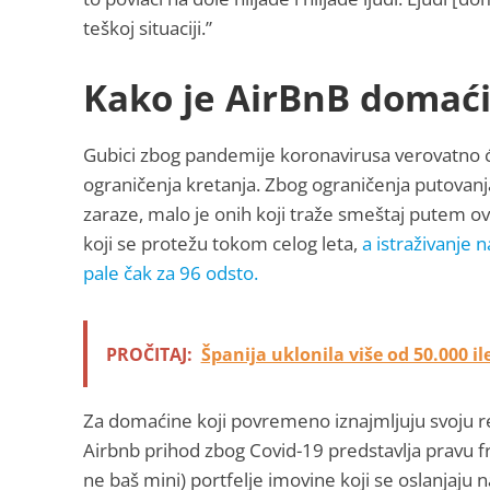
teškoj situaciji.”
Kako je AirBnB domać
Gubici zbog pandemije koronavirusa verovatno će
ograničenja kretanja. Zbog ograničenja putovanj
zaraze, malo je onih koji traže smeštaj putem ov
koji se protežu tokom celog leta,
a istraživanje
pale čak za 96 odsto.
PROČITAJ:
Španija uklonila više od 50.000 i
Za domaćine koji povremeno iznajmljuju svoju r
Airbnb prihod zbog Covid-19 predstavlja pravu frus
ne baš mini) portfelje imovine koji se oslanjaju n