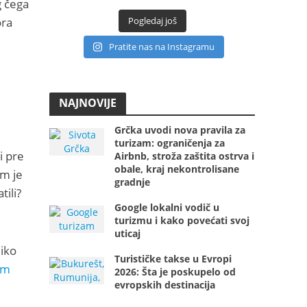
g čega
Pogledaj još
ora
Pratite nas na Instagramu
NAJNOVIJE
Grčka uvodi nova pravila za
turizam: ograničenja za
i pre
Airbnb, stroža zaštita ostrva i
obale, kraj nekontrolisane
am je
gradnje
tili?
Google lokalni vodič u
turizmu i kako povećati svoj
uticaj
liko
Turističke takse u Evropi
om
2026: Šta je poskupelo od
evropskih destinacija