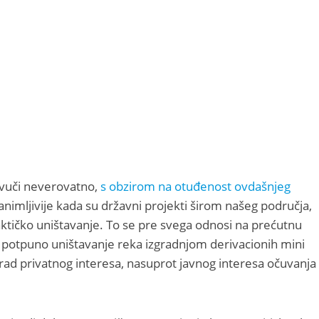
zvuči neverovatno,
s obzirom na otuđenost ovdašnjeg
animljivije kada su državni projekti širom našeg područja,
ktičko uništavanje. To se pre svega odnosi na prećutnu
na potpuno uništavanje reka izgradnjom derivacionih mini
arad privatnog interesa, nasuprot javnog interesa očuvanja