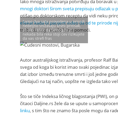
Iako mnoga istraživanja potvrđuju da boravak u 
mnogi doktori širom sveta prepisuju odlazak u p
otišao po doktorskom receptu da vidi neku priro
Samo dva sata provedena u prirodi
efekat kada bi pacijent video da od te prirode nij
nedeljno snižavaju krvni pritisak,
treba da stoji i vozilo hitne pomoći.
ali ako vidite da tamo gde je
nekada bila reka stoji cev rizikujete
da vas strefi fras
Autor australijskog istraživanja, profesor Ralf B
svega od koga bi korist imao svaki pojedinac izj
dat izbor između trenutne smrti i još jedne godin
Gledajući na taj način, uopšte ne izgleda tako ve
Što se tiče Indeksa ličnog blagostanja (PWI), on p
čitaoci Daljine.rs žele da se upute u samoproce
linku
, s tim što ne znamo šta posle mogu da rade