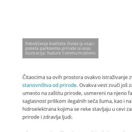
Poboljšanje kvaliteta života (y-osa) i
poseta parkovima prirode (x-osa).
Ilustracija: Nature Communications
Čitaocima sa ovih prostora ovakvo istraživanje 
stanovništva od prirode.
Ovakva vest zvuči još z
umesto na zaštitu prirode, usmereni na njeno fa
saglasnost prilikom ilegalnih seča šuma, kao i 
hidroelektrana kojima se reke stavljaju u cevi z
prirode i zdravlja ljudi.