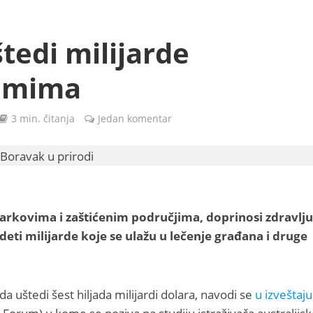
tedi milijarde
temima
3 min. čitanja
Jedan komentar
rkovima i zaštićenim područjima, doprinosi zdravlju 
deti milijarde koje se ulažu u lečenje građana i druge
 uštedi šest hiljada milijardi dolara, navodi se
u izveštaju