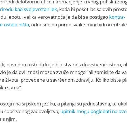
prirodi delotvorno utiče na smanjenje krvnog pritiska zbo
rirodu kao svojevrstan lek
, kada bi posetilac sa ovih prost
du lepotu, velika verovatnoća je da bi se postigao
kontra-
e ostalo ništa
, odnosno da pored svake mini hidrocentrale
akli, povodom ušteda koje bi ostvario zdravstveni sistem, al
avio je da ovi iznosi možda zvuče mnogo “ali zamislite da v
e života, provedene u savršenom zdravlju. Koliko biste pla
lika suma”.
ostoji i na srpskom jeziku, a pitanja su jednostavna, te uko
nu sopstvenog zadovoljstva,
upitnik mogu pogledati na ov
 s njim.