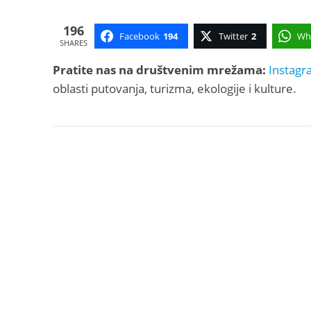
196
Facebook
194
Twitter
2
Wh
SHARES
Pratite nas na društvenim mrežama:
Instagr
oblasti putovanja, turizma, ekologije i kulture.