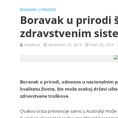
BORAVAK U PRIRODI
Boravak u prirodi š
zdravstvenim sis
redakcija
decembar 23, 2019
mart 30, 2023
Boravak u prirodi, odnosno u nacionalnim pa
kvalitetu života, što može svakoj državi ušte
zdravstvene troškove.
Ovakva vrsta prevencije samo u Australiji može da