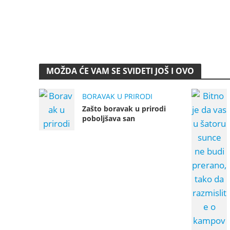
MOŽDA ĆE VAM SE SVIDETI JOŠ I OVO
BORAVAK U PRIRODI
Zašto boravak u prirodi
poboljšava san