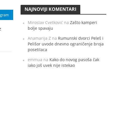
NAJNOVIJI KOMENTARI
egram
Miroslav Cvetković
na
Zašto kamperi
bolje spavaju
z
Anamarija Z
na
Rumunski dvorci Peleš i
Pelišor uvode dnevno ograničenje broja
posetilaca
emmua
na
Kako do novog pasoša čak
iako još uvek nije istekao