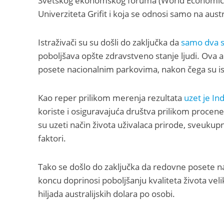
Svetskog ekonomskog foruma (World Economic Fo
Univerziteta Grifit i koja se odnosi samo na austra
Istraživači su su došli do zaključka da
samo dva s
poboljšava opšte zdravstveno stanje ljudi. Ova a
posete nacionalnim parkovima, nakon čega su is
Kao reper prilikom merenja rezultata
uzet je In
koriste i osiguravajuća društva prilikom procen
su uzeti način života uživalaca prirode, sveukup
faktori.
Tako se došlo do zaključka da redovne posete n
koncu doprinosi poboljšanju kvaliteta života vel
hiljada australijskih dolara po osobi.