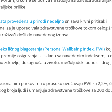
rum) u kome se poziva na studiju istraživača australijs
lijske prilike.
ata provedena u prirodi nedeljno
snižava krvni pritisak i
naliza je upoređivala zdravstvene troškove tokom celog ži
traživači došli do navedenog iznosa.
deks ličnog blagostanja (Personal Wellbeing Index, PWI)
koj
e premije osiguranja. U skladu sa navedenim indeksom, u o
no zdravlje, dostignuća u životu, međuljudski odnosi i drug
acionalnim parkovima u proseku uvećavaju PWI za 2,2%, š
ikog broja ljudi i umanjuje zdravstvene troškove za 200 do