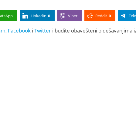
atsApp
LinkedIn
0
Viber
Reddit
0
Tel
am
,
Facebook
i
Twitter
i budite obavešteni o dešavanjima i