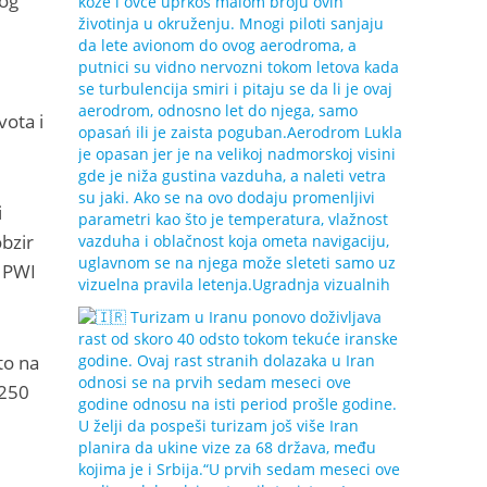
kog
vota i
i
bzir
i PWI
to na
 250