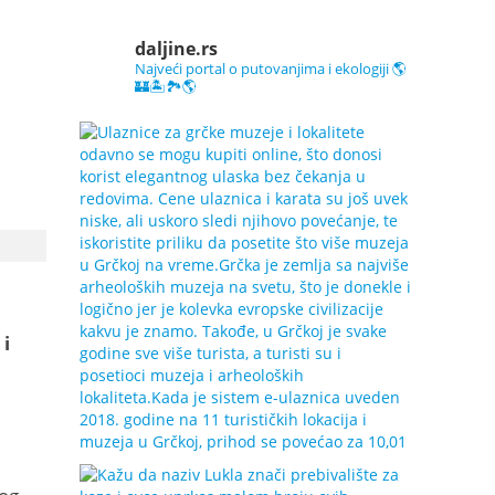
daljine.rs
Najveći portal o putovanjima i ekologiji 🌎
🏰🏝️🏞️🌎
i