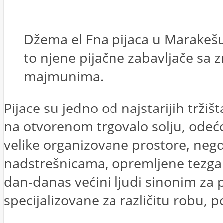
Džema el Fna pijaca u Marakešu,
to njene pijačne zabavljače sa z
majmunima.
Pijace su jedno od najstarijih trži
na otvorenom trgovalo solju, ode
velike organizovane prostore, neg
nadstrešnicama, opremljene tezgam
dan-danas većini ljudi sinonim za p
specijalizovane za različitu robu, 