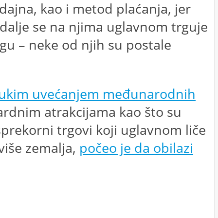
dajna, kao i metod plaćanja, jer
 dalje se na njima uglavnom trguje
u – neke od njih su postale
trukim uvećanjem međunarodnih
dardnim atrakcijama kao što su
sprekorni trgovi koji uglavnom liče
 više zemalja,
počeo je da obilazi