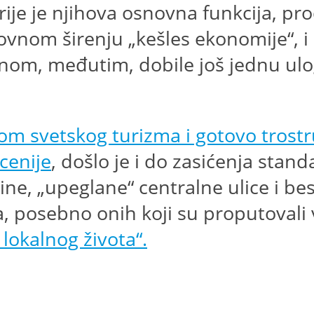
ije je njihova osnovna funkcija, pro
vnom širenju „kešles ekonomije“, i
nom, međutim, dobile još jednu ulog
om svetskog turizma i gotovo tros
cenije
, došlo je i do zasićenja stan
ine, „upeglane“ centralne ulice i be
ta, posebno onih koji su proputovali
lokalnog života“.