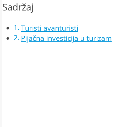
Sadržaj
Turisti avanturisti
Pijačna investicija u turizam