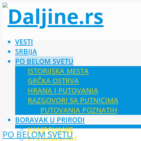
VESTI
SRBIJA
PO BELOM SVETU
ISTORIJSKA MESTA
GRČKA OSTRVA
HRANA I PUTOVANJA
RAZGOVORI SA PUTNICIMA
PUTOVANJA POZNATIH
BORAVAK U PRIRODI
KAMPOVANJE
PO BELOM SVETU
PLANINARENJE