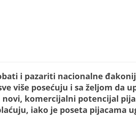
ti i pazariti nacionalne đakonije 
sve više posećuju i sa željom da u
 novi, komercijalni potencijal pija
laćuju, iako je poseta pijacama 