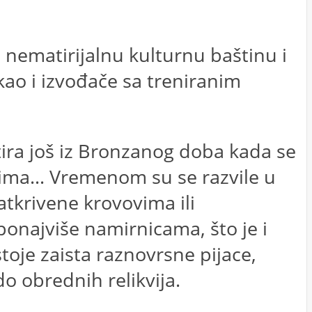
 nematirijalnu kulturnu baštinu i
kao i izvođače sa treniranim
atira još iz Bronzanog doba kada se
dima… Vremenom su se razvile u
tkrivene krovovima ili
onajviše namirnicama, što je i
toje zaista raznovrsne pijace,
o obrednih relikvija.