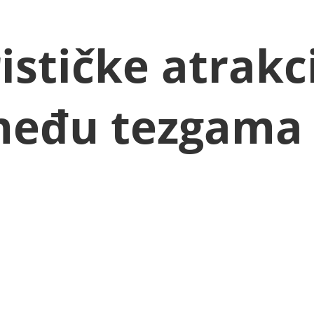
ističke atrakci
među tezgama