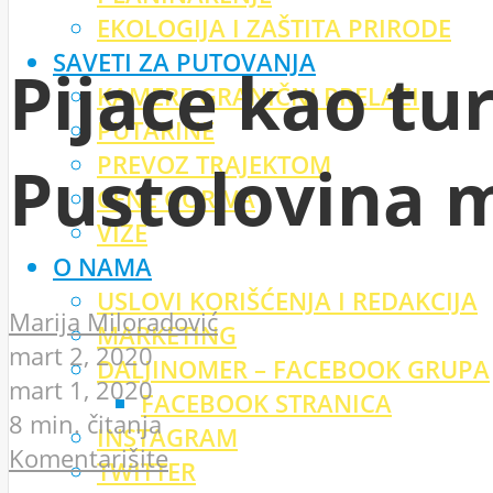
EKOLOGIJA I ZAŠTITA PRIRODE
SAVETI ZA PUTOVANJA
Pijace kao tur
KAMERE GRANIČNI PRELAZI
PUTARINE
PREVOZ TRAJEKTOM
Pustolovina 
CENE GORIVA
VIZE
O NAMA
USLOVI KORIŠĆENJA I REDAKCIJA
Marija Miloradović
MARKETING
mart 2, 2020
DALJINOMER – FACEBOOK GRUPA
mart 1, 2020
FACEBOOK STRANICA
8 min. čitanja
INSTAGRAM
Komentarišite
TWITTER