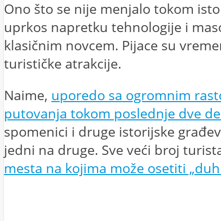
Ono što se nije menjalo tokom istor
uprkos napretku tehnologije i maso
klasičnim novcem. Pijace su vreme
turističke atrakcije.
Naime,
uporedo sa ogromnim rast
putovanja tokom poslednje dve de
spomenici i druge istorijske građev
jedni na druge. Sve veći broj turis
mesta na kojima može osetiti „duh 