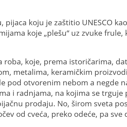
 pijaca koju je zaštitio UNESCO kao
mijama koje „plešu“ uz zvuke frule, 
šta roba, koje, prema istoričarima, d
ćom, metalima, keramičkim proizvo
de pod otvorenim nebom a negde na
a i radnjama, na kojima se trguje p
ijačnu prodaju. No, širom sveta pos
počev od cveća, preko odeće, pa sve d