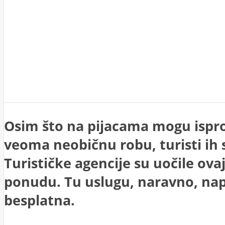
Osim što na pijacama mogu isproba
veoma neobičnu robu, turisti ih 
Turističke agencije su uočile ovaj
ponudu. Tu uslugu, naravno, nap
besplatna.