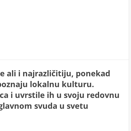
ali i najrazličitiju, ponekad
poznaju lokalnu kulturu.
ca i uvrstile ih u svoju redovnu
uglavnom svuda u svetu