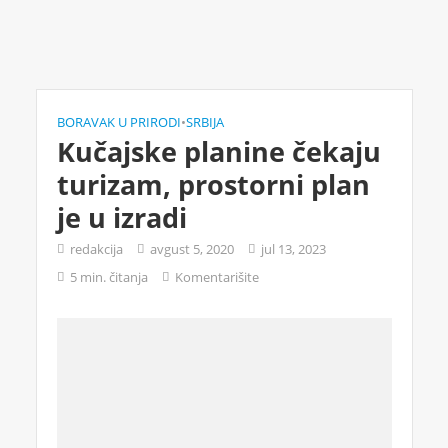
BORAVAK U PRIRODI
•
SRBIJA
Kučajske planine čekaju
turizam, prostorni plan
je u izradi
redakcija
avgust 5, 2020
jul 13, 2023
5 min. čitanja
Komentarišite