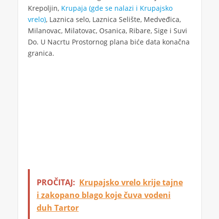
Krepoljin,
Krupaja (gde se nalazi i Krupajsko
vrelo)
, Laznica selo, Laznica Selište, Medveđica,
Milanovac, Milatovac, Osanica, Ribare, Sige i Suvi
Do. U Nacrtu Prostornog plana biće data konačna
granica.
PROČITAJ:
Krupajsko vrelo krije tajne
i zakopano blago koje čuva vodeni
duh Tartor