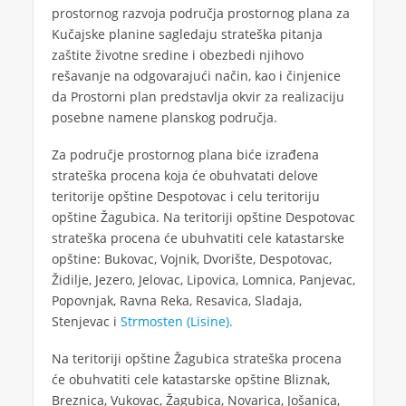
prostornog razvoja područja prostornog plana za
Kučajske planine sagledaju strateška pitanja
zaštite životne sredine i obezbedi njihovo
rešavanje na odgovarajući način, kao i činjenice
da Prostorni plan predstavlja okvir za realizaciju
posebne namene planskog područja.
Za područje prostornog plana biće izrađena
strateška procena koja će obuhvatati delove
teritorije opštine Despotovac i celu teritoriju
opštine Žagubica. Na teritoriji opštine Despotovac
strateška procena će ubuhvatiti cele katastarske
opštine: Bukovac, Vojnik, Dvorište, Despotovac,
Židilje, Jezero, Jelovac, Lipovica, Lomnica, Panjevac,
Popovnjak, Ravna Reka, Resavica, Sladaja,
Stenjevac i
Strmosten (Lisine).
Na teritoriji opštine Žagubica strateška procena
će obuhvatiti cele katastarske opštine Bliznak,
Breznica, Vukovac, Žagubica, Novarica, Jošanica,