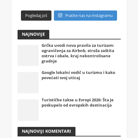
Pogledaj još
Pratite nas na Instagramu
NAJNOVIJE
Grčka uvodi nova pravila za turizam:
ograničenja za Airbnb, stroža zaštita
ostrva i obale, kraj nekontrolisane
gradnje
Google lokalni vodič u turizmu i kako
povećati svoj uticaj
Turističke takse u Evropi 2026: Šta je
poskupelo od evropskih destinacija
NAJNOVIJI KOMENTARI