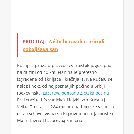
PROČITAJ:
Zašto boravak u prirodi
poboljšava san
Kučaj se pruža u pravcu severoistok-jugozapad
na dužini od 40 km. Planina je pretežno
izgrađena od škriljaca i krečnjaka. Na Kučaju se
nalaz i neke od najpoznatijih pećina u Srbiji
(Bogovinska,
Lazareva odnosno Zlotska pećina
,
Prekonoška i Ravanička). Najviši vrh Kučaja je
Velika Tresta – 1.284 metara nadmorske visine, a
ostali vrhovi i visovi su Koprivno brdo, Javorište i
Malinik iznad Lazarevog kanjona.