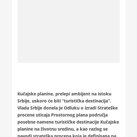
Kučajske planine, prelepi ambijent na istoku
Srbije, uskoro će biti “turistička destinacija”.
Vlada Srbije donela je Odluku o izradi Strateške
procene uticaja Prostornog plana područja
posebne namene turističke destinacije Kučajske
planine na životnu sredinu, a kao razlog se
navodi strateška procena koja je definisana na