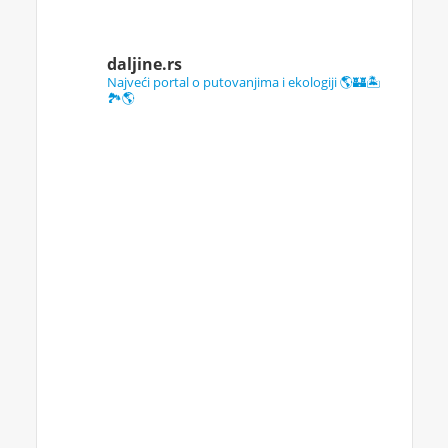
daljine.rs
Najveći portal o putovanjima i ekologiji 🌎🏰🏝️
🏞️🌎