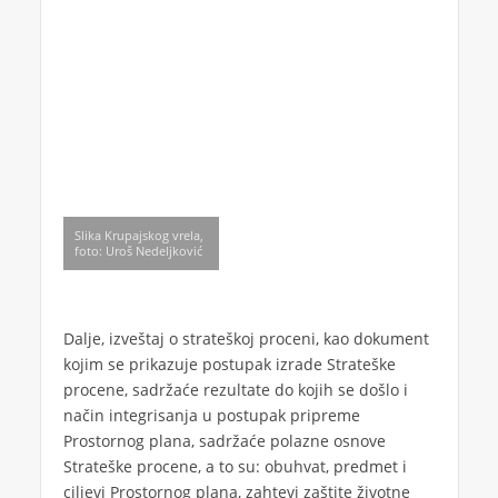
Slika Krupajskog vrela,
foto: Uroš Nedeljković
Dalje, izveštaj o strateškoj proceni, kao dokument
kojim se prikazuje postupak izrade Strateške
procene, sadržaće rezultate do kojih se došlo i
način integrisanja u postupak pripreme
Prostornog plana, sadržaće polazne osnove
Strateške procene, a to su: obuhvat, predmet i
ciljevi Prostornog plana, zahtevi zaštite životne