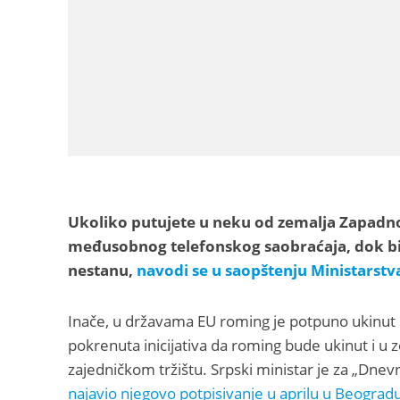
Ukoliko putujete u neku od zemalja Zapadnog
međusobnog telefonskog saobraćaja, dok bi
nestanu,
navodi se u saopštenju Ministarstv
Inače, u državama EU roming je potpuno ukinut s
pokrenuta inicijativa da roming bude ukinut i 
zajedničkom tržištu. Srpski ministar je za „Dnev
najavio njegovo potpisivanje u aprilu u Beogradu