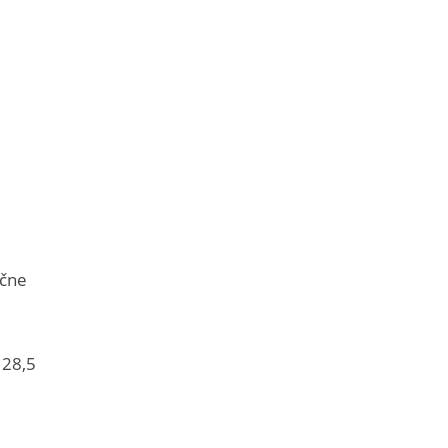
d
ične
 28,5