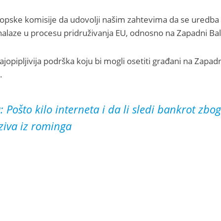
vropske komisije da udovolji našim zahtevima da se uredba
nalaze u procesu pridruživanja EU, odnosno na Zapadni Ba
i najopipljivija podrška koju bi mogli osetiti građani na Zap
.
Pošto kilo interneta i da li sledi bankrot zbo
ziva iz rominga