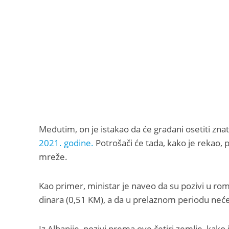
Međutim, on je istakao da će građani osetiti z
2021. godine.
Potrošači će tada, kako je rekao, 
mreže.
Kao primer, ministar je naveo da su pozivi u ro
dinara (0,51 KM), a da u prelaznom periodu neće 
Iz Albanije, pozivi prema ove četiri zemlje, kako