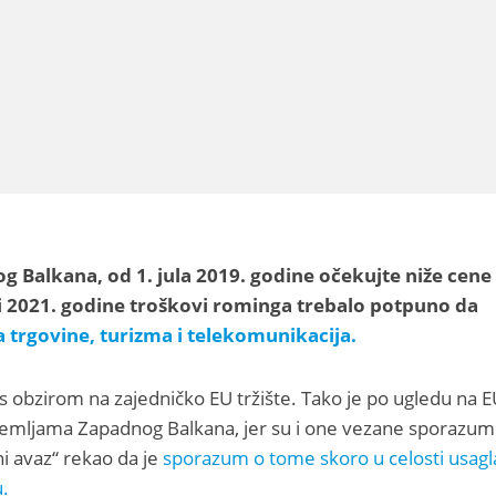
 Balkana, od 1. jula 2019. godine očekujte niže cene
 2021. godine troškovi rominga trebalo potpuno da
a trgovine, turizma i telekomunikacija.
 obzirom na zajedničko EU tržište. Tako je po ugledu na E
u zemljama Zapadnog Balkana, jer su i one vezane sporazu
ni avaz“ rekao da je
sporazum o tome skoro u celosti usagl
.