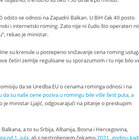
70 odsto se odnosi na Zapadni Balkan. U BiH čak 40 posto
ki i internetski roming. Zato nije ni čudo što operateri ni
u“, rekao je ministar.
dine su krenule u postepeno snižavanje cena roming uslug
 četiri zemlje regulisane su sporazumom i tu nije bilo v
 komisiju da se Uredba EU o cenama rominga odnosi i na
ju da su naše cene poziva u romingu bile više šest puta, a
ao je ministar Ljajić, odgovarajući na pitanje o preskupim
Balkana, a to su Srbija, Albanija, Bosna i Hercegovina,
a od 1. jula
, ali s nestrpljenjem čekamo
2021. godinu kad