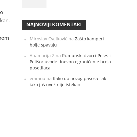
 o
lkan.
NAJNOVIJI KOMENTARI
adnom
Miroslav Cvetković
na
Zašto kamperi
bolje spavaju
Anamarija Z
na
Rumunski dvorci Peleš i
Pelišor uvode dnevno ograničenje broja
g
posetilaca
emmua
na
Kako do novog pasoša čak
iako još uvek nije istekao