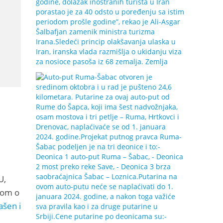
U,
mom o
ašen i