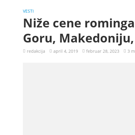
VESTI
Niže cene rominga 
Goru, Makedoniju, 
redakcija
april 4, 2019
februar 28, 2023
3 m