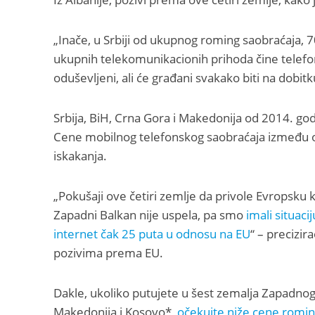
„Inače, u Srbiji od ukupnog roming saobraćaja, 
ukupnih telekomunikacionih prihoda čine telefons
oduševljeni, ali će građani svakako biti na dobitk
Srbija, BiH, Crna Gora i Makedonija od 2014. go
Cene mobilnog telefonskog saobraćaja između ove
iskakanja.
„Pokušaji ove četiri zemlje da privole Evropsku
Zapadni Balkan nije uspela, pa smo
imali situaci
internet čak 25 puta u odnosu na EU
“ – precizir
pozivima prema EU.
Dakle, ukoliko putujete u šest zemalja Zapadnog 
Makedonija i Kosovo*,
očekujte niže cene roming