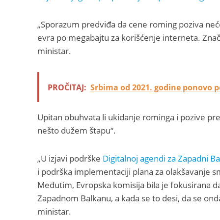
„Sporazum predviđa da cene roming poziva neće p
evra po megabajtu za korišćenje interneta. Znači,
ministar.
PROČITAJ:
Srbima od 2021. godine ponovo p
Upitan obuhvata li ukidanje rominga i pozive prem
nešto dužem štapu“.
„U izjavi podrške
Digitalnoj agendi za Zapadni Ba
i podrška implementaciji plana za olakšavanje 
Međutim, Evropska komisija bila je fokusirana 
Zapadnom Balkanu, a kada se to desi, da se onda 
ministar.