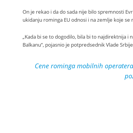
On je rekao i da do sada nije bilo spremnosti E
ukidanju rominga EU odnosi i na zemlje koje se 
„Kada bi se to dogodilo, bila bi to najdirektnija 
Balkanu“, pojasnio je potpredsednik Vlade Srbije
Cene rominga mobilnih operatera: 
po