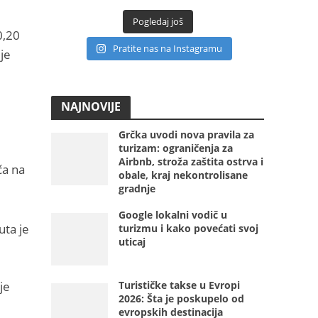
Pogledaj još
0,20
Pratite nas na Instagramu
je
NAJNOVIJE
Grčka uvodi nova pravila za
turizam: ograničenja za
Airbnb, stroža zaštita ostrva i
ča na
obale, kraj nekontrolisane
gradnje
Google lokalni vodič u
uta je
turizmu i kako povećati svoj
uticaj
Turističke takse u Evropi
je
2026: Šta je poskupelo od
evropskih destinacija