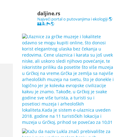
daljine.rs
Najveći portal o putovanjima i ekologiji 🌎
🏰🏝️🏞️🌎