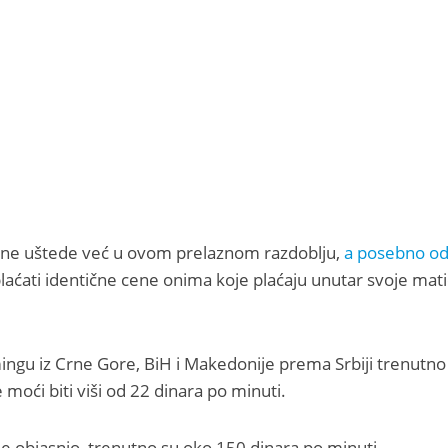
natne uštede već u ovom prelaznom razdoblju,
a posebno o
plaćati identične cene onima koje plaćaju unutar svoje mat
mingu iz Crne Gore, BiH i Makedonije prema Srbiji trenutno
moći biti viši od 22 dinara po minuti.
 je objasnio, trenutno su oko 150 dinara po minuti.