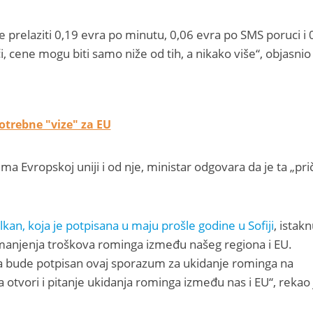
relaziti 0,19 evra po minutu, 0,06 evra po SMS poruci i 
 cene mogu biti samo niže od tih, a nikako više“, objasnio 
otrebne "vize" za EU
a Evropskoj uniji i od nje, ministar odgovara da je ta „pri
lkan, koja je potpisana u maju prošle godine u Sofiji
, istakn
smanjenja troškova rominga između našeg regiona i EU.
da bude potpisan ovaj sporazum za ukidanje rominga na
otvori i pitanje ukidanja rominga između nas i EU“, rekao 