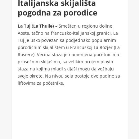
Italijanska skijališta
pogodna za porodice
La Tuj (La Thuile)
– Smešten u regionu doline
Aoste, tačno na francusko-italijanskoj granici, La
Tuj je usko povezan sa podjednako popularnim
porodičnim skijalištem u Francuskoj La Rozjer (La
Rosieré). Većina staza je namenjena početnicima i
prosečnim skijašima, sa velikim brojem plavih
staza na kojima mladi skijaši mogu da vežbaju
svoje okrete. Na nivou sela postoje dve padine sa
liftovima za početnike.