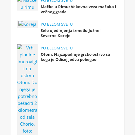
PO BELOM SVETU
Mačke u Rimu: Vekovna veza mačaka i
večnog grada
PO BELOM SVETU
Selo ujedinjenja između Južne i
Severne Koreje
PO BELOM SVETU
Otoni: Najzapadnije grčko ostrvo sa
koga je Odisej jedva pobegao