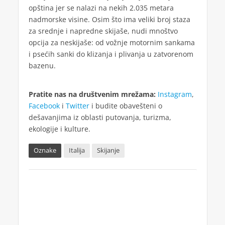
opština jer se nalazi na nekih 2.035 metara
nadmorske visine. Osim što ima veliki broj staza
za srednje i napredne skijaše, nudi mnoštvo
opcija za neskijaše: od vožnje motornim sankama
i psećih sanki do klizanja i plivanja u zatvorenom
bazenu.
Pratite nas na društvenim mrežama:
Instagram
,
Facebook
i
Twitter
i budite obavešteni o
dešavanjima iz oblasti putovanja, turizma,
ekologije i kulture.
Oznake
Italija
Skijanje