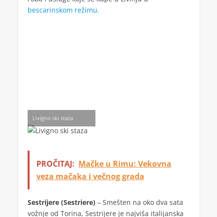
bescarinskom režimu.
Livigno ski staza
PROČITAJ:
Mačke u Rimu: Vekovna
veza mačaka i večnog grada
Sestrijere (Sestriere)
– Smešten na oko dva sata
vožnje od Torina, Sestrijere je najviša italijanska