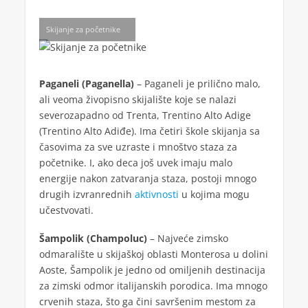
Skijanje za početnike
Paganeli (Paganella)
– Paganeli je prilično malo,
ali veoma živopisno skijalište koje se nalazi
severozapadno od Trenta, Trentino Alto Adige
(Trentino Alto Adiđe). Ima četiri škole skijanja sa
časovima za sve uzraste i mnoštvo staza za
početnike. I, ako deca još uvek imaju malo
energije nakon zatvaranja staza, postoji mnogo
drugih izvranrednih
aktivnosti
u kojima mogu
učestvovati.
Šampolik (Champoluc)
– Najveće zimsko
odmaralište u skijaškoj oblasti Monterosa u dolini
Aoste, Šampolik je jedno od omiljenih destinacija
za zimski odmor italijanskih porodica. Ima mnogo
crvenih staza, što ga čini savršenim mestom za