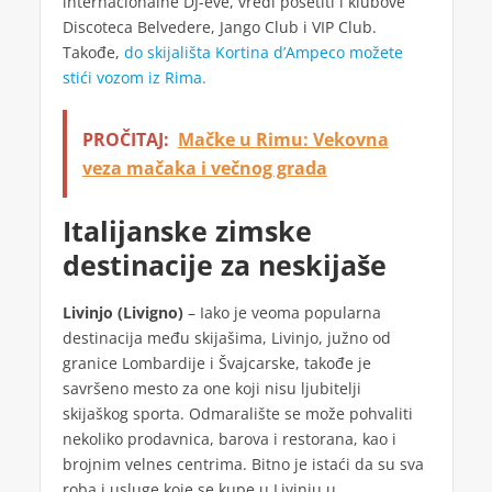
internacionalne DJ-eve, vredi posetiti i klubove
Discoteca Belvedere, Jango Club i VIP Club.
Takođe,
do skijališta Kortina d’Ampeco možete
stići vozom iz Rima.
PROČITAJ:
Mačke u Rimu: Vekovna
veza mačaka i večnog grada
Italijanske zimske
destinacije za neskijaše
Livinjo (Livigno)
– Iako je veoma popularna
destinacija među skijašima, Livinjo, južno od
granice Lombardije i Švajcarske, takođe je
savršeno mesto za one koji nisu ljubitelji
skijaškog sporta. Odmaralište se može pohvaliti
nekoliko prodavnica, barova i restorana, kao i
brojnim velnes centrima. Bitno je istaći da su sva
roba i usluge koje se kupe u Livinju u