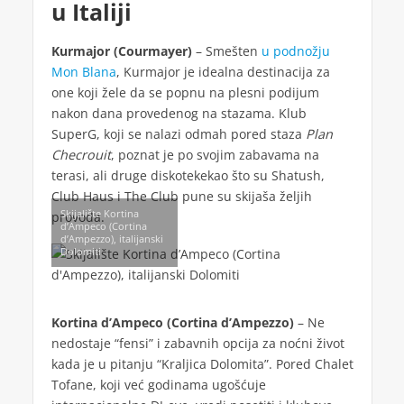
u Italiji
Kurmajor (Courmayer)
– Smešten
u podnožju
Mon Blana
, Kurmajor je idealna destinacija za
one koji žele da se popnu na plesni podijum
nakon dana provedenog na stazama. Klub
SuperG, koji se nalazi odmah pored staza
Plan
Checrouit
, poznat je po svojim zabavama na
terasi, ali druge diskotekekao što su Shatush,
Club Haus i The Club pune su skijaša željih
Skijalište Kortina
provoda.
d’Ampeco (Cortina
d’Ampezzo), italijanski
Dolomiti
Kortina d’Ampeco (Cortina d’Ampezzo)
– Ne
nedostaje “fensi” i zabavnih opcija za noćni život
kada je u pitanju “Kraljica Dolomita”. Pored Chalet
Tofane, koji već godinama ugošćuje