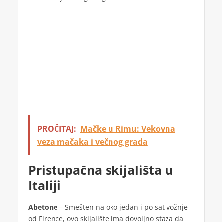
PROČITAJ:
Mačke u Rimu: Vekovna
veza mačaka i večnog grada
Pristupačna skijališta u
Italiji
Abetone
– Smešten na oko jedan i po sat vožnje
od Firence, ovo skijalište ima dovoljno staza da