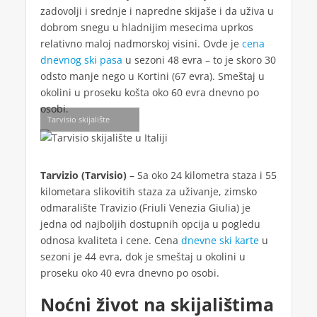
zadovolji i srednje i napredne skijaše i da uživa u
dobrom snegu u hladnijim mesecima uprkos
relativno maloj nadmorskoj visini. Ovde je
cena
dnevnog ski pasa
u sezoni 48 evra – to je skoro 30
odsto manje nego u Kortini (67 evra). Smeštaj u
okolini u proseku košta oko 60 evra dnevno po
osobi.
Tarvisio skijalište
Tarvizio (Tarvisio)
– Sa oko 24 kilometra staza i 55
kilometara slikovitih staza za uživanje, zimsko
odmaralište Travizio (Friuli Venezia Giulia) je
jedna od najboljih dostupnih opcija u pogledu
odnosa kvaliteta i cene. Cena
dnevne ski karte
u
sezoni je 44 evra, dok je smeštaj u okolini u
proseku oko 40 evra dnevno po osobi.
Noćni život na skijalištima