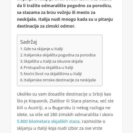
da li tražite odmaralište pogodno za porodicu,
sa stazama za brzu vožnju ili mesto za
neskijaše, Italija nudi mnogo kada su u pitanju
destinacije za zimski odmor.
Sadržaj
Gde na skijanje u Italiji
Italijanska skijališta pogodna za porodice
Skijališta u Italiji za iskusne skijaše
Pristupačna skijališta u Italiji
Noćni život na skijalištima u Italiji
Italijanske zimske destinacije za neskijaše
Ukoliko su vam dosadile destinacije u Srbiji kao
što je Kopaonik, Zlatibor ili Stara planina, već ste
bili u Austriji, a u Bugarsku iz nekog razloga ne
idete, sa više od 280 zimskih odmarališta i skoro
5.800 kilometara skijaških staza
, razmislite o
skijanju u Italiji koja nudi izbor za sve vrste