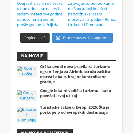
Pogledaj još
Pratite nas na Instagramu
NAJNOVIJE
Grčka uvodi nova pravila za turizam:
ograničenja za Airbnb, stroža zaštita
ostrva i obale, kraj nekontrolisane
gradnje
Google lokalni vodič u turizmu i kako
povećati svoj uticaj
Turističke takse u Evropi 2026: Šta je
poskupelo od evropskih destinacija
NAJNOVIJI KOMENTARI