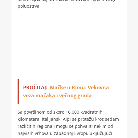
poluostrva.
PROČITAJ:
Mačke u Rimu: Vekovna
veza mačaka i večnog grada
Sa površinom od skoro 16.000 kvadratnih
kilometara, italijanski Alpi se protežu kroz sedam
različitih regiona i mogu se pohvaliti nekim od
najviših vrhova u zapadnoj Evropi, uključujući