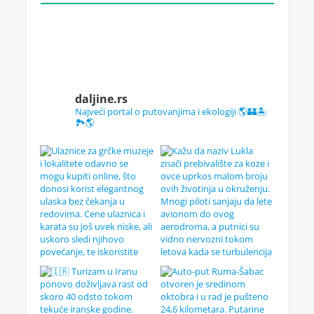
daljine.rs
Najveći portal o putovanjima i ekologiji 🌎🏰🏝️
🏞️🌎