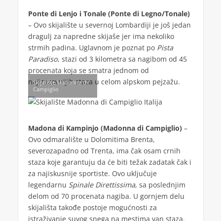
Ponte di Lenjo i Tonale (Ponte di Legno/Tonale)
– Ovo skijalište u severnoj Lombardiji je još jedan
dragulj za napredne skijaše jer ima nekoliko
strmih padina. Uglavnom je poznat po
Pista
Paradiso
, stazi od 3 kilometra sa nagibom od 45
procenata koja se smatra jednom od
najizazovnijih staza u celom alpskom pejzažu.
Skijalište Madonna di
Campiglio
Madona di Kampinjo (Madonna di Campiglio)
–
Ovo odmaralište u Dolomitima Brenta,
severozapadno od Trenta, ima čak osam crnih
staza koje garantuju da će biti težak zadatak čak i
za najiskusnije sportiste. Ovo uključuje
legendarnu
Spinale Direttissima
, sa poslednjim
delom od 70 procenata nagiba. U gornjem delu
skijališta takođe postoje mogućnosti za
istraživanje suvog snega na mestima van staza.