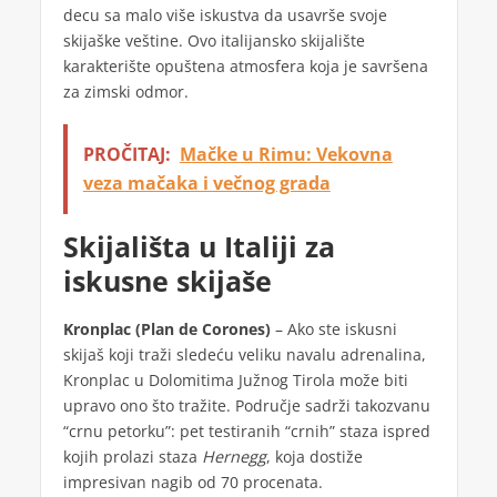
decu sa malo više iskustva da usavrše svoje
skijaške veštine. Ovo italijansko skijalište
karakterište opuštena atmosfera koja je savršena
za zimski odmor.
PROČITAJ:
Mačke u Rimu: Vekovna
veza mačaka i večnog grada
Skijališta u Italiji za
iskusne skijaše
Kronplac (Plan de Corones)
– Ako ste iskusni
skijaš koji traži sledeću veliku navalu adrenalina,
Kronplac u Dolomitima Južnog Tirola može biti
upravo ono što tražite. Područje sadrži takozvanu
“crnu petorku”: pet testiranih “crnih” staza ispred
kojih prolazi staza
Hernegg
, koja dostiže
impresivan nagib od 70 procenata.