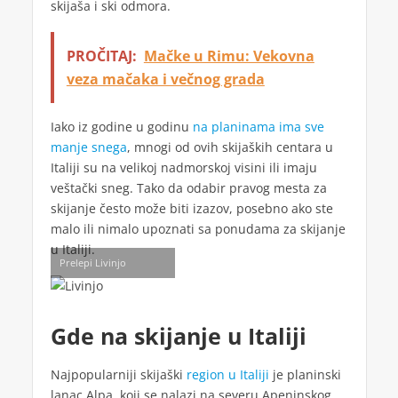
skijaša i ski odmora.
PROČITAJ:
Mačke u Rimu: Vekovna
veza mačaka i večnog grada
Iako iz godine u godinu
na planinama ima sve
manje snega
, mnogi od ovih skijaških centara u
Italiji su na velikoj nadmorskoj visini ili imaju
veštački sneg. Tako da odabir pravog mesta za
skijanje često može biti izazov, posebno ako ste
malo ili nimalo upoznati sa ponudama za skijanje
u Italiji.
Prelepi Livinjo
Gde na skijanje u Italiji
Najpopularniji skijaški
region u Italiji
je planinski
lanac Alpa, koji se nalazi na severu Apeninskog