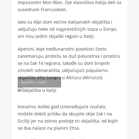
impozantni Mon Blan, čije vlasništvo Italija deli sa
susednom Francuskom.
Iako su Alpi dom većine italijanskih skijališta i
uključuju neke od najprestižnijih staza u Evropi,
oni nisu jedini skijaški region u Italiji.
Apenini, koje međunarodni posetioci često
zanemaruju, protežu se duž poluostrva i prostiru
se na čak 14 regiona, takođe su dom brojnih
zimskih odmarališta, uključujući popularno
skijalište Alto Sangro u Abrucu (Abruzzo).
Skijališta u Italiji
Konačno, koliko god iznenađujuće zvučalo,
možete dobiti priliku da obujete skije čak i na
Siciliji jer na ostrvu postoje tri skijališta, od kojih
se dva nalaze na planini Etna.