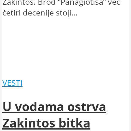
Zakintos. Brod “Panagiotisa” već
četiri decenije stoji...
VESTI
U vodama ostrva
Zakintos bitka