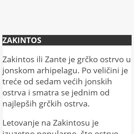
ZAKINTOS
Zakintos ili Zante je grčko ostrvo u
jonskom arhipelagu. Po veličini je
treće od sedam većih jonskih
ostrva i smatra se jednim od
najlepših grčkih ostrva.
Letovanje na Zakintosu je
izuzetno popularno, što ostrvo