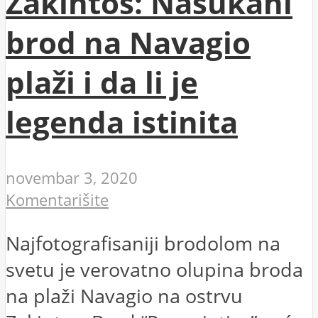
Zakintos: Nasukani
brod na Navagio
plaži i da li je
legenda istinita
novembar 3, 2020
Komentarišite
Najfotografisaniji brodolom na
svetu je verovatno olupina broda
na plaži Navagio na ostrvu