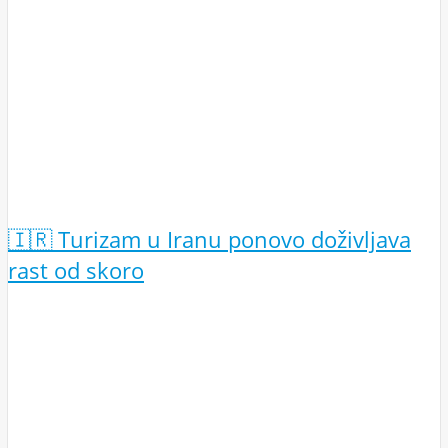
🇮🇷 Turizam u Iranu ponovo doživljava
rast od skoro