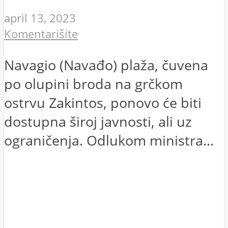
april 13, 2023
Komentarišite
Navagio (Navađo) plaža, čuvena
po olupini broda na grčkom
ostrvu Zakintos, ponovo će biti
dostupna široj javnosti, ali uz
ograničenja. Odlukom ministra...