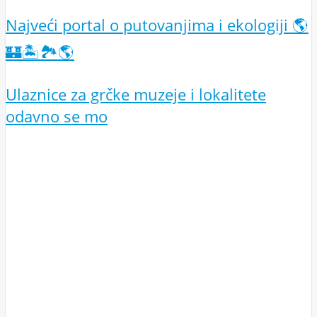
Najveći portal o putovanjima i ekologiji 🌎
🏰🏝️🏞️🌎
Ulaznice za grčke muzeje i lokalitete
odavno se mo