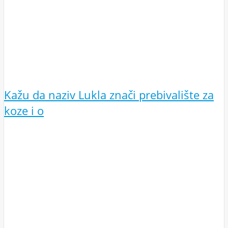
Kažu da naziv Lukla znači prebivalište za
koze i o