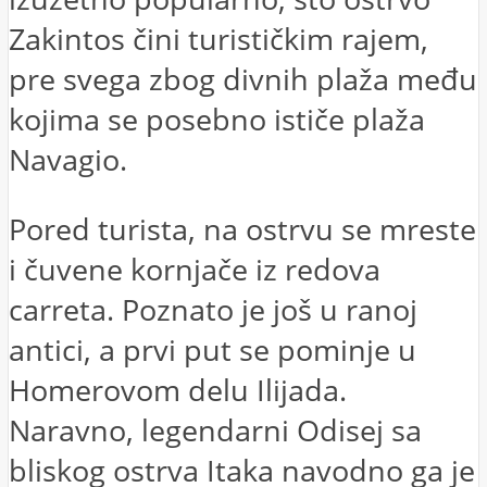
Zakintos čini turističkim rajem,
pre svega zbog divnih plaža među
kojima se posebno ističe plaža
Navagio.
Pored turista, na ostrvu se mreste
i čuvene kornjače iz redova
carreta. Poznato je još u ranoj
antici, a prvi put se pominje u
Homerovom delu Ilijada.
Naravno, legendarni Odisej sa
bliskog ostrva Itaka navodno ga je