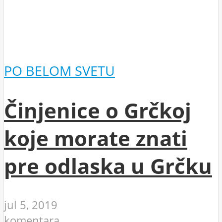
PO BELOM SVETU
Činjenice o Grčkoj
koje morate znati
pre odlaska u Grčku
jul 5, 2019
komentara