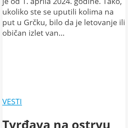
je od 1. aprila 2024. godine. Tako,
ukoliko ste se uputili kolima na
put u Grčku, bilo da je letovanje ili
običan izlet van...
VESTI
Tvrđava na ostrvu