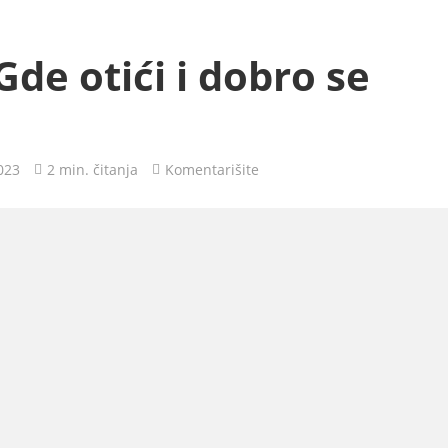
de otići i dobro se
023
2 min. čitanja
Komentarišite