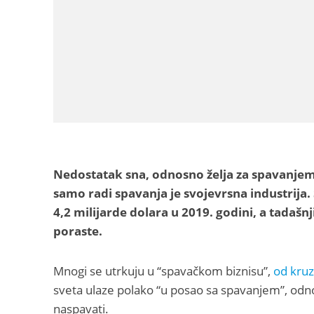
Nedostatak sna, odnosno želja za spavanjem, 
samo radi spavanja je svojevrsna industrija.
4,2 milijarde dolara u 2019. godini, a tadaš
poraste.
Mnogi se utrkuju u “spavačkom biznisu”,
od kruz
sveta ulaze polako “u posao sa spavanjem”, od
naspavati.