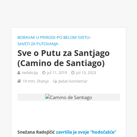
BORAVAK U PRIRODI
•
PO BELOM SVETU
•
SAVETI ZA PUTOVANJA
Sve o Putu za Santjago
(Camino de Santiago)
redakcija
jul 11, 2019
jul 13, 2023
19 min. čitanja
Jedan komentar
Snežana Radojičić
završila je svoje “hodočašće”