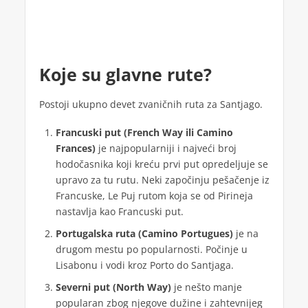
Koje su glavne rute?
Postoji ukupno devet zvaničnih ruta za Santjago.
Francuski put (French Way ili Camino
Frances)
je najpopularniji i najveći broj
hodočasnika koji kreću prvi put opredeljuje se
upravo za tu rutu. Neki započinju pešačenje iz
Francuske, Le Puj rutom koja se od Pirineja
nastavlja kao Francuski put.
Portugalska ruta (Camino Portugues)
je na
drugom mestu po popularnosti. Počinje u
Lisabonu i vodi kroz Porto do Santjaga.
Severni put (North Way)
je nešto manje
popularan zbog njegove dužine i zahtevnijeg