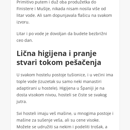
Primitivo putem i duž oba produžetka do
Finistere i Mušije, nikada nisam nosila više od
litar vode. Ali sam dopunjavala flašicu na svakom
izvoru.
Litar i po vode je dovoljan da budete bezbrižni
ceo dan.
Lična higijena i pranje
stvari tokom pešačenja
U svakom hostelu postoje tušionice, i u većini ima
tople vode (izuzetak su samo neki manastiri
adaptirani u hostele). Higijena u Španiji je na
dosta visokom nivou, hosteli se čiste se svakog
jutra.
Svi hosteli imaju veš mašine, u mnogima postoje i
mašine za sušenje veša, ali su cene visoke.
Možete se udružiti sa nekim i podeliti trošak, a