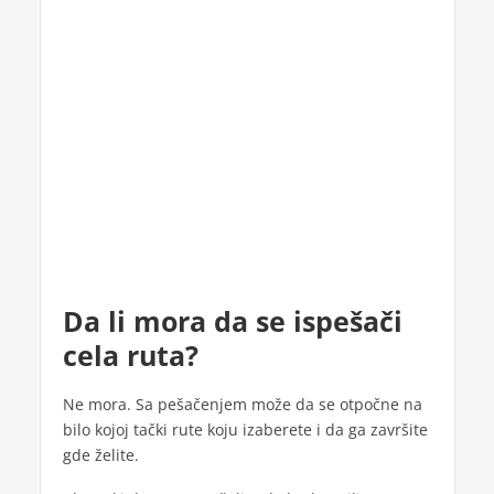
Da li mora da se ispešači
cela ruta?
Ne mora. Sa pešačenjem može da se otpočne na
bilo kojoj tački rute koju izaberete i da ga završite
gde želite.