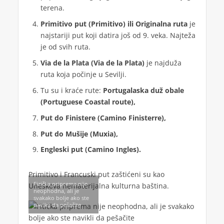
terena.
Primitivo put (Primitivo) ili Originalna ruta
je
najstariji put koji datira još od 9. veka. Najteža
je od svih ruta.
Via de la Plata (Via de la Plata)
je najduža
ruta koja počinje u Sevilji.
Tu su i kraće rute:
Portugalaska duž obale
(Portuguese Coastal route),
Put do Finistere (Camino Finisterre),
Put do Mušije (Muxia),
Engleski put (Camino Ingles).
Primitivo i Francuski put zaštićeni su kao
Fizička priprema nije
Uneskova nematerijalna kulturna baština.
neophodna, ali je
svakako bolje ako ste
navikli da pešačite