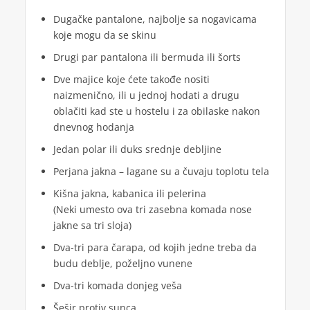
Dugačke pantalone, najbolje sa nogavicama
koje mogu da se skinu
Drugi par pantalona ili bermuda ili šorts
Dve majice koje ćete takođe nositi
naizmenično, ili u jednoj hodati a drugu
oblačiti kad ste u hostelu i za obilaske nakon
dnevnog hodanja
Jedan polar ili duks srednje debljine
Perjana jakna – lagane su a čuvaju toplotu tela
Kišna jakna, kabanica ili pelerina
(Neki umesto ova tri zasebna komada nose
jakne sa tri sloja)
Dva-tri para čarapa, od kojih jedne treba da
budu deblje, poželjno vunene
Dva-tri komada donjeg veša
Šešir protiv sunca