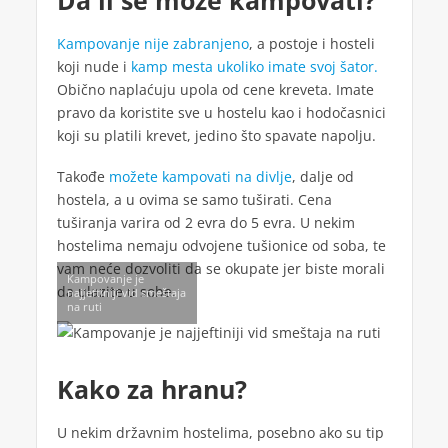
Kampovanje nije zabranjeno
, a postoje i hosteli
koji nude i
kamp mesta ukoliko imate svoj šator.
Obično naplaćuju upola od cene kreveta. Imate
pravo da koristite sve u hostelu kao i hodočasnici
koji su platili krevet, jedino što spavate napolju.
Takođe
možete kampovati na divlje
, dalje od
hostela, a u ovima se samo tuširati. Cena
tuširanja varira od 2 evra do 5 evra. U nekim
hostelima nemaju odvojene tušionice od soba, te
vam neće dozvoliti da se okupate jer biste morali
Kampovanje je
da ulazite u sobe.
najjeftiniji vid smeštaja
na ruti
Kako za hranu?
U nekim državnim hostelima, posebno ako su tip