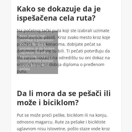
Kako se dokazuje da je
ispešačena cela ruta?
Na početnoj tački puta koji ste izabrali uzimate
Kako biste dobili
hodočasnički pasoš. Kroz svako mesto kroz koje
certifikat o pređenom
prođete, ili na konacima, dobijate pečat sa
Putu za Santjago,
potrebno je da hodate
datumom kad ste tu bili. Ti pečati potvrđuju da
najmanje 100 km u
kontinuitetu i da o
ste zaista hodali i na odredištu su oni dokaz na
tome priložite dokaze
osnovu kojeg se dobija diploma o pređenom
u vidu sakupljenih
pečata
putu.
Da li mora da se pešači ili
može i biciklom?
Put se može preći peške, biciklom ili na konju,
odnosno magarcu. Rute za pešake i bicikliste
uglavnom nisu istovetne, pošto staze vode kroz