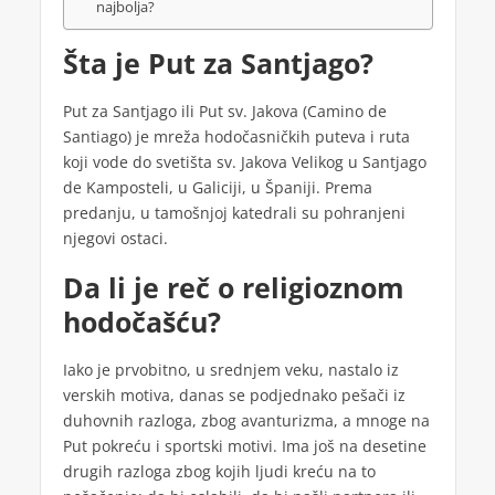
najbolja?
Šta je Put za Santjago?
Put za Santjago ili Put sv. Jakova (Camino de
Santiago) je mreža hodočasničkih puteva i ruta
koji vode do svetišta sv. Jakova Velikog u Santjago
de Kamposteli, u Galiciji, u Španiji. Prema
predanju, u tamošnjoj katedrali su pohranjeni
njegovi ostaci.
Da li je reč o religioznom
hodočašću?
Iako je prvobitno, u srednjem veku, nastalo iz
verskih motiva, danas se podjednako pešači iz
duhovnih razloga, zbog avanturizma, a mnoge na
Put pokreću i sportski motivi. Ima još na desetine
drugih razloga zbog kojih ljudi kreću na to