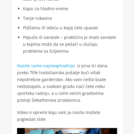
Kapu za hladno vreme
Tanje rukavice
Pidžamu ili odeću u kojoj ćete spavati
Papuče ili sandale – praktično je imati sandale
u kojima može da se pešači u slučaju
problema sa žuljevima
Nosite samo najneophodnije
. U prva tri dana
preko 70% hodočasnika pošalje kući višak
nepotrebne garderobe. Ako vam nešto bude
nedostajalo, u svakom gradu naći ćete neku
sportsku radnju, a u svim većim gradovima
postoji Dekatlonova prodavnica.
Video o opremi koju sam ja nosila možete
pogledati dole