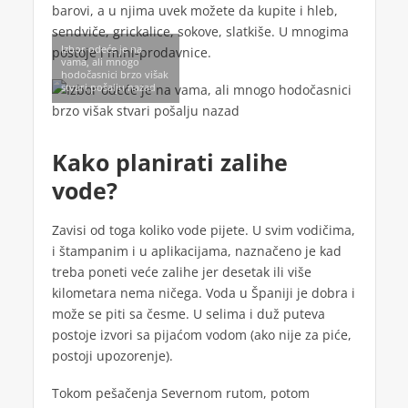
barovi, a u njima uvek možete da kupite i hleb,
sendviče, grickalice, sokove, slatkiše. U mnogima
Izbor odeće je na
postoje i mini-prodavnice.
vama, ali mnogo
hodočasnici brzo višak
stvari pošalju nazad
Kako planirati zalihe
vode?
Zavisi od toga koliko vode pijete. U svim vodičima,
i štampanim i u aplikacijama, naznačeno je kad
treba poneti veće zalihe jer desetak ili više
kilometara nema ničega. Voda u Španiji je dobra i
može se piti sa česme. U selima i duž puteva
postoje izvori sa pijaćom vodom (ako nije za piće,
postoji upozorenje).
Tokom pešačenja Severnom rutom, potom