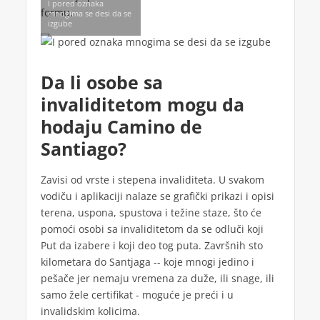
I pored oznaka
formu.
mnogima se desi da se
izgube
Da li osobe sa
invaliditetom mogu da
hodaju Camino de
Santiago?
Zavisi od vrste i stepena invaliditeta. U svakom
vodiču i aplikaciji nalaze se grafički prikazi i opisi
terena, uspona, spustova i težine staze, što će
pomoći osobi sa invaliditetom da se odluči koji
Put da izabere i koji deo tog puta. Završnih sto
kilometara do Santjaga -- koje mnogi jedino i
pešače jer nemaju vremena za duže, ili snage, ili
samo žele certifikat - moguće je preći i u
invalidskim kolicima.