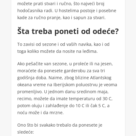
možete prati stvari i ručno, što najveći broj
hodočasnika radi. U hostelima postoje i posebne
kade za ručno pranje, kao i sapun za stvari.
Šta treba poneti od odeće?
To zavisi od sezone i od vaših navika, kao i od
toga koliko možete da nosite na leđima.
Ako pešačite van sezone, u proleće ili na jesen,
moraćete da ponesete garderobu za sva tri
godišnja doba. Naime, zbog blizine Atlantskog
okeana vreme na Iberijskom poluostrvu je veoma
promenljivo. U jednom danu sredinom maja,
recimo, možete da imate temperaturu od 30 C,
potom oluju i zahlađenje do 10 C ili čak 5 C, a
noću može i da mrzne.
Ono što bi svakako trebalo da ponesete je
sledeće: