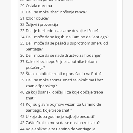
Ostala oprema
Da li se može izbeći nošenje ranca?
Izbor obuće?
Žuljevi i prevencija
Da li je bezbedno za same devojke i žene?
Da li može da se izgubi na Camino de Santiago?
Da li može da se pešači u suprotnom smeru od
Santjaga?
Da li može da se nađe društvo za hodanje?
Kako izbeći nepoželjne saputnike tokom
pešačenja?
Šta je najbitnije znati o ponašanju na Putu?
Da li se može sporazumeti sa lokalcima i bez
znanja španskog?
Za koji španski običaj ili za koje običaje treba
znati?
Koji su glavni pojmovi vezani za Camino de
Santiago, koje treba znati?
U koje doba godine je najbolje pešačiti?
Zašto školjka mora da se nosi na ruksaku?
Koja aplikacija za Camino de Santiago je