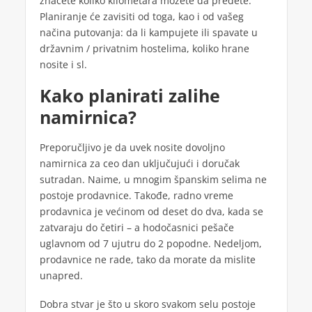
znaćete koliko kilometara možete da pređete.
Planiranje će zavisiti od toga, kao i od vašeg
načina putovanja: da li kampujete ili spavate u
državnim / privatnim hostelima, koliko hrane
nosite i sl.
Kako planirati zalihe
namirnica?
Preporučljivo je da uvek nosite dovoljno
namirnica za ceo dan uključujući i doručak
sutradan. Naime, u mnogim španskim selima ne
postoje prodavnice. Takođe, radno vreme
prodavnica je većinom od deset do dva, kada se
zatvaraju do četiri – a hodočasnici pešače
uglavnom od 7 ujutru do 2 popodne. Nedeljom,
prodavnice ne rade, tako da morate da mislite
unapred.
Dobra stvar je što u skoro svakom selu postoje