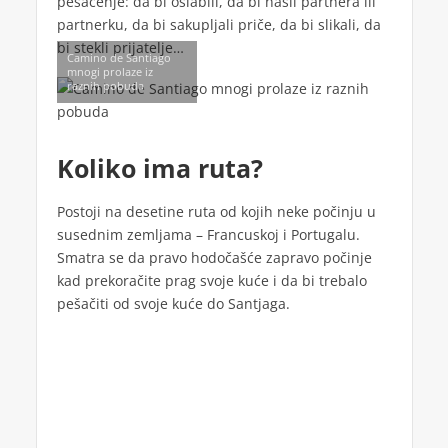
pešačenje: da bi oslabili, da bi našli partnera ili
partnerku, da bi sakupljali priče, da bi slikali, da
bi stekli prijatelje…
Camino de Santiago
mnogi prolaze iz
raznih pobuda
Koliko ima ruta?
Postoji na desetine ruta od kojih neke počinju u
susednim zemljama – Francuskoj i Portugalu.
Smatra se da pravo hodočašće zapravo počinje
kad prekoračite prag svoje kuće i da bi trebalo
pešačiti od svoje kuće do Santjaga.