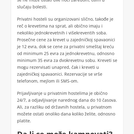
slučaju bolesti.
Privatni hosteli su organizovani slično, takođe je
reč o krevetima na sprat, ali obično imaju i
nekoliko jednokrevetnih i višekreventih soba.
Prosečne cene za krevet u zajedničkoj spavaonici
je 12 evra, dok se cene za privatni smeštaj kreću
od minimum 25 evra za jednokrevetnu, odnosno
minimum 35 evra za dvokrevetnu sobu. Kreveti se
mogu rezervisati unapred, čak i kreveti u
zajedničkoj spavaonici. Rezervacije se vrše
telefonom, mejlom ili SMS-om.
Prijavljivanje u privatnim hostelima je obično
24/7, a odjavljivanje narednog dana do 10 časova.
Ali, za razliku od državnih hostela, u privatnom
možete ostati onoliko dana koliko želite, odnosno
platite.
Da li se može kampovati?