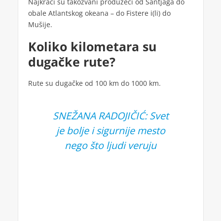
Najkraći su takozvani produžeci od Santjaga do
obale Atlantskog okeana – do Fistere i(li) do
Mušije.
Koliko kilometara su
dugačke rute?
Rute su dugačke od 100 km do 1000 km.
SNEŽANA RADOJIČIĆ: Svet
je bolje i sigurnije mesto
nego što ljudi veruju