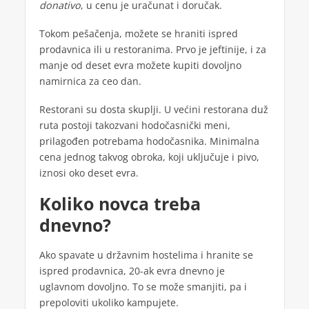
donativo
, u cenu je uračunat i doručak.
Tokom pešačenja, možete se hraniti ispred
prodavnica ili u restoranima. Prvo je jeftinije, i za
manje od deset evra možete kupiti dovoljno
namirnica za ceo dan.
Restorani su dosta skuplji. U većini restorana duž
ruta postoji takozvani hodočasnički meni,
prilagođen potrebama hodočasnika. Minimalna
cena jednog takvog obroka, koji uključuje i pivo,
iznosi oko deset evra.
Koliko novca treba
dnevno?
Ako spavate u državnim hostelima i hranite se
ispred prodavnica, 20-ak evra dnevno je
uglavnom dovoljno. To se može smanjiti, pa i
prepoloviti ukoliko kampujete.