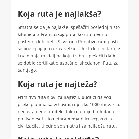
Koja ruta je najlakša?
Smatra se da je najlakše ispešačiti poslednjih sto
kilometara Francuskog puta, koji su ujedno i
poslednji kilometri Severne i Primitivo rute pošto
se one spajaju na završetku. Tih sto kilometara je
i najmanja razdaljina koju treba ispešačiti da bi
se dobio certifikat o uspešno ishodanom Putu za
Santjago.
Koja ruta je najteža?
Primitivo ruta slovi za najtežu, budući da vodi
preko planina sa vrhovima i preko 1000 mnv, kroz
nenastanjene predele, tako da pojedinih dana i
po dvadeset kilometara nema nikakvog znaka
civilizacije. Ujedno se smatra i za najlepšu rutu.