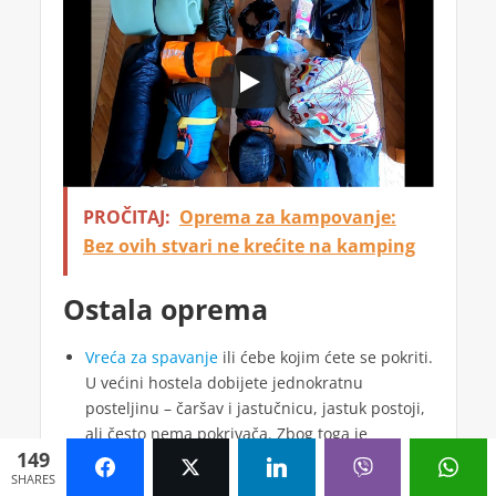
PROČITAJ:
Oprema za kampovanje:
Bez ovih stvari ne krećite na kamping
Ostala oprema
Vreća za spavanje
ili ćebe kojim ćete se pokriti.
U većini hostela dobijete jednokratnu
posteljinu – čaršav i jastučnicu, jastuk postoji,
ali često nema pokrivača. Zbog toga je
149
poželjno imati svoju vreću
SHARES
Štap ili štapovi, mada je moguće ishodati i