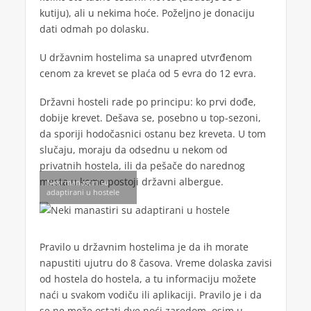
kutiju), ali u nekima hoće. Poželjno je donaciju
dati odmah po dolasku.
U državnim hostelima sa unapred utvrđenom
cenom za krevet se plaća od 5 evra do 12 evra.
Državni hosteli rade po principu: ko prvi dođe,
dobije krevet. Dešava se, posebno u top-sezoni,
da sporiji hodočasnici ostanu bez kreveta. U tom
slučaju, moraju da odsednu u nekom od
privatnih hostela, ili da pešače do narednog
mesta u kome postoji državni albergue.
Neki manastiri su
adaptirani u hostele
Pravilo u državnim hostelima je da ih morate
napustiti ujutru do 8 časova. Vreme dolaska zavisi
od hostela do hostela, a tu informaciju možete
naći u svakom vodiču ili aplikaciji. Pravilo je i da
se ne može ostati dve noći zaredom, osim u