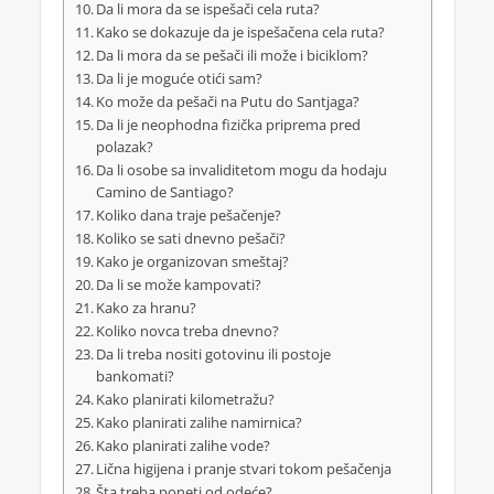
Da li mora da se ispešači cela ruta?
Kako se dokazuje da je ispešačena cela ruta?
Da li mora da se pešači ili može i biciklom?
Da li je moguće otići sam?
Ko može da pešači na Putu do Santjaga?
Da li je neophodna fizička priprema pred
polazak?
Da li osobe sa invaliditetom mogu da hodaju
Camino de Santiago?
Koliko dana traje pešačenje?
Koliko se sati dnevno pešači?
Kako je organizovan smeštaj?
Da li se može kampovati?
Kako za hranu?
Koliko novca treba dnevno?
Da li treba nositi gotovinu ili postoje
bankomati?
Kako planirati kilometražu?
Kako planirati zalihe namirnica?
Kako planirati zalihe vode?
Lična higijena i pranje stvari tokom pešačenja
Šta treba poneti od odeće?