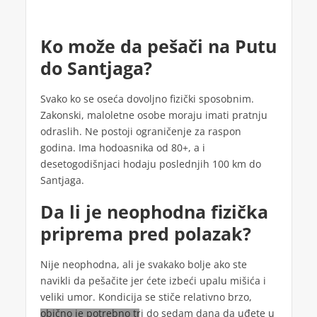
Ko može da pešači na Putu
do Santjaga?
Svako ko se oseća dovoljno fizički sposobnim.
Zakonski, maloletne osobe moraju imati pratnju
odraslih. Ne postoji ograničenje za raspon
godina. Ima hodoasnika od 80+, a i
desetogodišnjaci hodaju poslednjih 100 km do
Santjaga.
Da li je neophodna fizička
priprema pred polazak?
Nije neophodna, ali je svakako bolje ako ste
navikli da pešačite jer ćete izbeći upalu mišića i
veliki umor. Kondicija se stiče relativno brzo,
obično je potrebno tri do sedam dana da uđete u