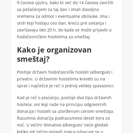
9 časova ujutru, kako bi već do 14 časova završili
sa pešačenjem za taj dan i imali dovoljno
vremena za odmor i eventualne obilaske. Ima i
onih koji hodaju ceo dan, kreću pre svitanja i
završavaju oko 20 h, do kada se može prijaviti u
hodočasničkim hostelima za smeštaj.
Kako je organizovan
smeštaj?
Postoje državni hodočasnički hosteli (albergue) i
privatni. U državnim hostelima kreveti su na
sprat i najčešće je reč o jednoj velikoj spavaonici.
Kad je reč o plaćanju, postoje dva tipa državnih
hostela: oni koji rade na principu odgovornih
donacija i hosteli sa utvrđenom cenom smeštaja.
Razumna donacija podrazumeva deset evra za
noć. U većini ‘donativo albergues’ neće gledati
koliko ste tačno ostavili novca (ubacuje se u