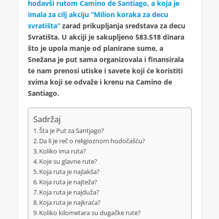
hodavši rutom Camino de Santiago, a koja je
imala za cilj akciju “Milion koraka za decu
svratišta”
zarad prikupljanja sredstava za decu
Svratišta. U akciji je sakupljeno 583.518 dinara
što je upola manje od planirane sume, a
Snežana je put sama organizovala i finansirala
te nam prenosi utiske i savete koji će koristiti
svima koji se odvaže i krenu na Camino de
Santiago.
Sadržaj
Šta je Put za Santjago?
Da li je reč o religioznom hodočašću?
Koliko ima ruta?
Koje su glavne rute?
Koja ruta je najlakša?
Koja ruta je najteža?
Koja ruta je najduža?
Koja ruta je najkraća?
Koliko kilometara su dugačke rute?