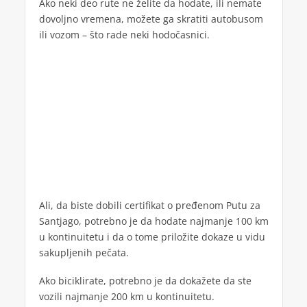
Ako neki deo rute ne želite da hodate, ili nemate
dovoljno vremena, možete ga skratiti autobusom
ili vozom – što rade neki hodočasnici.
Ali, da biste dobili certifikat o pređenom Putu za
Santjago, potrebno je da hodate najmanje 100 km
u kontinuitetu i da o tome priložite dokaze u vidu
sakupljenih pečata.
Ako biciklirate, potrebno je da dokažete da ste
vozili najmanje 200 km u kontinuitetu.