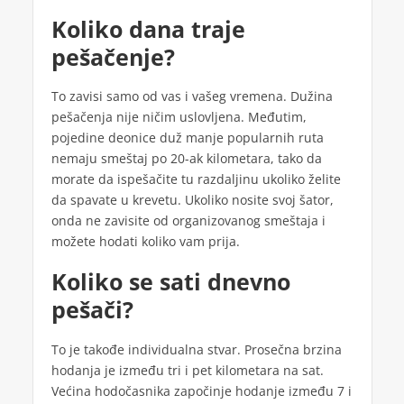
Koliko dana traje
pešačenje?
To zavisi samo od vas i vašeg vremena. Dužina
pešačenja nije ničim uslovljena. Međutim,
pojedine deonice duž manje popularnih ruta
nemaju smeštaj po 20-ak kilometara, tako da
morate da ispešačite tu razdaljinu ukoliko želite
da spavate u krevetu. Ukoliko nosite svoj šator,
onda ne zavisite od organizovanog smeštaja i
možete hodati koliko vam prija.
Koliko se sati dnevno
pešači?
To je takođe individualna stvar. Prosečna brzina
hodanja je između tri i pet kilometara na sat.
Većina hodočasnika započinje hodanje između 7 i