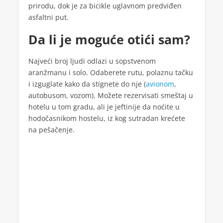
prirodu, dok je za bicikle uglavnom predviđen
asfaltni put.
Da li je moguće otići sam?
Najveći broj ljudi odlazi u sopstvenom
aranžmanu i solo. Odaberete rutu, polaznu tačku
i izguglate kako da stignete do nje (
avionom
,
autobusom, vozom). Možete rezervisati smeštaj u
hotelu u tom gradu, ali je jeftinije da noćite u
hodočasnikom hostelu, iz kog sutradan krećete
na pešačenje.