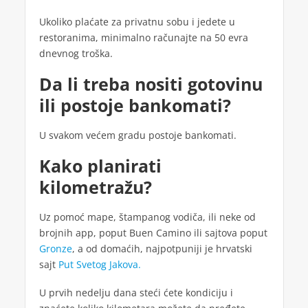
Ukoliko plaćate za privatnu sobu i jedete u
restoranima, minimalno računajte na 50 evra
dnevnog troška.
Da li treba nositi gotovinu
ili postoje bankomati?
U svakom većem gradu postoje bankomati.
Kako planirati
kilometražu?
Uz pomoć mape, štampanog vodiča, ili neke od
brojnih app, poput Buen Camino ili sajtova poput
Gronze
, a od domaćih, najpotpuniji je hrvatski
sajt
Put Svetog Jakova.
U prvih nedelju dana steći ćete kondiciju i