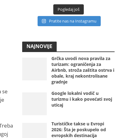
Pogledaj još
Pratite nas na Instagramu
NAJNOVIJE
Grčka uvodi nova pravila za
turizam: ograničenja za
Airbnb, stroža zaštita ostrva i
obale, kraj nekontrolisane
gradnje
a se
Google lokalni vodič u
je
turizmu i kako povećati svoj
uticaj
Turističke takse u Evropi
“Treba
2026: Šta je poskupelo od
ugoj
evropskih destinacija