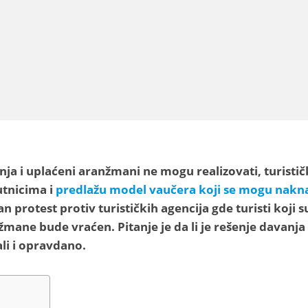
nja i uplaćeni aranžmani ne mogu realizovati, turistič
utnicima i
predlažu model vaučera koji se mogu nak
 protest protiv turističkih agencija gde turisti koji su
mane bude vraćen. Pitanje je da li je rešenje davanja
li i opravdano.