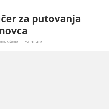
učer za putovanja
 novca
min. čitanja
komentara