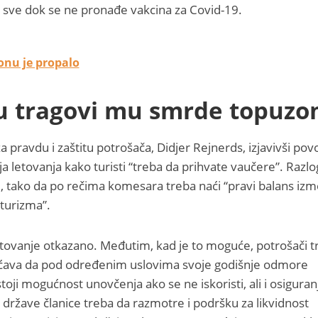
lu sve dok se ne pronađe vakcina za Covid-19.
ionu je propalo
nu tragovi mu smrde topuz
 pravdu i zaštitu potrošača, Didjer Rejnerds, izjavivši p
a letovanja kako turisti “treba da prihvate vaučere”. Razlog
ije, tako da po rečima komesara treba naći “pravi balans iz
 turizma”.
utovanje otkazano. Međutim, kad je to moguće, potrošači t
ćava da pod određenim uslovima svoje godišnje odmore
oji mogućnost unovčenja ako se ne iskoristi, ali i osiguran
države članice treba da razmotre i podršku za likvidnost