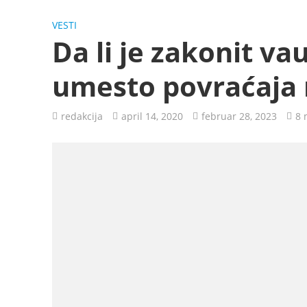
VESTI
Da li je zakonit va
umesto povraćaja
redakcija
april 14, 2020
februar 28, 2023
8 