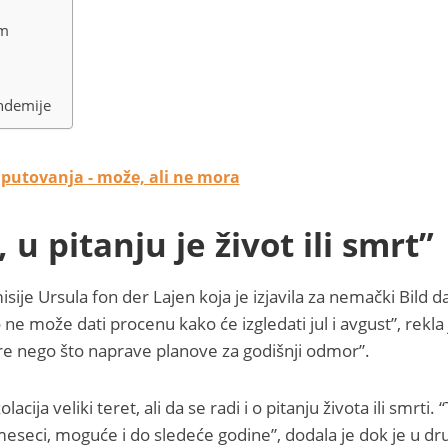
om
andemije
putovanja - može, ali ne mora
u pitanju je život ili smrt”
sije Ursula fon der Lajen koja je izjavila za nemački Bild d
ne može dati procenu kako će izgledati jul i avgust”, rekla 
re nego što naprave planove za godišnji odmor”.
cija veliki teret, ali da se radi i o pitanju života ili smrti. 
eci, moguće i do sledeće godine”, dodala je dok je u dr