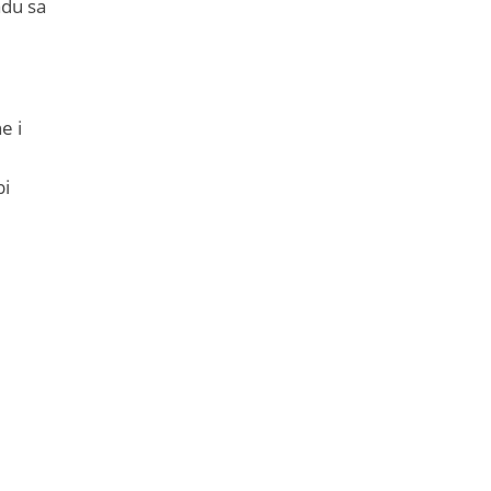
adu sa
e i
bi