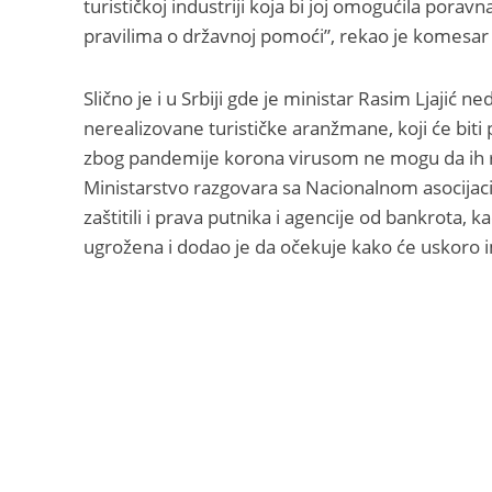
turističkoj industriji koja bi joj omogućila pora
pravilima o državnoj pomoći”, rekao je komesa
Slično je i u Srbiji gde je ministar Rasim Ljajić n
nerealizovane turističke aranžmane, koji će biti pr
zbog pandemije korona virusom ne mogu da ih real
Ministarstvo razgovara sa Nacionalnom asocijacij
zaštitili i prava putnika i agencije od bankrota, 
ugrožena i dodao je da očekuje kako će uskoro i