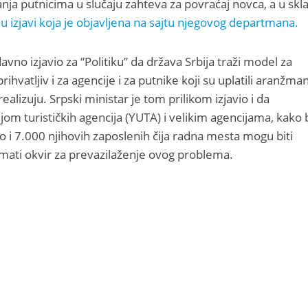
vnanja putnicima u slučaju zahteva za povraćaj novca, a u skl
r
u izjavi koja je objavljena na sajtu njegovog departmana.
edavno izjavio za “Politiku” da država Srbija traži model za
ihvatljiv i za agencije i za putnike koji su uplatili aranžman
izuju. Srpski ministar je tom prilikom izjavio i da
om turističkih agencija (YUTA) i velikim agencijama, kako 
kao i 7.000 njihovih zaposlenih čija radna mesta mogu biti
mati okvir za prevazilaženje ovog problema.