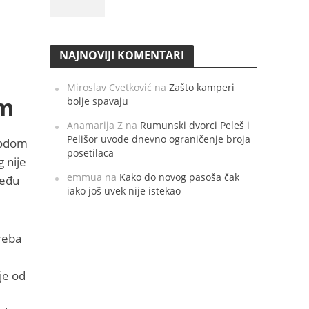
NAJNOVIJI KOMENTARI
Miroslav Cvetković
na
Zašto kamperi
om
bolje spavaju
Anamarija Z
na
Rumunski dvorci Peleš i
Pelišor uvode dnevno ograničenje broja
ovodom
posetilaca
 nije
emmua
na
Kako do novog pasoša čak
među
iako još uvek nije istekao
reba
je od