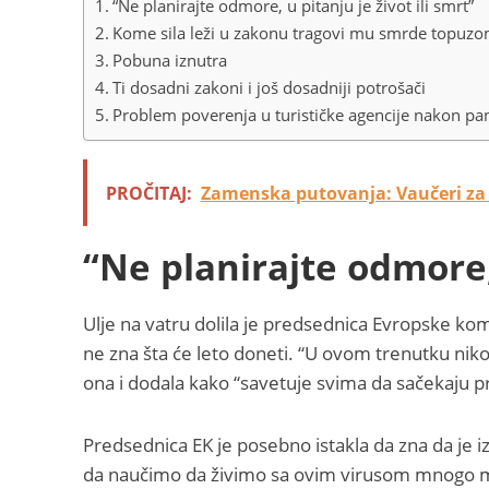
“Ne planirajte odmore, u pitanju je život ili smrt”
Kome sila leži u zakonu tragovi mu smrde topuz
Pobuna iznutra
Ti dosadni zakoni i još dosadniji potrošači
Problem poverenja u turističke agencije nakon p
PROČITAJ:
Zamenska putovanja: Vaučeri za 
“Ne planirajte odmore, 
Ulje na vatru dolila je predsednica Evropske komi
ne zna šta će leto doneti. “U ovom trenutku niko 
ona i dodala kako “savetuje svima da sačekaju p
Predsednica EK je posebno istakla da zna da je izola
da naučimo da živimo sa ovim virusom mnogo mes