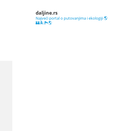
daljine.rs
Najveći portal o putovanjima i ekologiji 🌎
🏰🏝️🏞️🌎