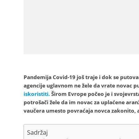
Pandemija Covid-19 još traje i dok se putova
agencije uglavnom ne žele da vrate novac p
iskoristiti.
Širom Evrope počeo je i svojevrstan
potrošači žele da im novac za uplaćene aranž
vaučera umesto povraćaja novca zakonito, a
Sadržaj