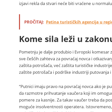
izjavi rekla da stvari neće biti vraćene u norma
PROČITAJ:
Petina turističkih agencija u reg
Kome sila leži u zako
Pometnju je dalje produbio i Evropski komesar za
sve češćih zahteva za povraćaj novca i otkazivanj
zaštita potrošača, već zaštita turističke industr
zaštite potrošača i podrške industriji putovanja i
“Putnici imaju pravo na povraćaj novca ako je p
da razmotre prihvatanje vaučera koji im omogu
pomere za kasnije. Za takav vaučer treba da post
moguće insolventnosti operatera. Istovremeno, 